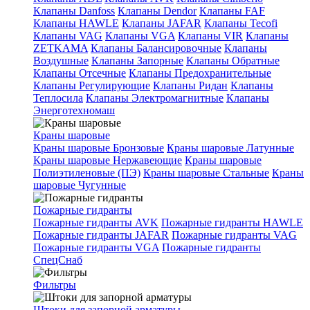
Клапаны Danfoss
Клапаны Dendor
Клапаны FAF
Клапаны HAWLE
Клапаны JAFAR
Клапаны Tecofi
Клапаны VAG
Клапаны VGA
Клапаны VIR
Клапаны
ZETKAMA
Клапаны Балансировочные
Клапаны
Воздушные
Клапаны Запорные
Клапаны Обратные
Клапаны Отсечные
Клапаны Предохранительные
Клапаны Регулирующие
Клапаны Ридан
Клапаны
Теплосила
Клапаны Электромагнитные
Клапаны
Энерготехномаш
Краны шаровые
Краны шаровые Бронзовые
Краны шаровые Латунные
Краны шаровые Нержавеющие
Краны шаровые
Полиэтиленовые (ПЭ)
Краны шаровые Стальные
Краны
шаровые Чугунные
Пожарные гидранты
Пожарные гидранты AVK
Пожарные гидранты HAWLE
Пожарные гидранты JAFAR
Пожарные гидранты VAG
Пожарные гидранты VGA
Пожарные гидранты
СпецСнаб
Фильтры
Штоки для запорной арматуры