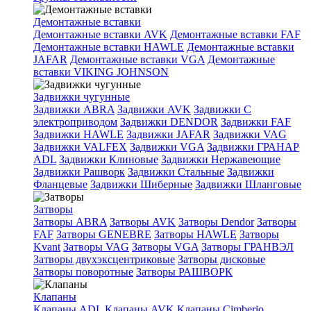
Демонтажные вставки
Демонтажные вставки AVK
Демонтажные вставки FAF
Демонтажные вставки HAWLE
Демонтажные вставки
JAFAR
Демонтажные вставки VGA
Демонтажные
вставки VIKING JOHNSON
Задвижки чугунные
Задвижки ABRA
Задвижки AVK
Задвижки C
электроприводом
Задвижки DENDOR
Задвижки FAF
Задвижки HAWLE
Задвижки JAFAR
Задвижки VAG
Задвижки VALFEX
Задвижки VGA
Задвижки ГРАНАР
ADL
Задвижки Клиновые
Задвижки Нержавеющие
Задвижки Рашворк
Задвижки Стальные
Задвижки
Фланцевые
Задвижки Шиберные
Задвижки Шланговые
Затворы
Затворы ABRA
Затворы AVK
Затворы Dendor
Затворы
FAF
Затворы GENEBRE
Затворы HAWLE
Затворы
Kvant
Затворы VAG
Затворы VGA
Затворы ГРАНВЭЛ
Затворы двухэксцентриковые
Затворы дисковые
Затворы поворотные
Затворы РАШВОРК
Клапаны
Клапаны ADL
Клапаны AVK
Клапаны Cimberio