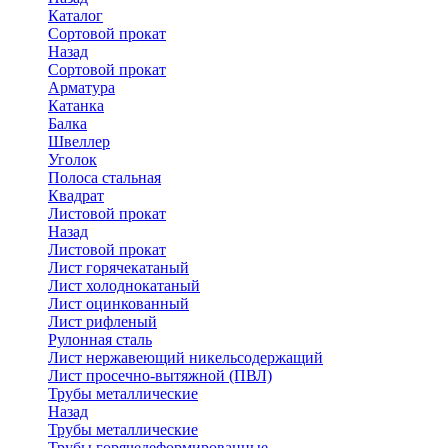
Каталог
Сортовой прокат
Назад
Сортовой прокат
Арматура
Катанка
Балка
Швеллер
Уголок
Полоса стальная
Квадрат
Листовой прокат
Назад
Листовой прокат
Лист горячекатаный
Лист холоднокатаный
Лист оцинкованный
Лист рифленый
Рулонная сталь
Лист нержавеющий никельсодержащий
Лист просечно-вытяжной (ПВЛ)
Трубы металлические
Назад
Трубы металлические
Трубы горячедеформированные