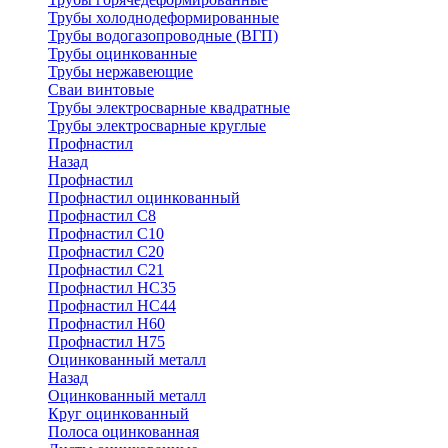
Трубы холоднодеформированные
Трубы водогазопроводные (ВГП)
Трубы оцинкованные
Трубы нержавеющие
Сваи винтовые
Трубы электросварные квадратные
Трубы электросварные круглые
Профнастил
Назад
Профнастил
Профнастил оцинкованный
Профнастил С8
Профнастил С10
Профнастил С20
Профнастил С21
Профнастил НС35
Профнастил НС44
Профнастил Н60
Профнастил Н75
Оцинкованный металл
Назад
Оцинкованный металл
Круг оцинкованный
Полоса оцинкованная