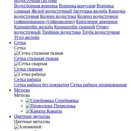
Водосточная система
Водосборная воронка
Воронка конусная
Воронка
сливная
Желоб водосточный
Заглушка желоба
Канадка
водосточная
Колено водостока
Колено водосточное
гофрированное (гофроколено)
Крепление анкерное
Кронштейн желоба
Кронштейн сварной
Отмет
водосточный
Тройник водостока
Труба водосточная
Угол желоба
Сетка
Сетка
Сетка стальная тканая
Сетка сварная
Сетка рабица
Сетка рабица без покрытия
Сетка рабица оцинкованная
Метизы
Метизы
Серебрянка
Проволока
Канаты
Цветные металлы
Цветные металлы