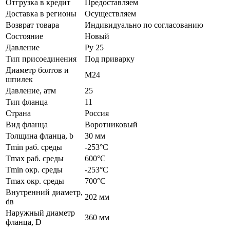
Отгрузка в кредит
Предоставляем
Доставка в регионы
Осуществляем
Возврат товара
Индивидуально по согласованию
Состояние
Новый
Давление
Ру 25
Тип присоединения
Под приварку
Диаметр болтов и
М24
шпилек
Давление, атм
25
Тип фланца
11
Страна
Россия
Вид фланца
Воротниковый
Толщина фланца, b
30 мм
Tmin раб. среды
-253°C
Tmax раб. среды
600°C
Tmin окр. среды
-253°C
Tmax окр. среды
700°C
Внутренний диаметр,
202 мм
dв
Наружный диаметр
360 мм
фланца, D