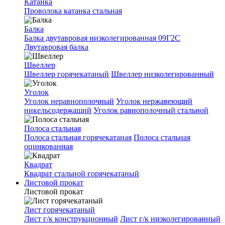
Катанка
Проволока катанка стальная
Балка
Балка двутавровая низколегированная 09Г2С
Двутавровая балка
Швеллер
Швеллер горячекатаный
Швеллер низколегированный
Уголок
Уголок неравнополочный
Уголок нержавеющий
никельсодержащий
Уголок равнополочный стальной
Полоса стальная
Полоса стальная горячекатаная
Полоса стальная
оцинкованная
Квадрат
Квадрат стальной горячекатаный
Листовой прокат
Листовой прокат
Лист горячекатаный
Лист г/к конструкционный
Лист г/к низколегированный