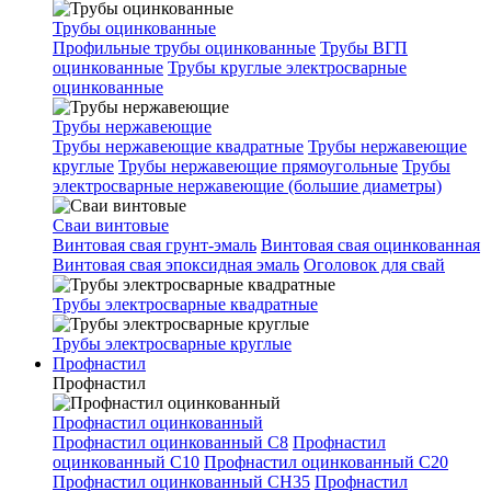
Трубы оцинкованные
Профильные трубы оцинкованные
Трубы ВГП
оцинкованные
Трубы круглые электросварные
оцинкованные
Трубы нержавеющие
Трубы нержавеющие квадратные
Трубы нержавеющие
круглые
Трубы нержавеющие прямоугольные
Трубы
электросварные нержавеющие (большие диаметры)
Сваи винтовые
Винтовая свая грунт-эмаль
Винтовая свая оцинкованная
Винтовая свая эпоксидная эмаль
Оголовок для свай
Трубы электросварные квадратные
Трубы электросварные круглые
Профнастил
Профнастил
Профнастил оцинкованный
Профнастил оцинкованный С8
Профнастил
оцинкованный С10
Профнастил оцинкованный С20
Профнастил оцинкованный СН35
Профнастил