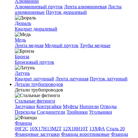
Алюминий
Алюминиевый пруток
Лента алюминиевая
Листы
алюминиевые
Пруток дюралевый
Дюраль
Квадрат дюралевый
Медь
Лента медная
Медный пруток
Трубы медные
Бронза
Бронзовый пруток
Латунь
Квадрат латунный
Лента латунная
Пруток латунный
Детали трубопроводов
Детали трубопроводов
Стальные фитинги
Заглушки
Контргайки
Муфты
Ниппели
Отводы
Переходы
Соединители
Тройники
Угольники
Фланцы
09Г2С
10Х17Н13М2Т
12Х18Н10Т
13ХФА
Сталь 20
Фланцевые заглушки
Фланцы воротниковые
Фланцы