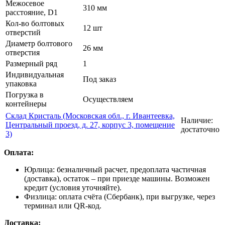
Межосевое
310 мм
расстояние, D1
Кол-во болтовых
12 шт
отверстий
Диаметр болтового
26 мм
отверстия
Размерный ряд
1
Индивидуальная
Под заказ
упаковка
Погрузка в
Осуществляем
контейнеры
Склад Кристаль (Московская обл., г. Ивантеевка,
Наличие:
Центральный проезд, д. 27, корпус 3, помещение
достаточно
3)
Оплата:
Юрлица: безналичный расчет, предоплата частичная
(доставка), остаток – при приезде машины. Возможен
кредит (условия уточняйте).
Физлица: оплата счёта (Сбербанк), при выгрузке, через
терминал или QR-код.
Доставка: