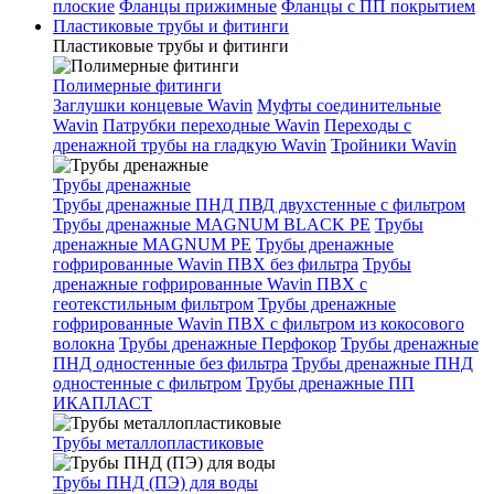
плоские
Фланцы прижимные
Фланцы с ПП покрытием
Пластиковые трубы и фитинги
Пластиковые трубы и фитинги
Полимерные фитинги
Заглушки концевые Wavin
Муфты соединительные
Wavin
Патрубки переходные Wavin
Переходы с
дренажной трубы на гладкую Wavin
Тройники Wavin
Трубы дренажные
Трубы дренажные ПНД ПВД двухстенные с фильтром
Трубы дренажные MAGNUM BLACK PE
Трубы
дренажные MAGNUM PE
Трубы дренажные
гофрированные Wavin ПВХ без фильтра
Трубы
дренажные гофрированные Wavin ПВХ с
геотекстильным фильтром
Трубы дренажные
гофрированные Wavin ПВХ с фильтром из кокосового
волокна
Трубы дренажные Перфокор
Трубы дренажные
ПНД одностенные без фильтра
Трубы дренажные ПНД
одностенные с фильтром
Трубы дренажные ПП
ИКАПЛАСТ
Трубы металлопластиковые
Трубы ПНД (ПЭ) для воды