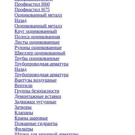
Профнастил Н60
Профнастил Н75
Оцинкованный металл
Назад
Оцинкованный металл
Круг оцинкованный
Полоса оцинкованная
Листы оцинкованные
Рулоны оцинкованные
Швеллер оцинкованный
Трубы оцинкованные
Трубопроводная арматура
Назад
Трубопроводная арматура
Вантузы воздушные
Вентили
Группы безопасности
Демонтажные вставки
Задвижки чугунные
Затворы
Клапаны
Краны шаровые
Пожарные гидранты
Фильтры
Штоки для запорной арматуры