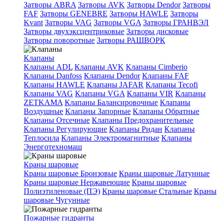
Затворы ABRA
Затворы AVK
Затворы Dendor
Затворы
FAF
Затворы GENEBRE
Затворы HAWLE
Затворы
Kvant
Затворы VAG
Затворы VGA
Затворы ГРАНВЭЛ
Затворы двухэксцентриковые
Затворы дисковые
Затворы поворотные
Затворы РАШВОРК
Клапаны
Клапаны ADL
Клапаны AVK
Клапаны Cimberio
Клапаны Danfoss
Клапаны Dendor
Клапаны FAF
Клапаны HAWLE
Клапаны JAFAR
Клапаны Tecofi
Клапаны VAG
Клапаны VGA
Клапаны VIR
Клапаны
ZETKAMA
Клапаны Балансировочные
Клапаны
Воздушные
Клапаны Запорные
Клапаны Обратные
Клапаны Отсечные
Клапаны Предохранительные
Клапаны Регулирующие
Клапаны Ридан
Клапаны
Теплосила
Клапаны Электромагнитные
Клапаны
Энерготехномаш
Краны шаровые
Краны шаровые Бронзовые
Краны шаровые Латунные
Краны шаровые Нержавеющие
Краны шаровые
Полиэтиленовые (ПЭ)
Краны шаровые Стальные
Краны
шаровые Чугунные
Пожарные гидранты