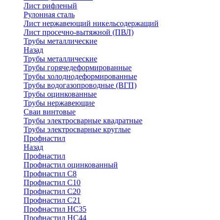
Лист рифленый
Рулонная сталь
Лист нержавеющий никельсодержащий
Лист просечно-вытяжной (ПВЛ)
Трубы металлические
Назад
Трубы металлические
Трубы горячедеформированные
Трубы холоднодеформированные
Трубы водогазопроводные (ВГП)
Трубы оцинкованные
Трубы нержавеющие
Сваи винтовые
Трубы электросварные квадратные
Трубы электросварные круглые
Профнастил
Назад
Профнастил
Профнастил оцинкованный
Профнастил С8
Профнастил С10
Профнастил С20
Профнастил С21
Профнастил НС35
Профнастил НС44