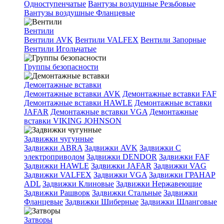
Одноступенчатые
Вантузы воздушные Резьбовые
Вантузы воздушные Фланцевые
Вентили
Вентили AVK
Вентили VALFEX
Вентили Запорные
Вентили Игольчатые
Группы безопасности
Демонтажные вставки
Демонтажные вставки AVK
Демонтажные вставки FAF
Демонтажные вставки HAWLE
Демонтажные вставки
JAFAR
Демонтажные вставки VGA
Демонтажные
вставки VIKING JOHNSON
Задвижки чугунные
Задвижки ABRA
Задвижки AVK
Задвижки C
электроприводом
Задвижки DENDOR
Задвижки FAF
Задвижки HAWLE
Задвижки JAFAR
Задвижки VAG
Задвижки VALFEX
Задвижки VGA
Задвижки ГРАНАР
ADL
Задвижки Клиновые
Задвижки Нержавеющие
Задвижки Рашворк
Задвижки Стальные
Задвижки
Фланцевые
Задвижки Шиберные
Задвижки Шланговые
Затворы