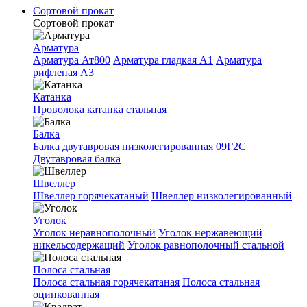
Сортовой прокат
Сортовой прокат
Арматура
Арматура Ат800
Арматура гладкая A1
Арматура
рифленая A3
Катанка
Проволока катанка стальная
Балка
Балка двутавровая низколегированная 09Г2С
Двутавровая балка
Швеллер
Швеллер горячекатаный
Швеллер низколегированный
Уголок
Уголок неравнополочный
Уголок нержавеющий
никельсодержащий
Уголок равнополочный стальной
Полоса стальная
Полоса стальная горячекатаная
Полоса стальная
оцинкованная