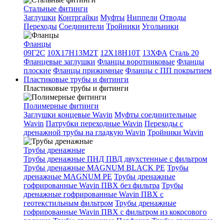
Стальные фитинги
Заглушки
Контргайки
Муфты
Ниппели
Отводы
Переходы
Соединители
Тройники
Угольники
Фланцы
09Г2С
10Х17Н13М2Т
12Х18Н10Т
13ХФА
Сталь 20
Фланцевые заглушки
Фланцы воротниковые
Фланцы
плоские
Фланцы прижимные
Фланцы с ПП покрытием
Пластиковые трубы и фитинги
Пластиковые трубы и фитинги
Полимерные фитинги
Заглушки концевые Wavin
Муфты соединительные
Wavin
Патрубки переходные Wavin
Переходы с
дренажной трубы на гладкую Wavin
Тройники Wavin
Трубы дренажные
Трубы дренажные ПНД ПВД двухстенные с фильтром
Трубы дренажные MAGNUM BLACK PE
Трубы
дренажные MAGNUM PE
Трубы дренажные
гофрированные Wavin ПВХ без фильтра
Трубы
дренажные гофрированные Wavin ПВХ с
геотекстильным фильтром
Трубы дренажные
гофрированные Wavin ПВХ с фильтром из кокосового