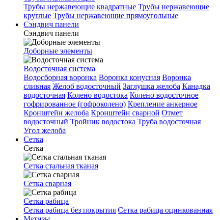
Трубы нержавеющие квадратные
Трубы нержавеющие
круглые
Трубы нержавеющие прямоугольные
Сэндвич панели
Сэндвич панели
Доборные элементы
Водосточная система
Водосборная воронка
Воронка конусная
Воронка
сливная
Желоб водосточный
Заглушка желоба
Канадка
водосточная
Колено водостока
Колено водосточное
гофрированное (гофроколено)
Крепление анкерное
Кронштейн желоба
Кронштейн сварной
Отмет
водосточный
Тройник водостока
Труба водосточная
Угол желоба
Сетка
Сетка
Сетка стальная тканая
Сетка сварная
Сетка рабица
Сетка рабица без покрытия
Сетка рабица оцинкованная
Метизы