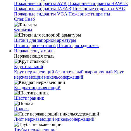
Пожарные гидранты AVK
Пожарные гидранты HAWLE
Пожарные гидранты JAFAR
Пожарные гидранты VAG
Пожарные гидранты VGA
Пожарные гидранты
СпецСнаб
Фильтры
Штоки для запорной арматуры
Штоки для вентилей
Штоки для задвижек
Нержавеющая сталь
Нержавеющая сталь
Круг стальной
Круг нержавеющий безникелевый жаропрочный
Круг
нержавеющий никельсодержащий
Квадрат нержавеющий
Шестигранник
Полоса
Лист нержавеющий никельсодержащий
Трубы нержавеющие