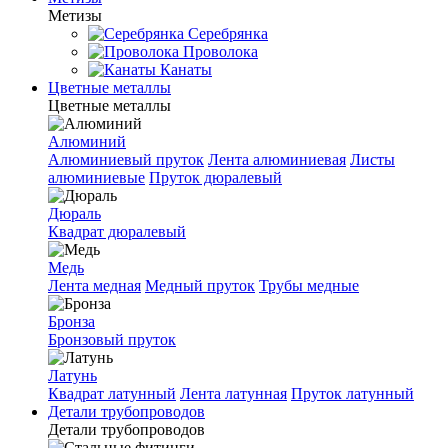
Метизы
Серебрянка
Проволока
Канаты
Цветные металлы
Цветные металлы
Алюминий
Алюминиевый пруток
Лента алюминиевая
Листы
алюминиевые
Пруток дюралевый
Дюраль
Квадрат дюралевый
Медь
Лента медная
Медный пруток
Трубы медные
Бронза
Бронзовый пруток
Латунь
Квадрат латунный
Лента латунная
Пруток латунный
Детали трубопроводов
Детали трубопроводов