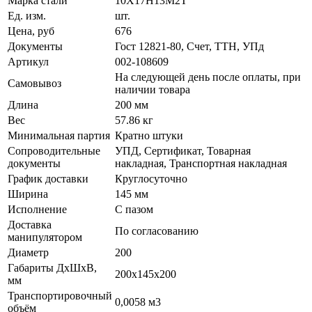
Марка стали
10Х17Н13М2Т
Ед. изм.
шт.
Цена, руб
676
Документы
Гост 12821-80, Счет, ТТН, УПд
Артикул
002-108609
На следующей день после оплаты, при
Самовывоз
наличии товара
Длина
200 мм
Вес
57.86 кг
Минимальная партия
Кратно штуки
Сопроводительные
УПД, Сертификат, Товарная
документы
накладная, Транспортная накладная
График доставки
Круглосуточно
Ширина
145 мм
Исполнение
С пазом
Доставка
По согласованию
манипулятором
Диаметр
200
Габариты ДхШхВ,
200х145х200
мм
Транспортировочный
0,0058 м3
объём