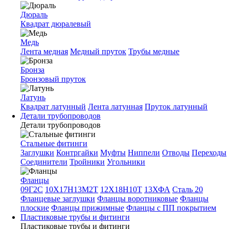
Дюраль
Квадрат дюралевый
Медь
Лента медная
Медный пруток
Трубы медные
Бронза
Бронзовый пруток
Латунь
Квадрат латунный
Лента латунная
Пруток латунный
Детали трубопроводов
Детали трубопроводов
Стальные фитинги
Заглушки
Контргайки
Муфты
Ниппели
Отводы
Переходы
Соединители
Тройники
Угольники
Фланцы
09Г2С
10Х17Н13М2Т
12Х18Н10Т
13ХФА
Сталь 20
Фланцевые заглушки
Фланцы воротниковые
Фланцы
плоские
Фланцы прижимные
Фланцы с ПП покрытием
Пластиковые трубы и фитинги
Пластиковые трубы и фитинги