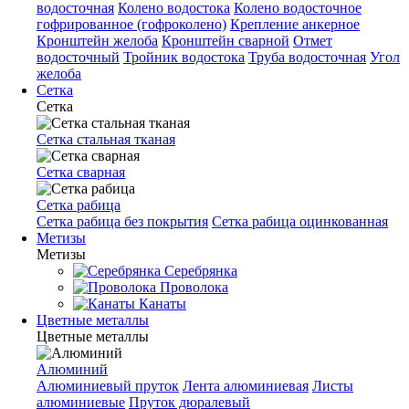
водосточная
Колено водостока
Колено водосточное
гофрированное (гофроколено)
Крепление анкерное
Кронштейн желоба
Кронштейн сварной
Отмет
водосточный
Тройник водостока
Труба водосточная
Угол
желоба
Сетка
Сетка
Сетка стальная тканая
Сетка сварная
Сетка рабица
Сетка рабица без покрытия
Сетка рабица оцинкованная
Метизы
Метизы
Серебрянка
Проволока
Канаты
Цветные металлы
Цветные металлы
Алюминий
Алюминиевый пруток
Лента алюминиевая
Листы
алюминиевые
Пруток дюралевый