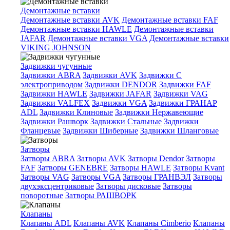
Демонтажные вставки
Демонтажные вставки AVK
Демонтажные вставки FAF
Демонтажные вставки HAWLE
Демонтажные вставки
JAFAR
Демонтажные вставки VGA
Демонтажные вставки
VIKING JOHNSON
Задвижки чугунные
Задвижки ABRA
Задвижки AVK
Задвижки C
электроприводом
Задвижки DENDOR
Задвижки FAF
Задвижки HAWLE
Задвижки JAFAR
Задвижки VAG
Задвижки VALFEX
Задвижки VGA
Задвижки ГРАНАР
ADL
Задвижки Клиновые
Задвижки Нержавеющие
Задвижки Рашворк
Задвижки Стальные
Задвижки
Фланцевые
Задвижки Шиберные
Задвижки Шланговые
Затворы
Затворы ABRA
Затворы AVK
Затворы Dendor
Затворы
FAF
Затворы GENEBRE
Затворы HAWLE
Затворы Kvant
Затворы VAG
Затворы VGA
Затворы ГРАНВЭЛ
Затворы
двухэксцентриковые
Затворы дисковые
Затворы
поворотные
Затворы РАШВОРК
Клапаны
Клапаны ADL
Клапаны AVK
Клапаны Cimberio
Клапаны