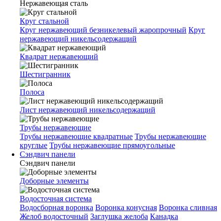
Нержавеющая сталь
Круг стальной
Круг нержавеющий безникелевый жаропрочный
Круг
нержавеющий никельсодержащий
Квадрат нержавеющий
Шестигранник
Полоса
Лист нержавеющий никельсодержащий
Трубы нержавеющие
Трубы нержавеющие квадратные
Трубы нержавеющие
круглые
Трубы нержавеющие прямоугольные
Сэндвич панели
Сэндвич панели
Доборные элементы
Водосточная система
Водосборная воронка
Воронка конусная
Воронка сливная
Желоб водосточный
Заглушка желоба
Канадка