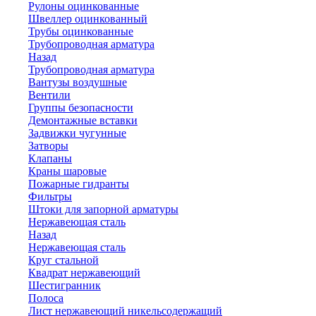
Рулоны оцинкованные
Швеллер оцинкованный
Трубы оцинкованные
Трубопроводная арматура
Назад
Трубопроводная арматура
Вантузы воздушные
Вентили
Группы безопасности
Демонтажные вставки
Задвижки чугунные
Затворы
Клапаны
Краны шаровые
Пожарные гидранты
Фильтры
Штоки для запорной арматуры
Нержавеющая сталь
Назад
Нержавеющая сталь
Круг стальной
Квадрат нержавеющий
Шестигранник
Полоса
Лист нержавеющий никельсодержащий