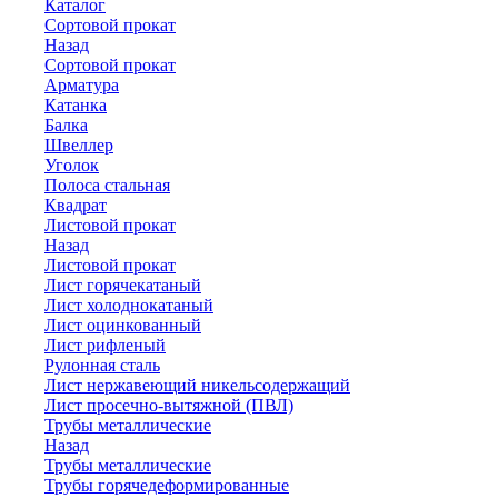
Каталог
Сортовой прокат
Назад
Сортовой прокат
Арматура
Катанка
Балка
Швеллер
Уголок
Полоса стальная
Квадрат
Листовой прокат
Назад
Листовой прокат
Лист горячекатаный
Лист холоднокатаный
Лист оцинкованный
Лист рифленый
Рулонная сталь
Лист нержавеющий никельсодержащий
Лист просечно-вытяжной (ПВЛ)
Трубы металлические
Назад
Трубы металлические
Трубы горячедеформированные