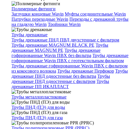
Полимерные фитинги
Заглушки концевые Wavin
Муфты соединительные Wavin
Патрубки переходные Wavin
Переходы с дренажной трубы
на гладкую Wavin
Тройники Wavin
Трубы дренажные
Трубы дренажные ПНД ПВД двухстенные с фильтром
Трубы дренажные MAGNUM BLACK PE
Трубы
дренажные MAGNUM PE
Трубы дренажные
гофрированные Wavin ПВХ без фильтра
Трубы дренажные
гофрированные Wavin ПВХ с геотекстильным фильтром
Трубы дренажные гофрированные Wavin ПВХ с фильтром
из кокосового волокна
Трубы дренажные Перфокор
Трубы
дренажные ПНД одностенные без фильтра
Трубы
дренажные ПНД одностенные с фильтром
Трубы
дренажные ПП ИКАПЛАСТ
Трубы металлопластиковые
Трубы ПНД (ПЭ) для воды
Трубы ПНД (ПЭ) для газа
Трубы полипропиленовые PPR (PPRC)