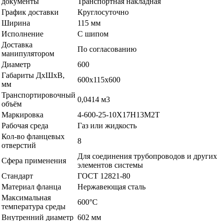
документы
Транспортная накладная
График доставки
Круглосуточно
Ширина
115 мм
Исполнение
С шипом
Доставка
По согласованию
манипулятором
Диаметр
600
Габариты ДхШхВ,
600х115х600
мм
Транспортировочный
0,0414 м3
объём
Маркировка
4-600-25-10Х17Н13М2Т
Рабочая среда
Газ или жидкость
Кол-во фланцевых
8
отверстий
Для соединения трубопроводов и других
Сфера применения
элементов системы
Стандарт
ГОСТ 12821-80
Материал фланца
Нержавеющая сталь
Максимальная
600°С
температура среды
Внутренний диаметр
602 мм