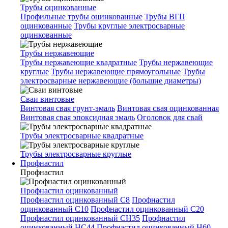
Трубы оцинкованные
Профильные трубы оцинкованные
Трубы ВГП
оцинкованные
Трубы круглые электросварные
оцинкованные
Трубы нержавеющие
Трубы нержавеющие квадратные
Трубы нержавеющие
круглые
Трубы нержавеющие прямоугольные
Трубы
электросварные нержавеющие (большие диаметры)
Сваи винтовые
Винтовая свая грунт-эмаль
Винтовая свая оцинкованная
Винтовая свая эпоксидная эмаль
Оголовок для свай
Трубы электросварные квадратные
Трубы электросварные круглые
Профнастил
Профнастил
Профнастил оцинкованный
Профнастил оцинкованный С8
Профнастил
оцинкованный С10
Профнастил оцинкованный С20
Профнастил оцинкованный СН35
Профнастил
оцинкованный НС44
Профнастил оцинкованный Н60