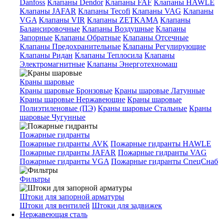
Danfoss
Клапаны Dendor
Клапаны FAF
Клапаны HAWLE
Клапаны JAFAR
Клапаны Tecofi
Клапаны VAG
Клапаны
VGA
Клапаны VIR
Клапаны ZETKAMA
Клапаны
Балансировочные
Клапаны Воздушные
Клапаны
Запорные
Клапаны Обратные
Клапаны Отсечные
Клапаны Предохранительные
Клапаны Регулирующие
Клапаны Ридан
Клапаны Теплосила
Клапаны
Электромагнитные
Клапаны Энерготехномаш
Краны шаровые
Краны шаровые Бронзовые
Краны шаровые Латунные
Краны шаровые Нержавеющие
Краны шаровые
Полиэтиленовые (ПЭ)
Краны шаровые Стальные
Краны
шаровые Чугунные
Пожарные гидранты
Пожарные гидранты AVK
Пожарные гидранты HAWLE
Пожарные гидранты JAFAR
Пожарные гидранты VAG
Пожарные гидранты VGA
Пожарные гидранты СпецСнаб
Фильтры
Штоки для запорной арматуры
Штоки для вентилей
Штоки для задвижек
Нержавеющая сталь