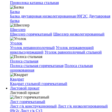
Проволока катанка стальная
Балка
Балка двутавровая низколегированная 09Г2С
Двутавровая
балка
Швеллер
Швеллер горячекатаный
Швеллер низколегированный
Уголок
Уголок неравнополочный
Уголок нержавеющий
никельсодержащий
Уголок равнополочный стальной
Полоса стальная
Полоса стальная горячекатаная
Полоса стальная
оцинкованная
Квадрат
Квадрат стальной горячекатаный
Листовой прокат
Листовой прокат
Лист горячекатаный
Лист г/к конструкционный
Лист г/к низколегированный
09г2с
Лист г/к Ст3