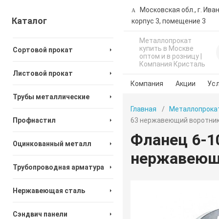
Московская обл., г. Ива
Каталог
корпус 3, помещение 3
Металлопрокат
купить в Москве
Сортовой прокат
оптом и в розницу |
Компания Кристаль
Листовой прокат
Компания
Акции
Усл
Трубы металлические
Главная
Металлопрока
Профнастил
63 нержавеющий воротник
Фланец 6-1
Оцинкованный металл
нержавеющи
Трубопроводная арматура
Нержавеющая сталь
Сэндвич панели