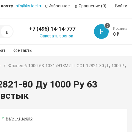
 почту
info@ksteel.ru
Избранное
Сравнение
(0)
Войти
0
+7 (495) 14-14-777
Корзина
Поиск
0 ₽
Заказать звонок
рат
Контакты
е
Фланец 6-1000-63-10Х17Н13М2Т ГОСТ 12821-80 Ду 1000 Ру
821-80 Ду 1000 Ру 63
 встык
Наличие: много