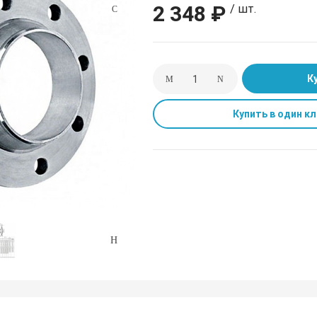
2 348 ₽
/ шт.
К
Купить в один кл