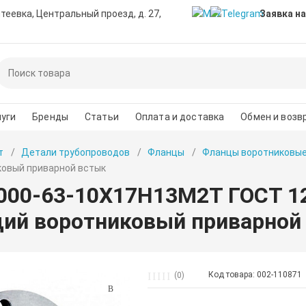
нтеевка, Центральный проезд, д. 27,
Заявка на
уги
Бренды
Статьи
Оплата и доставка
Обмен и возв
т
Детали трубопроводов
Фланцы
Фланцы воротниковы
овый приварной встык
000-63-10Х17Н13М2Т ГОСТ 12
й воротниковый приварной
Код товара: 002-110871
(0)