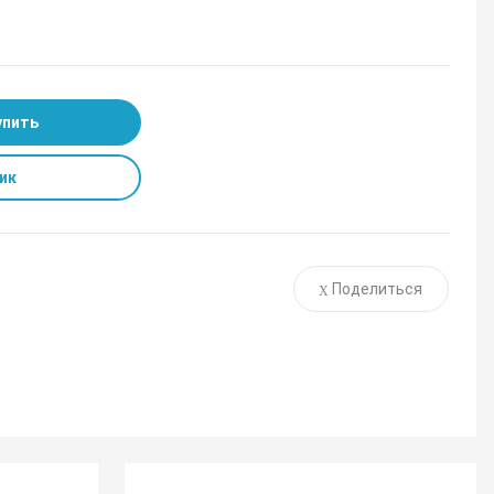
упить
ик
Поделиться