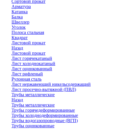
Сортовой прокат
Арматура
Катанка
Балка
Швеллер
Уголок
Полоса стальная
Квадрат
Листовой прокат
Назад
Листовой прокат
Лист горячекатаный
Лист холоднокатаный
Лист оцинкованный
Лист рифленый
Рулонная сталь
Лист нержавеющий никельсодержащий
Лист просечно-вытяжной (ПВЛ)
Трубы металлические
Назад
Трубы металлические
Трубы горячедеформированные
Трубы холоднодеформированные
Трубы водогазопроводные (ВГП)
Трубы оцинкованные