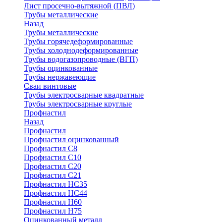
Лист просечно-вытяжной (ПВЛ)
Трубы металлические
Назад
Трубы металлические
Трубы горячедеформированные
Трубы холоднодеформированные
Трубы водогазопроводные (ВГП)
Трубы оцинкованные
Трубы нержавеющие
Сваи винтовые
Трубы электросварные квадратные
Трубы электросварные круглые
Профнастил
Назад
Профнастил
Профнастил оцинкованный
Профнастил С8
Профнастил С10
Профнастил С20
Профнастил С21
Профнастил НС35
Профнастил НС44
Профнастил Н60
Профнастил Н75
Оцинкованный металл