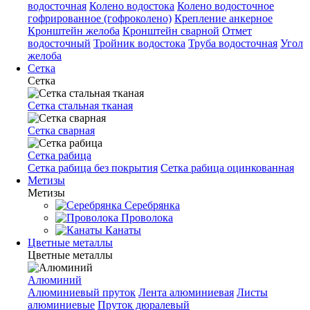
водосточная
Колено водостока
Колено водосточное
гофрированное (гофроколено)
Крепление анкерное
Кронштейн желоба
Кронштейн сварной
Отмет
водосточный
Тройник водостока
Труба водосточная
Угол
желоба
Сетка
Сетка
Сетка стальная тканая
Сетка сварная
Сетка рабица
Сетка рабица без покрытия
Сетка рабица оцинкованная
Метизы
Метизы
Серебрянка
Проволока
Канаты
Цветные металлы
Цветные металлы
Алюминий
Алюминиевый пруток
Лента алюминиевая
Листы
алюминиевые
Пруток дюралевый