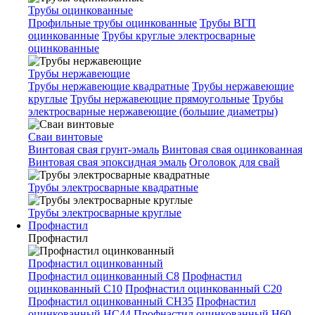
Трубы оцинкованные
Профильные трубы оцинкованные
Трубы ВГП
оцинкованные
Трубы круглые электросварные
оцинкованные
Трубы нержавеющие
Трубы нержавеющие квадратные
Трубы нержавеющие
круглые
Трубы нержавеющие прямоугольные
Трубы
электросварные нержавеющие (большие диаметры)
Сваи винтовые
Винтовая свая грунт-эмаль
Винтовая свая оцинкованная
Винтовая свая эпоксидная эмаль
Оголовок для свай
Трубы электросварные квадратные
Трубы электросварные круглые
Профнастил
Профнастил
Профнастил оцинкованный
Профнастил оцинкованный С8
Профнастил
оцинкованный С10
Профнастил оцинкованный С20
Профнастил оцинкованный СН35
Профнастил
оцинкованный НС44
Профнастил оцинкованный Н60