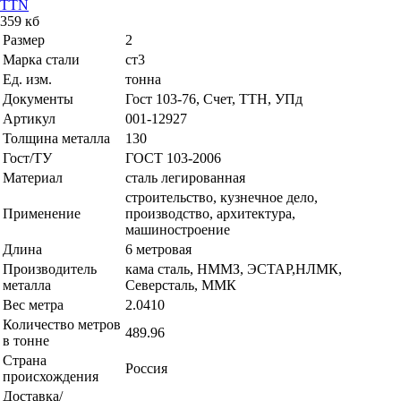
TTN
359 кб
Размер
2
Марка стали
ст3
Ед. изм.
тонна
Документы
Гост 103-76, Счет, ТТН, УПд
Артикул
001-12927
Толщина металла
130
Гост/ТУ
ГОСТ 103-2006
Материал
сталь легированная
строительство, кузнечное дело,
Применение
производство, архитектура,
машиностроение
Длина
6 метровая
Производитель
кама сталь, НММЗ, ЭСТАР,НЛМК,
металла
Северсталь, ММК
Вес метра
2.0410
Количество метров
489.96
в тонне
Страна
Россия
происхождения
Доставка/