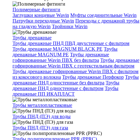
Полимерные фитинги
Заглушки концевые Wavin
Муфты соединительные Wavin
Патрубки переходные Wavin
Переходы с дренажной трубы
на гладкую Wavin
Тройники Wavin
Трубы дренажные
Трубы дренажные ПНД ПВД двухстенные с фильтром
Трубы дренажные MAGNUM BLACK PE
Трубы
дренажные MAGNUM PE
Трубы дренажные
гофрированные Wavin ПВХ без фильтра
Трубы дренажные
гофрированные Wavin ПВХ с геотекстильным фильтром
Трубы дренажные гофрированные Wavin ПВХ с фильтром
из кокосового волокна
Трубы дренажные Перфокор
Трубы
дренажные ПНД одностенные без фильтра
Трубы
дренажные ПНД одностенные с фильтром
Трубы
дренажные ПП ИКАПЛАСТ
Трубы металлопластиковые
Трубы ПНД (ПЭ) для воды
Трубы ПНД (ПЭ) для газа
Трубы полипропиленовые PPR (PPRC)