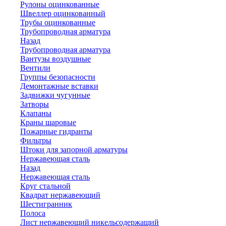
Рулоны оцинкованные
Швеллер оцинкованный
Трубы оцинкованные
Трубопроводная арматура
Назад
Трубопроводная арматура
Вантузы воздушные
Вентили
Группы безопасности
Демонтажные вставки
Задвижки чугунные
Затворы
Клапаны
Краны шаровые
Пожарные гидранты
Фильтры
Штоки для запорной арматуры
Нержавеющая сталь
Назад
Нержавеющая сталь
Круг стальной
Квадрат нержавеющий
Шестигранник
Полоса
Лист нержавеющий никельсодержащий