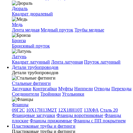
Дюраль
Квадрат дюралевый
Медь
Лента медная
Медный пруток
Трубы медные
Бронза
Бронзовый пруток
Латунь
Квадрат латунный
Лента латунная
Пруток латунный
Детали трубопроводов
Детали трубопроводов
Стальные фитинги
Заглушки
Контргайки
Муфты
Ниппели
Отводы
Переходы
Соединители
Тройники
Угольники
Фланцы
09Г2С
10Х17Н13М2Т
12Х18Н10Т
13ХФА
Сталь 20
Фланцевые заглушки
Фланцы воротниковые
Фланцы
плоские
Фланцы прижимные
Фланцы с ПП покрытием
Пластиковые трубы и фитинги
Пластиковые трубы и фитинги