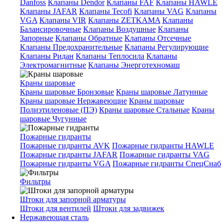
Danfoss
Клапаны Dendor
Клапаны FAF
Клапаны HAWLE
Клапаны JAFAR
Клапаны Tecofi
Клапаны VAG
Клапаны
VGA
Клапаны VIR
Клапаны ZETKAMA
Клапаны
Балансировочные
Клапаны Воздушные
Клапаны
Запорные
Клапаны Обратные
Клапаны Отсечные
Клапаны Предохранительные
Клапаны Регулирующие
Клапаны Ридан
Клапаны Теплосила
Клапаны
Электромагнитные
Клапаны Энерготехномаш
Краны шаровые
Краны шаровые Бронзовые
Краны шаровые Латунные
Краны шаровые Нержавеющие
Краны шаровые
Полиэтиленовые (ПЭ)
Краны шаровые Стальные
Краны
шаровые Чугунные
Пожарные гидранты
Пожарные гидранты AVK
Пожарные гидранты HAWLE
Пожарные гидранты JAFAR
Пожарные гидранты VAG
Пожарные гидранты VGA
Пожарные гидранты СпецСнаб
Фильтры
Штоки для запорной арматуры
Штоки для вентилей
Штоки для задвижек
Нержавеющая сталь