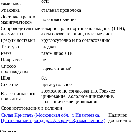
есть
самовывоз
Упаковка
стальная проволока
Доставка краном
по согласованию
манипулятором
Сопроводительные
товарно-транспортные накладные (ТТН),
документы
акты о взвешивании, путевые листы
График доставки
круглосуточно и по согласованию
Текстура
гладкая
Резка
газом либо ЛПС
Покрытие
нет
Способ
горячекатаный
производства
Шов
без
Сечение
прямоугольное
возможно по согласованию. Горячее
Класс цинкового
цинкование, Холодное цинкование,
покрытия
Гальваническое цинкование
Срок изготовления
в наличии
Склад Кристаль (Московская обл., г. Ивантеевка,
Наличие:
Центральный проезд, д. 27, корпус 3, помещение 3)
достаточно
Оплата: