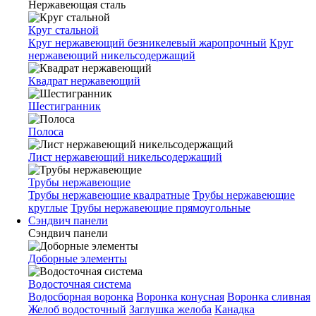
Нержавеющая сталь
Круг стальной
Круг нержавеющий безникелевый жаропрочный
Круг
нержавеющий никельсодержащий
Квадрат нержавеющий
Шестигранник
Полоса
Лист нержавеющий никельсодержащий
Трубы нержавеющие
Трубы нержавеющие квадратные
Трубы нержавеющие
круглые
Трубы нержавеющие прямоугольные
Сэндвич панели
Сэндвич панели
Доборные элементы
Водосточная система
Водосборная воронка
Воронка конусная
Воронка сливная
Желоб водосточный
Заглушка желоба
Канадка