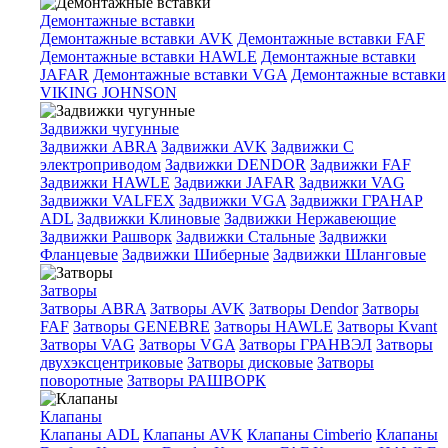
Демонтажные вставки
Демонтажные вставки AVK
Демонтажные вставки FAF
Демонтажные вставки HAWLE
Демонтажные вставки
JAFAR
Демонтажные вставки VGA
Демонтажные вставки
VIKING JOHNSON
Задвижки чугунные
Задвижки ABRA
Задвижки AVK
Задвижки C
электроприводом
Задвижки DENDOR
Задвижки FAF
Задвижки HAWLE
Задвижки JAFAR
Задвижки VAG
Задвижки VALFEX
Задвижки VGA
Задвижки ГРАНАР
ADL
Задвижки Клиновые
Задвижки Нержавеющие
Задвижки Рашворк
Задвижки Стальные
Задвижки
Фланцевые
Задвижки Шиберные
Задвижки Шланговые
Затворы
Затворы ABRA
Затворы AVK
Затворы Dendor
Затворы
FAF
Затворы GENEBRE
Затворы HAWLE
Затворы Kvant
Затворы VAG
Затворы VGA
Затворы ГРАНВЭЛ
Затворы
двухэксцентриковые
Затворы дисковые
Затворы
поворотные
Затворы РАШВОРК
Клапаны
Клапаны ADL
Клапаны AVK
Клапаны Cimberio
Клапаны