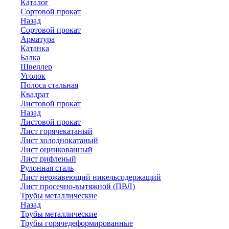
Каталог
Сортовой прокат
Назад
Сортовой прокат
Арматура
Катанка
Балка
Швеллер
Уголок
Полоса стальная
Квадрат
Листовой прокат
Назад
Листовой прокат
Лист горячекатаный
Лист холоднокатаный
Лист оцинкованный
Лист рифленый
Рулонная сталь
Лист нержавеющий никельсодержащий
Лист просечно-вытяжной (ПВЛ)
Трубы металлические
Назад
Трубы металлические
Трубы горячедеформированные