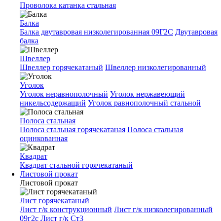
Проволока катанка стальная
Балка
Балка двутавровая низколегированная 09Г2С
Двутавровая
балка
Швеллер
Швеллер горячекатаный
Швеллер низколегированный
Уголок
Уголок неравнополочный
Уголок нержавеющий
никельсодержащий
Уголок равнополочный стальной
Полоса стальная
Полоса стальная горячекатаная
Полоса стальная
оцинкованная
Квадрат
Квадрат стальной горячекатаный
Листовой прокат
Листовой прокат
Лист горячекатаный
Лист г/к конструкционный
Лист г/к низколегированный
09г2с
Лист г/к Ст3