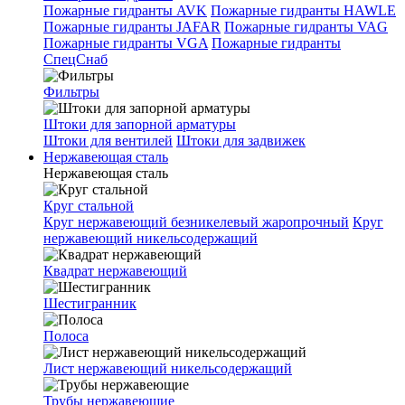
Пожарные гидранты AVK
Пожарные гидранты HAWLE
Пожарные гидранты JAFAR
Пожарные гидранты VAG
Пожарные гидранты VGA
Пожарные гидранты
СпецСнаб
Фильтры
Штоки для запорной арматуры
Штоки для вентилей
Штоки для задвижек
Нержавеющая сталь
Нержавеющая сталь
Круг стальной
Круг нержавеющий безникелевый жаропрочный
Круг
нержавеющий никельсодержащий
Квадрат нержавеющий
Шестигранник
Полоса
Лист нержавеющий никельсодержащий
Трубы нержавеющие