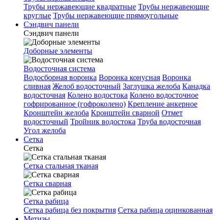
Трубы нержавеющие квадратные
Трубы нержавеющие
круглые
Трубы нержавеющие прямоугольные
Сэндвич панели
Сэндвич панели
Доборные элементы
Водосточная система
Водосборная воронка
Воронка конусная
Воронка
сливная
Желоб водосточный
Заглушка желоба
Канадка
водосточная
Колено водостока
Колено водосточное
гофрированное (гофроколено)
Крепление анкерное
Кронштейн желоба
Кронштейн сварной
Отмет
водосточный
Тройник водостока
Труба водосточная
Угол желоба
Сетка
Сетка
Сетка стальная тканая
Сетка сварная
Сетка рабица
Сетка рабица без покрытия
Сетка рабица оцинкованная
Метизы