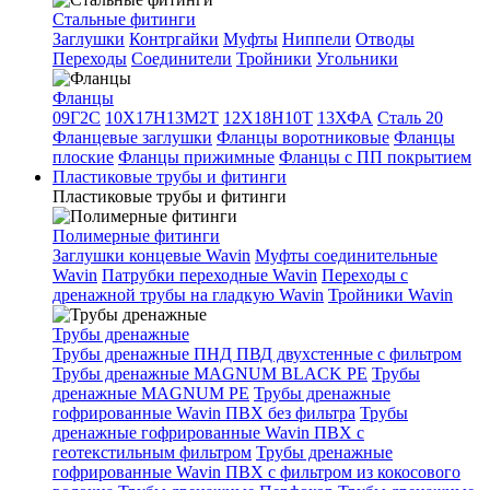
Стальные фитинги
Заглушки
Контргайки
Муфты
Ниппели
Отводы
Переходы
Соединители
Тройники
Угольники
Фланцы
09Г2С
10Х17Н13М2Т
12Х18Н10Т
13ХФА
Сталь 20
Фланцевые заглушки
Фланцы воротниковые
Фланцы
плоские
Фланцы прижимные
Фланцы с ПП покрытием
Пластиковые трубы и фитинги
Пластиковые трубы и фитинги
Полимерные фитинги
Заглушки концевые Wavin
Муфты соединительные
Wavin
Патрубки переходные Wavin
Переходы с
дренажной трубы на гладкую Wavin
Тройники Wavin
Трубы дренажные
Трубы дренажные ПНД ПВД двухстенные с фильтром
Трубы дренажные MAGNUM BLACK PE
Трубы
дренажные MAGNUM PE
Трубы дренажные
гофрированные Wavin ПВХ без фильтра
Трубы
дренажные гофрированные Wavin ПВХ с
геотекстильным фильтром
Трубы дренажные
гофрированные Wavin ПВХ с фильтром из кокосового