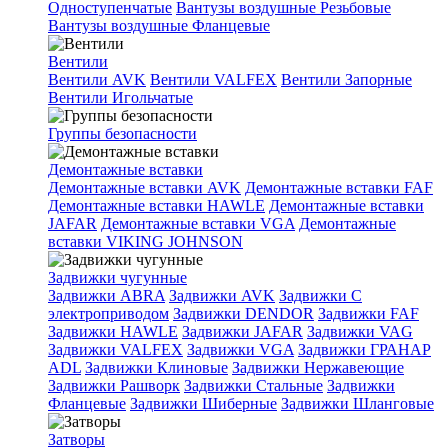
Одноступенчатые
Вантузы воздушные Резьбовые
Вантузы воздушные Фланцевые
Вентили
Вентили AVK
Вентили VALFEX
Вентили Запорные
Вентили Игольчатые
Группы безопасности
Демонтажные вставки
Демонтажные вставки AVK
Демонтажные вставки FAF
Демонтажные вставки HAWLE
Демонтажные вставки
JAFAR
Демонтажные вставки VGA
Демонтажные
вставки VIKING JOHNSON
Задвижки чугунные
Задвижки ABRA
Задвижки AVK
Задвижки C
электроприводом
Задвижки DENDOR
Задвижки FAF
Задвижки HAWLE
Задвижки JAFAR
Задвижки VAG
Задвижки VALFEX
Задвижки VGA
Задвижки ГРАНАР
ADL
Задвижки Клиновые
Задвижки Нержавеющие
Задвижки Рашворк
Задвижки Стальные
Задвижки
Фланцевые
Задвижки Шиберные
Задвижки Шланговые
Затворы