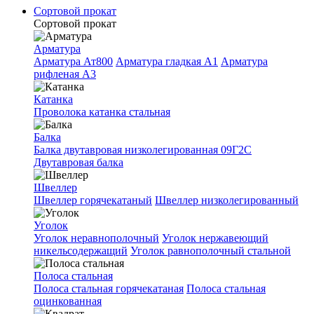
Сортовой прокат
Сортовой прокат
Арматура
Арматура Ат800
Арматура гладкая A1
Арматура
рифленая A3
Катанка
Проволока катанка стальная
Балка
Балка двутавровая низколегированная 09Г2С
Двутавровая балка
Швеллер
Швеллер горячекатаный
Швеллер низколегированный
Уголок
Уголок неравнополочный
Уголок нержавеющий
никельсодержащий
Уголок равнополочный стальной
Полоса стальная
Полоса стальная горячекатаная
Полоса стальная
оцинкованная