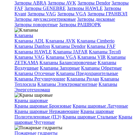
Затворы ABRA
Затворы AVK
Затворы Dendor
Затворы
FAF
Затворы GENEBRE
Затворы HAWLE
Затворы
Kvant
Затворы VAG
Затворы VGA
Затворы ГРАНВЭЛ
Затворы двухэксцентриковые
Затворы дисковые
Затворы поворотные
Затворы РАШВОРК
Клапаны
Клапаны ADL
Клапаны AVK
Клапаны Cimberio
Клапаны Danfoss
Клапаны Dendor
Клапаны FAF
Клапаны HAWLE
Клапаны JAFAR
Клапаны Tecofi
Клапаны VAG
Клапаны VGA
Клапаны VIR
Клапаны
ZETKAMA
Клапаны Балансировочные
Клапаны
Воздушные
Клапаны Запорные
Клапаны Обратные
Клапаны Отсечные
Клапаны Предохранительные
Клапаны Регулирующие
Клапаны Ридан
Клапаны
Теплосила
Клапаны Электромагнитные
Клапаны
Энерготехномаш
Краны шаровые
Краны шаровые Бронзовые
Краны шаровые Латунные
Краны шаровые Нержавеющие
Краны шаровые
Полиэтиленовые (ПЭ)
Краны шаровые Стальные
Краны
шаровые Чугунные
Пожарные гидранты