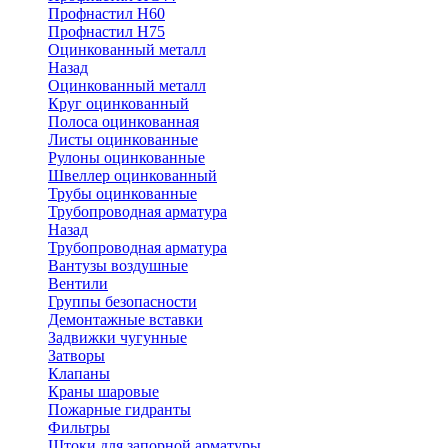
Профнастил Н60
Профнастил Н75
Оцинкованный металл
Назад
Оцинкованный металл
Круг оцинкованный
Полоса оцинкованная
Листы оцинкованные
Рулоны оцинкованные
Швеллер оцинкованный
Трубы оцинкованные
Трубопроводная арматура
Назад
Трубопроводная арматура
Вантузы воздушные
Вентили
Группы безопасности
Демонтажные вставки
Задвижки чугунные
Затворы
Клапаны
Краны шаровые
Пожарные гидранты
Фильтры
Штоки для запорной арматуры