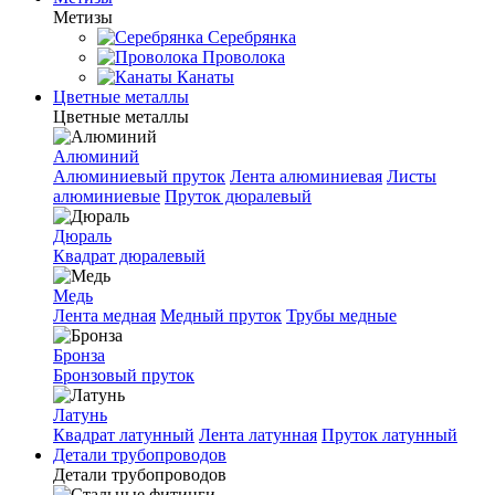
Метизы
Серебрянка
Проволока
Канаты
Цветные металлы
Цветные металлы
Алюминий
Алюминиевый пруток
Лента алюминиевая
Листы
алюминиевые
Пруток дюралевый
Дюраль
Квадрат дюралевый
Медь
Лента медная
Медный пруток
Трубы медные
Бронза
Бронзовый пруток
Латунь
Квадрат латунный
Лента латунная
Пруток латунный
Детали трубопроводов
Детали трубопроводов