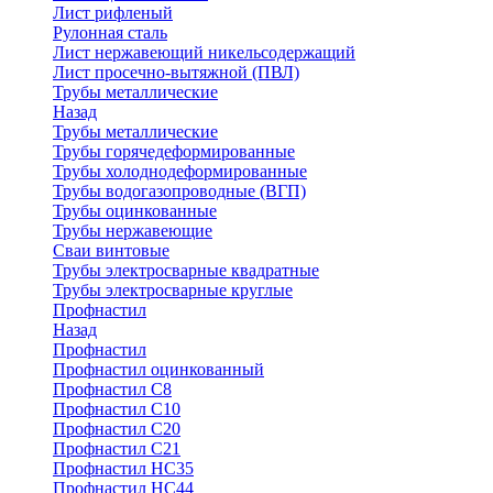
Лист рифленый
Рулонная сталь
Лист нержавеющий никельсодержащий
Лист просечно-вытяжной (ПВЛ)
Трубы металлические
Назад
Трубы металлические
Трубы горячедеформированные
Трубы холоднодеформированные
Трубы водогазопроводные (ВГП)
Трубы оцинкованные
Трубы нержавеющие
Сваи винтовые
Трубы электросварные квадратные
Трубы электросварные круглые
Профнастил
Назад
Профнастил
Профнастил оцинкованный
Профнастил С8
Профнастил С10
Профнастил С20
Профнастил С21
Профнастил НС35
Профнастил НС44