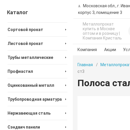
Московская обл., г. Ива
Каталог
корпус 3, помещение 3
Металлопрокат
купить в Москве
Сортовой прокат
оптом и в розницу |
Компания Кристаль
Листовой прокат
Компания
Акции
Усл
Трубы металлические
Главная
Металлопрока
Профнастил
ст3
Полоса ста
Оцинкованный металл
Трубопроводная арматура
Нержавеющая сталь
Сэндвич панели