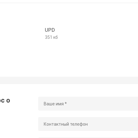
UPD
351 кб
с о