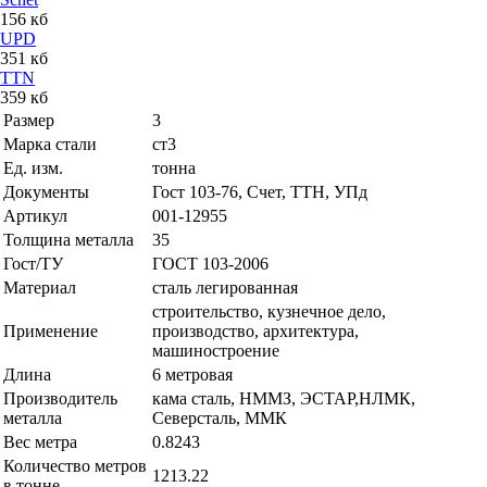
156 кб
UPD
351 кб
TTN
359 кб
Размер
3
Марка стали
ст3
Ед. изм.
тонна
Документы
Гост 103-76, Счет, ТТН, УПд
Артикул
001-12955
Толщина металла
35
Гост/ТУ
ГОСТ 103-2006
Материал
сталь легированная
строительство, кузнечное дело,
Применение
производство, архитектура,
машиностроение
Длина
6 метровая
Производитель
кама сталь, НММЗ, ЭСТАР,НЛМК,
металла
Северсталь, ММК
Вес метра
0.8243
Количество метров
1213.22
в тонне