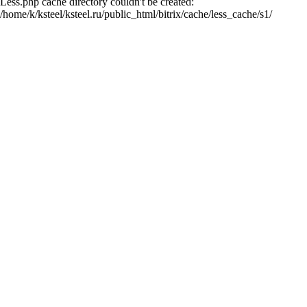
Less.php cache directory couldn't be created:
/home/k/ksteel/ksteel.ru/public_html/bitrix/cache/less_cache/s1/