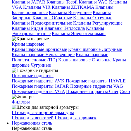
Клапаны JAFAR
Клапаны Tecofi
Клапаны VAG
Клапаны
VGA
Клапаны VIR
Клапаны ZETKAMA
Клапаны
Балансировочные
Клапаны Воздушные
Клапаны
Запорные
Клапаны Обратные
Клапаны Отсечные
Клапаны Предохранительные
Клапаны Регулирующие
Клапаны Ридан
Клапаны Теплосила
Клапаны
Электромагнитные
Клапаны Энерготехномаш
Краны шаровые
Краны шаровые Бронзовые
Краны шаровые Латунные
Краны шаровые Нержавеющие
Краны шаровые
Полиэтиленовые (ПЭ)
Краны шаровые Стальные
Краны
шаровые Чугунные
Пожарные гидранты
Пожарные гидранты AVK
Пожарные гидранты HAWLE
Пожарные гидранты JAFAR
Пожарные гидранты VAG
Пожарные гидранты VGA
Пожарные гидранты СпецСнаб
Фильтры
Штоки для запорной арматуры
Штоки для вентилей
Штоки для задвижек
Нержавеющая сталь
Нержавеющая сталь