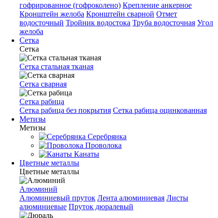
гофрированное (гофроколено)
Крепление анкерное
Кронштейн желоба
Кронштейн сварной
Отмет
водосточный
Тройник водостока
Труба водосточная
Угол
желоба
Сетка
Сетка
Сетка стальная тканая
Сетка сварная
Сетка рабица
Сетка рабица без покрытия
Сетка рабица оцинкованная
Метизы
Метизы
Серебрянка
Проволока
Канаты
Цветные металлы
Цветные металлы
Алюминий
Алюминиевый пруток
Лента алюминиевая
Листы
алюминиевые
Пруток дюралевый