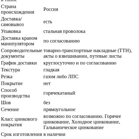
Страна
Россия
происхождения
Доставка/
есть
самовывоз
Упаковка
стальная проволока
Доставка краном
по согласованию
манипулятором
Сопроводительные
товарно-транспортные накладные (ТТН),
документы
акты о взвешивании, путевые листы
График доставки
круглосуточно и по согласованию
Текстура
гладкая
Резка
газом либо ЛПС
Покрытие
нет
Способ
горячекатаный
производства
Шов
без
Сечение
прямоугольное
возможно по согласованию. Горячее
Класс цинкового
цинкование, Холодное цинкование,
покрытия
Гальваническое цинкование
Срок изготовления
в наличии