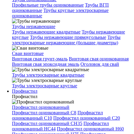
Профильные трубы оцинкованные
Трубы ВГП
оцинкованные
Трубы круглые электросварные
оцинкованные
Трубы нержавеющие
Трубы нержавеющие квадратные
Трубы нержавеющие
круглые
Трубы нержавеющие прямоугольные
Трубы
электросварные нержавеющие (большие диаметры)
Сваи винтовые
Винтовая свая грунт-эмаль
Винтовая свая оцинкованная
Винтовая свая эпоксидная эмаль
Оголовок для свай
Трубы электросварные квадратные
Трубы электросварные круглые
Профнастил
Профнастил
Профнастил оцинкованный
Профнастил оцинкованный С8
Профнастил
оцинкованный С10
Профнастил оцинкованный С20
Профнастил оцинкованный СН35
Профнастил
оцинкованный НС44
Профнастил оцинкованный Н60