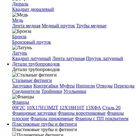
Дюраль
Квадрат дюралевый
Медь
Лента медная
Медный пруток
Трубы медные
Бронза
Бронзовый пруток
Латунь
Квадрат латунный
Лента латунная
Пруток латунный
Детали трубопроводов
Детали трубопроводов
Стальные фитинги
Заглушки
Контргайки
Муфты
Ниппели
Отводы
Переходы
Соединители
Тройники
Угольники
Фланцы
09Г2С
10Х17Н13М2Т
12Х18Н10Т
13ХФА
Сталь 20
Фланцевые заглушки
Фланцы воротниковые
Фланцы
плоские
Фланцы прижимные
Фланцы с ПП покрытием
Пластиковые трубы и фитинги
Пластиковые трубы и фитинги