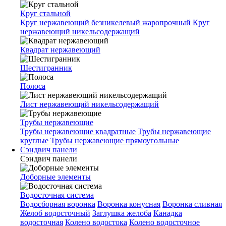
Круг стальной
Круг нержавеющий безникелевый жаропрочный
Круг
нержавеющий никельсодержащий
Квадрат нержавеющий
Шестигранник
Полоса
Лист нержавеющий никельсодержащий
Трубы нержавеющие
Трубы нержавеющие квадратные
Трубы нержавеющие
круглые
Трубы нержавеющие прямоугольные
Сэндвич панели
Сэндвич панели
Доборные элементы
Водосточная система
Водосборная воронка
Воронка конусная
Воронка сливная
Желоб водосточный
Заглушка желоба
Канадка
водосточная
Колено водостока
Колено водосточное