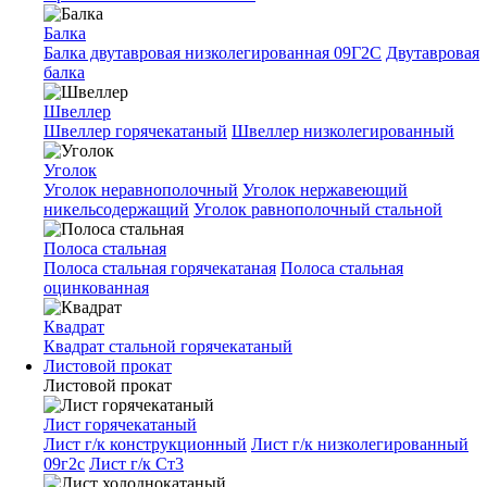
Балка
Балка двутавровая низколегированная 09Г2С
Двутавровая
балка
Швеллер
Швеллер горячекатаный
Швеллер низколегированный
Уголок
Уголок неравнополочный
Уголок нержавеющий
никельсодержащий
Уголок равнополочный стальной
Полоса стальная
Полоса стальная горячекатаная
Полоса стальная
оцинкованная
Квадрат
Квадрат стальной горячекатаный
Листовой прокат
Листовой прокат
Лист горячекатаный
Лист г/к конструкционный
Лист г/к низколегированный
09г2с
Лист г/к Ст3