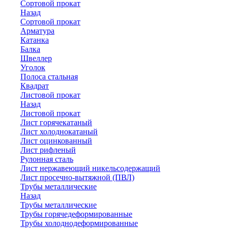
Сортовой прокат
Назад
Сортовой прокат
Арматура
Катанка
Балка
Швеллер
Уголок
Полоса стальная
Квадрат
Листовой прокат
Назад
Листовой прокат
Лист горячекатаный
Лист холоднокатаный
Лист оцинкованный
Лист рифленый
Рулонная сталь
Лист нержавеющий никельсодержащий
Лист просечно-вытяжной (ПВЛ)
Трубы металлические
Назад
Трубы металлические
Трубы горячедеформированные
Трубы холоднодеформированные