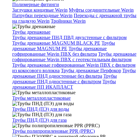
Полимерные фитинги
Заглушки концевые Wavin
Муфты соединительные Wavin
Патрубки переходные Wavin
Переходы с дренажной трубы
на гладкую Wavin
Тройники Wavin
Трубы дренажные
Трубы дренажные ПНД ПВД двухстенные с фильтром
Трубы дренажные MAGNUM BLACK PE
Трубы
дренажные MAGNUM PE
Трубы дренажные
гофрированные Wavin ПВХ без фильтра
Трубы дренажные
гофрированные Wavin ПВХ с геотекстильным фильтром
Трубы дренажные гофрированные Wavin ПВХ с фильтром
из кокосового волокна
Трубы дренажные Перфокор
Трубы
дренажные ПНД одностенные без фильтра
Трубы
дренажные ПНД одностенные с фильтром
Трубы
дренажные ПП ИКАПЛАСТ
Трубы металлопластиковые
Трубы ПНД (ПЭ) для воды
Трубы ПНД (ПЭ) для газа
Трубы полипропиленовые PPR (PPRC)