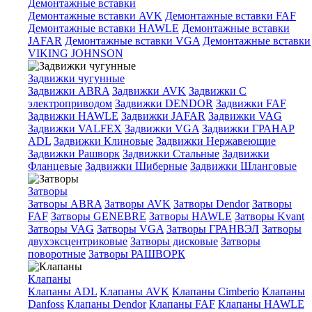
Демонтажные вставки
Демонтажные вставки AVK
Демонтажные вставки FAF
Демонтажные вставки HAWLE
Демонтажные вставки
JAFAR
Демонтажные вставки VGA
Демонтажные вставки
VIKING JOHNSON
Задвижки чугунные
Задвижки ABRA
Задвижки AVK
Задвижки C
электроприводом
Задвижки DENDOR
Задвижки FAF
Задвижки HAWLE
Задвижки JAFAR
Задвижки VAG
Задвижки VALFEX
Задвижки VGA
Задвижки ГРАНАР
ADL
Задвижки Клиновые
Задвижки Нержавеющие
Задвижки Рашворк
Задвижки Стальные
Задвижки
Фланцевые
Задвижки Шиберные
Задвижки Шланговые
Затворы
Затворы ABRA
Затворы AVK
Затворы Dendor
Затворы
FAF
Затворы GENEBRE
Затворы HAWLE
Затворы Kvant
Затворы VAG
Затворы VGA
Затворы ГРАНВЭЛ
Затворы
двухэксцентриковые
Затворы дисковые
Затворы
поворотные
Затворы РАШВОРК
Клапаны
Клапаны ADL
Клапаны AVK
Клапаны Cimberio
Клапаны
Danfoss
Клапаны Dendor
Клапаны FAF
Клапаны HAWLE