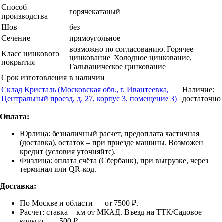
Способ
горячекатаный
производства
Шов
без
Сечение
прямоугольное
возможно по согласованию. Горячее
Класс цинкового
цинкование, Холодное цинкование,
покрытия
Гальваническое цинкование
Срок изготовления
в наличии
Склад Кристаль (Московская обл., г. Ивантеевка,
Наличие:
Центральный проезд, д. 27, корпус 3, помещение 3)
достаточно
Оплата:
Юрлица: безналичный расчет, предоплата частичная
(доставка), остаток – при приезде машины. Возможен
кредит (условия уточняйте).
Физлица: оплата счёта (Сбербанк), при выгрузке, через
терминал или QR-код.
Доставка:
По Москве и области — от 7500 ₽.
Расчет: ставка + км от МКАД. Въезд на ТТК/Садовое
кольцо — +500 ₽.