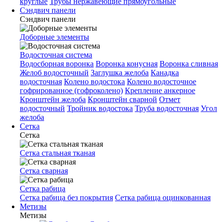
круглые
Трубы нержавеющие прямоугольные
Сэндвич панели
Сэндвич панели
Доборные элементы
Водосточная система
Водосборная воронка
Воронка конусная
Воронка сливная
Желоб водосточный
Заглушка желоба
Канадка
водосточная
Колено водостока
Колено водосточное
гофрированное (гофроколено)
Крепление анкерное
Кронштейн желоба
Кронштейн сварной
Отмет
водосточный
Тройник водостока
Труба водосточная
Угол
желоба
Сетка
Сетка
Сетка стальная тканая
Сетка сварная
Сетка рабица
Сетка рабица без покрытия
Сетка рабица оцинкованная
Метизы
Метизы