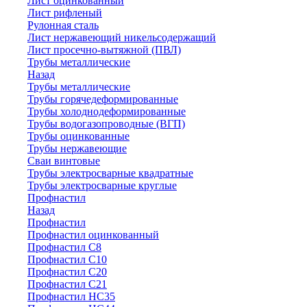
Лист оцинкованный
Лист рифленый
Рулонная сталь
Лист нержавеющий никельсодержащий
Лист просечно-вытяжной (ПВЛ)
Трубы металлические
Назад
Трубы металлические
Трубы горячедеформированные
Трубы холоднодеформированные
Трубы водогазопроводные (ВГП)
Трубы оцинкованные
Трубы нержавеющие
Сваи винтовые
Трубы электросварные квадратные
Трубы электросварные круглые
Профнастил
Назад
Профнастил
Профнастил оцинкованный
Профнастил С8
Профнастил С10
Профнастил С20
Профнастил С21
Профнастил НС35