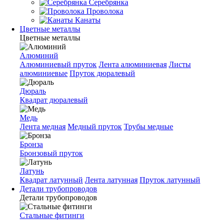
Серебрянка
Проволока
Канаты
Цветные металлы
Цветные металлы
Алюминий
Алюминиевый пруток
Лента алюминиевая
Листы
алюминиевые
Пруток дюралевый
Дюраль
Квадрат дюралевый
Медь
Лента медная
Медный пруток
Трубы медные
Бронза
Бронзовый пруток
Латунь
Квадрат латунный
Лента латунная
Пруток латунный
Детали трубопроводов
Детали трубопроводов
Стальные фитинги