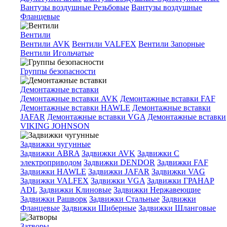
Вантузы воздушные Резьбовые
Вантузы воздушные
Фланцевые
Вентили
Вентили AVK
Вентили VALFEX
Вентили Запорные
Вентили Игольчатые
Группы безопасности
Демонтажные вставки
Демонтажные вставки AVK
Демонтажные вставки FAF
Демонтажные вставки HAWLE
Демонтажные вставки
JAFAR
Демонтажные вставки VGA
Демонтажные вставки
VIKING JOHNSON
Задвижки чугунные
Задвижки ABRA
Задвижки AVK
Задвижки C
электроприводом
Задвижки DENDOR
Задвижки FAF
Задвижки HAWLE
Задвижки JAFAR
Задвижки VAG
Задвижки VALFEX
Задвижки VGA
Задвижки ГРАНАР
ADL
Задвижки Клиновые
Задвижки Нержавеющие
Задвижки Рашворк
Задвижки Стальные
Задвижки
Фланцевые
Задвижки Шиберные
Задвижки Шланговые
Затворы