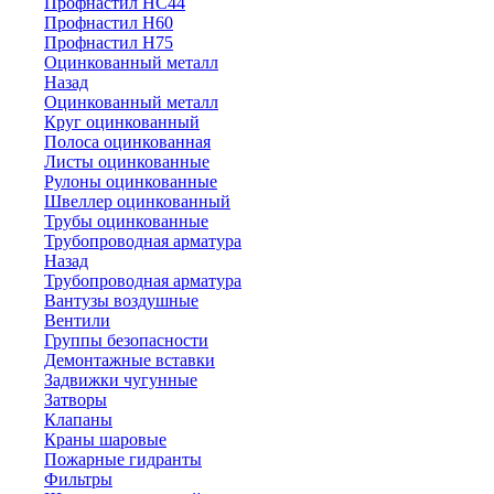
Профнастил НС44
Профнастил Н60
Профнастил Н75
Оцинкованный металл
Назад
Оцинкованный металл
Круг оцинкованный
Полоса оцинкованная
Листы оцинкованные
Рулоны оцинкованные
Швеллер оцинкованный
Трубы оцинкованные
Трубопроводная арматура
Назад
Трубопроводная арматура
Вантузы воздушные
Вентили
Группы безопасности
Демонтажные вставки
Задвижки чугунные
Затворы
Клапаны
Краны шаровые
Пожарные гидранты
Фильтры