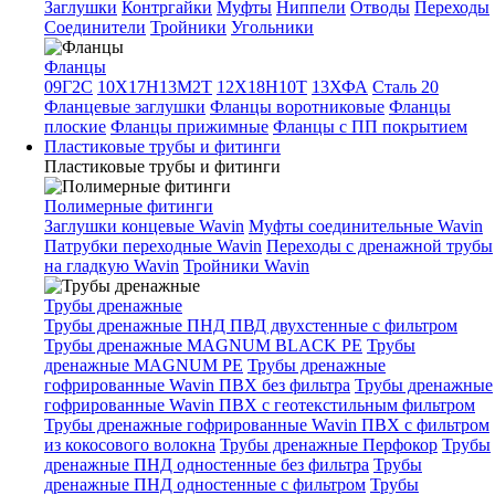
Заглушки
Контргайки
Муфты
Ниппели
Отводы
Переходы
Соединители
Тройники
Угольники
Фланцы
09Г2С
10Х17Н13М2Т
12Х18Н10Т
13ХФА
Сталь 20
Фланцевые заглушки
Фланцы воротниковые
Фланцы
плоские
Фланцы прижимные
Фланцы с ПП покрытием
Пластиковые трубы и фитинги
Пластиковые трубы и фитинги
Полимерные фитинги
Заглушки концевые Wavin
Муфты соединительные Wavin
Патрубки переходные Wavin
Переходы с дренажной трубы
на гладкую Wavin
Тройники Wavin
Трубы дренажные
Трубы дренажные ПНД ПВД двухстенные с фильтром
Трубы дренажные MAGNUM BLACK PE
Трубы
дренажные MAGNUM PE
Трубы дренажные
гофрированные Wavin ПВХ без фильтра
Трубы дренажные
гофрированные Wavin ПВХ с геотекстильным фильтром
Трубы дренажные гофрированные Wavin ПВХ с фильтром
из кокосового волокна
Трубы дренажные Перфокор
Трубы
дренажные ПНД одностенные без фильтра
Трубы
дренажные ПНД одностенные с фильтром
Трубы