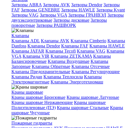
Затворы ABRA
Затворы AVK
Затворы Dendor
Затворы
FAF
Затворы GENEBRE
Затворы HAWLE
Затворы Kvant
Затворы VAG
Затворы VGA
Затворы ГРАНВЭЛ
Затворы
двухэксцентриковые
Затворы дисковые
Затворы
поворотные
Затворы РАШВОРК
Клапаны
Клапаны ADL
Клапаны AVK
Клапаны Cimberio
Клапаны
Danfoss
Клапаны Dendor
Клапаны FAF
Клапаны HAWLE
Клапаны JAFAR
Клапаны Tecofi
Клапаны VAG
Клапаны
VGA
Клапаны VIR
Клапаны ZETKAMA
Клапаны
Балансировочные
Клапаны Воздушные
Клапаны
Запорные
Клапаны Обратные
Клапаны Отсечные
Клапаны Предохранительные
Клапаны Регулирующие
Клапаны Ридан
Клапаны Теплосила
Клапаны
Электромагнитные
Клапаны Энерготехномаш
Краны шаровые
Краны шаровые Бронзовые
Краны шаровые Латунные
Краны шаровые Нержавеющие
Краны шаровые
Полиэтиленовые (ПЭ)
Краны шаровые Стальные
Краны
шаровые Чугунные
Пожарные гидранты