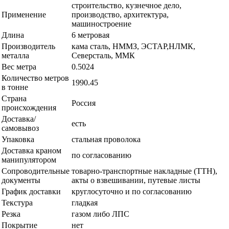
строительство, кузнечное дело,
Применение
производство, архитектура,
машиностроение
Длина
6 метровая
Производитель
кама сталь, НММЗ, ЭСТАР,НЛМК,
металла
Северсталь, ММК
Вес метра
0.5024
Количество метров
1990.45
в тонне
Страна
Россия
происхождения
Доставка/
есть
самовывоз
Упаковка
стальная проволока
Доставка краном
по согласованию
манипулятором
Сопроводительные
товарно-транспортные накладные (ТТН),
документы
акты о взвешивании, путевые листы
График доставки
круглосуточно и по согласованию
Текстура
гладкая
Резка
газом либо ЛПС
Покрытие
нет