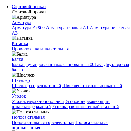
Сортовой прокат
Сортовой прокат
Арматура
Арматура Ат800
Арматура гладкая A1
Арматура рифленая
A3
Катанка
Проволока катанка стальная
Балка
Балка двутавровая низколегированная 09Г2С
Двутавровая
балка
Швеллер
Швеллер горячекатаный
Швеллер низколегированный
Уголок
Уголок неравнополочный
Уголок нержавеющий
никельсодержащий
Уголок равнополочный стальной
Полоса стальная
Полоса стальная горячекатаная
Полоса стальная
оцинкованная