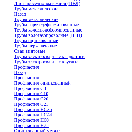
Лист просечно-вытяжной (ПВЛ)
Трубы металлические
Назад
Трубы металлические
Трубы горячедеформированные
Трубы холоднодеформированные
Трубы водогазопроводные (ВГП)
Трубы оцинкованные
Трубы нержавеющие
Сваи винтовые
Трубы электросварные квадратные
Трубы электросварные круглые
Профнастил
Назад
Профнастил
Профнастил оцинкованный
Профнастил С8
Профнастил С10
Профнастил С20
Профнастил С21
Профнастил НС35
Профнастил НС44
Профнастил Н60
Профнастил Н75
Оцинкованный металл