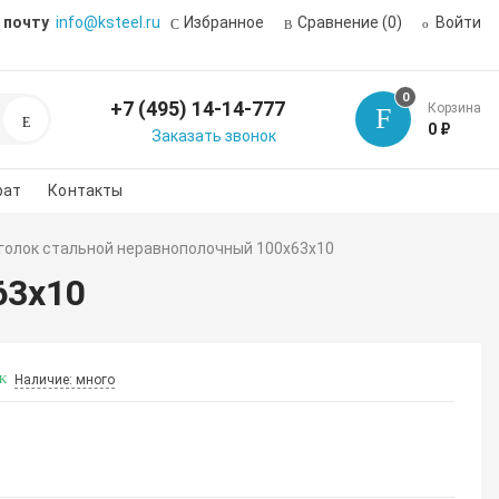
 почту
info@ksteel.ru
Избранное
Сравнение
(0)
Войти
0
+7 (495) 14-14-777
Корзина
Поиск
0 ₽
Заказать звонок
рат
Контакты
голок стальной неравнополочный 100х63х10
63х10
Наличие: много