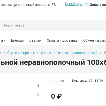
нтеевка, Центральный проезд, д. 27,
Заявка на
уги
Бренды
Статьи
Оплата и доставка
Обмен и возв
т
Сортовой прокат
Уголок
Уголок неравнополочный
У
льной неравнополочный 100х
Код товара: 001-14190
(0)
0 ₽