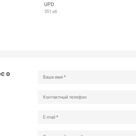
UPD
351 кб
с о