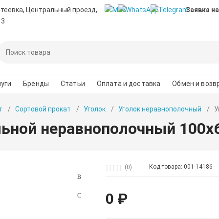
нтеевка, Центральный проезд,
Заявка на
 3
уги
Бренды
Статьи
Оплата и доставка
Обмен и возв
т
Сортовой прокат
Уголок
Уголок неравнополочный
У
льной неравнополочный 100х
Код товара: 001-14186
(0)
0 ₽