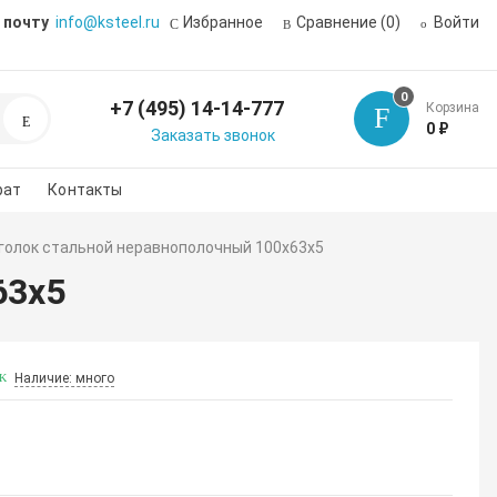
 почту
info@ksteel.ru
Избранное
Сравнение
(0)
Войти
0
+7 (495) 14-14-777
Корзина
Поиск
0 ₽
Заказать звонок
рат
Контакты
голок стальной неравнополочный 100х63х5
63х5
Наличие: много