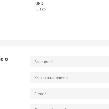
UPD
351 кб
с о