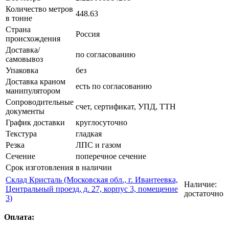
Количество метров
448.63
в тонне
Страна
Россия
происхождения
Доставка/
по согласованию
самовывоз
Упаковка
без
Доставка краном
есть по согласованию
манипулятором
Сопроводительные
счет, сертификат, УПД, ТТН
документы
График доставки
круглосуточно
Текстура
гладкая
Резка
ЛПС и газом
Сечение
поперечное сечение
Срок изготовления
в наличии
Склад Кристаль (Московская обл., г. Ивантеевка,
Наличие:
Центральный проезд, д. 27, корпус 3, помещение
достаточно
3)
Оплата: