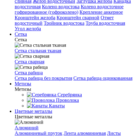
сливная
Желоб водосточный
Заглушка желоба
Канадка
водосточная
Колено водостока
Колено водосточное
гофрированное (гофроколено)
Крепление анкерное
Кронштейн желоба
Кронштейн сварной
Отмет
водосточный
Тройник водостока
Труба водосточная
Угол желоба
Сетка
Сетка
Сетка стальная тканая
Сетка сварная
Сетка рабица
Сетка рабица без покрытия
Сетка рабица оцинкованная
Метизы
Метизы
Серебрянка
Проволока
Канаты
Цветные металлы
Цветные металлы
Алюминий
Алюминиевый пруток
Лента алюминиевая
Листы