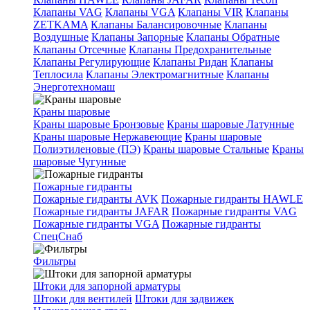
Клапаны VAG
Клапаны VGA
Клапаны VIR
Клапаны
ZETKAMA
Клапаны Балансировочные
Клапаны
Воздушные
Клапаны Запорные
Клапаны Обратные
Клапаны Отсечные
Клапаны Предохранительные
Клапаны Регулирующие
Клапаны Ридан
Клапаны
Теплосила
Клапаны Электромагнитные
Клапаны
Энерготехномаш
Краны шаровые
Краны шаровые Бронзовые
Краны шаровые Латунные
Краны шаровые Нержавеющие
Краны шаровые
Полиэтиленовые (ПЭ)
Краны шаровые Стальные
Краны
шаровые Чугунные
Пожарные гидранты
Пожарные гидранты AVK
Пожарные гидранты HAWLE
Пожарные гидранты JAFAR
Пожарные гидранты VAG
Пожарные гидранты VGA
Пожарные гидранты
СпецСнаб
Фильтры
Штоки для запорной арматуры
Штоки для вентилей
Штоки для задвижек