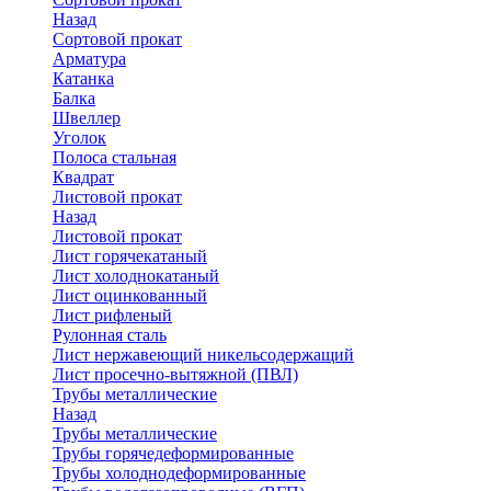
Назад
Сортовой прокат
Арматура
Катанка
Балка
Швеллер
Уголок
Полоса стальная
Квадрат
Листовой прокат
Назад
Листовой прокат
Лист горячекатаный
Лист холоднокатаный
Лист оцинкованный
Лист рифленый
Рулонная сталь
Лист нержавеющий никельсодержащий
Лист просечно-вытяжной (ПВЛ)
Трубы металлические
Назад
Трубы металлические
Трубы горячедеформированные
Трубы холоднодеформированные