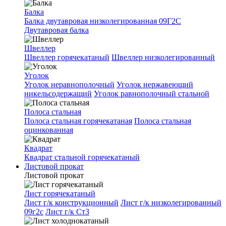
Балка
Балка двутавровая низколегированная 09Г2С
Двутавровая балка
Швеллер
Швеллер горячекатаный
Швеллер низколегированный
Уголок
Уголок неравнополочный
Уголок нержавеющий
никельсодержащий
Уголок равнополочный стальной
Полоса стальная
Полоса стальная горячекатаная
Полоса стальная
оцинкованная
Квадрат
Квадрат стальной горячекатаный
Листовой прокат
Листовой прокат
Лист горячекатаный
Лист г/к конструкционный
Лист г/к низколегированный
09г2с
Лист г/к Ст3