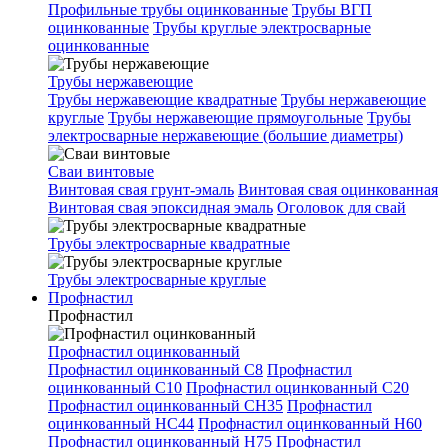
Профильные трубы оцинкованные
Трубы ВГП
оцинкованные
Трубы круглые электросварные
оцинкованные
Трубы нержавеющие
Трубы нержавеющие квадратные
Трубы нержавеющие
круглые
Трубы нержавеющие прямоугольные
Трубы
электросварные нержавеющие (большие диаметры)
Сваи винтовые
Винтовая свая грунт-эмаль
Винтовая свая оцинкованная
Винтовая свая эпоксидная эмаль
Оголовок для свай
Трубы электросварные квадратные
Трубы электросварные круглые
Профнастил
Профнастил
Профнастил оцинкованный
Профнастил оцинкованный С8
Профнастил
оцинкованный С10
Профнастил оцинкованный С20
Профнастил оцинкованный СН35
Профнастил
оцинкованный НС44
Профнастил оцинкованный Н60
Профнастил оцинкованный Н75
Профнастил