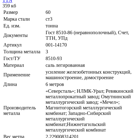
TTN
359 кб
Размер
60
Марка стали
ст3
Ед. изм.
тонна
Гост 8510-86 (неравнополочный), Счет,
Документы
ТТН, УПд
Артикул
001-14170
Толщина металла
3
Гост/ТУ
8510-93
Материал
саль легированная
усиление железобетонных конструкций,
Применение
машиностроение, домостроение
Длина
6 метров
«Северсталь»; НЛМК-Урал; Ревякинский
металлопрокатный завод; Омутнинский
металлургический завод; «Мечел»;
Производитель
Магнитогорский металлургический
металла
комбинат; Западно-Сибирский
металлургический
комбинат;Нижнетагильский
металлургический комбинат
Вес метра
2.229008314201