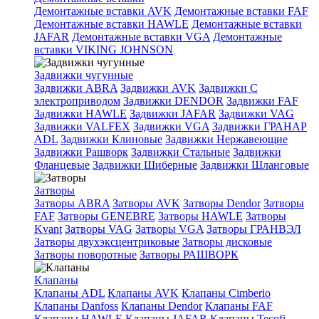
Демонтажные вставки AVK
Демонтажные вставки FAF
Демонтажные вставки HAWLE
Демонтажные вставки
JAFAR
Демонтажные вставки VGA
Демонтажные
вставки VIKING JOHNSON
Задвижки чугунные
Задвижки ABRA
Задвижки AVK
Задвижки C
электроприводом
Задвижки DENDOR
Задвижки FAF
Задвижки HAWLE
Задвижки JAFAR
Задвижки VAG
Задвижки VALFEX
Задвижки VGA
Задвижки ГРАНАР
ADL
Задвижки Клиновые
Задвижки Нержавеющие
Задвижки Рашворк
Задвижки Стальные
Задвижки
Фланцевые
Задвижки Шиберные
Задвижки Шланговые
Затворы
Затворы ABRA
Затворы AVK
Затворы Dendor
Затворы
FAF
Затворы GENEBRE
Затворы HAWLE
Затворы
Kvant
Затворы VAG
Затворы VGA
Затворы ГРАНВЭЛ
Затворы двухэксцентриковые
Затворы дисковые
Затворы поворотные
Затворы РАШВОРК
Клапаны
Клапаны ADL
Клапаны AVK
Клапаны Cimberio
Клапаны Danfoss
Клапаны Dendor
Клапаны FAF
Клапаны HAWLE
Клапаны JAFAR
Клапаны Tecofi