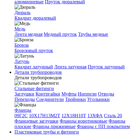
алюминиевые
Пруток дюралевый
Дюраль
Квадрат дюралевый
Медь
Лента медная
Медный пруток
Трубы медные
Бронза
Бронзовый пруток
Латунь
Квадрат латунный
Лента латунная
Пруток латунный
Детали трубопроводов
Детали трубопроводов
Стальные фитинги
Заглушки
Контргайки
Муфты
Ниппели
Отводы
Переходы
Соединители
Тройники
Угольники
Фланцы
09Г2С
10Х17Н13М2Т
12Х18Н10Т
13ХФА
Сталь 20
Фланцевые заглушки
Фланцы воротниковые
Фланцы
плоские
Фланцы прижимные
Фланцы с ПП покрытием
Пластиковые трубы и фитинги