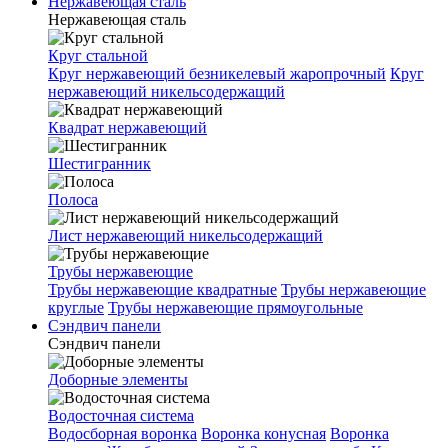
Нержавеющая сталь
Нержавеющая сталь
Круг стальной
Круг нержавеющий безникелевый жаропрочный
Круг
нержавеющий никельсодержащий
Квадрат нержавеющий
Шестигранник
Полоса
Лист нержавеющий никельсодержащий
Трубы нержавеющие
Трубы нержавеющие квадратные
Трубы нержавеющие
круглые
Трубы нержавеющие прямоугольные
Сэндвич панели
Сэндвич панели
Доборные элементы
Водосточная система
Водосборная воронка
Воронка конусная
Воронка