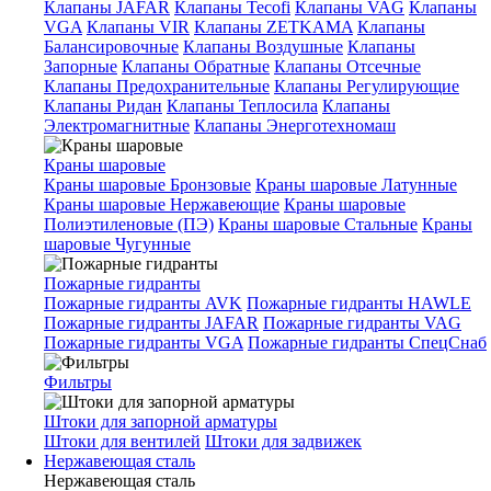
Клапаны JAFAR
Клапаны Tecofi
Клапаны VAG
Клапаны
VGA
Клапаны VIR
Клапаны ZETKAMA
Клапаны
Балансировочные
Клапаны Воздушные
Клапаны
Запорные
Клапаны Обратные
Клапаны Отсечные
Клапаны Предохранительные
Клапаны Регулирующие
Клапаны Ридан
Клапаны Теплосила
Клапаны
Электромагнитные
Клапаны Энерготехномаш
Краны шаровые
Краны шаровые Бронзовые
Краны шаровые Латунные
Краны шаровые Нержавеющие
Краны шаровые
Полиэтиленовые (ПЭ)
Краны шаровые Стальные
Краны
шаровые Чугунные
Пожарные гидранты
Пожарные гидранты AVK
Пожарные гидранты HAWLE
Пожарные гидранты JAFAR
Пожарные гидранты VAG
Пожарные гидранты VGA
Пожарные гидранты СпецСнаб
Фильтры
Штоки для запорной арматуры
Штоки для вентилей
Штоки для задвижек
Нержавеющая сталь
Нержавеющая сталь