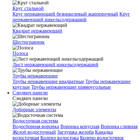
Круг стальной
Круг нержавеющий безникелевый жаропрочный
Круг
нержавеющий никельсодержащий
Квадрат нержавеющий
Шестигранник
Полоса
Лист нержавеющий никельсодержащий
Трубы нержавеющие
Трубы нержавеющие квадратные
Трубы нержавеющие
круглые
Трубы нержавеющие прямоугольные
Сэндвич панели
Сэндвич панели
Доборные элементы
Водосточная система
Водосборная воронка
Воронка конусная
Воронка сливная
Желоб водосточный
Заглушка желоба
Канадка
водосточная
Колено водостока
Колено водосточное