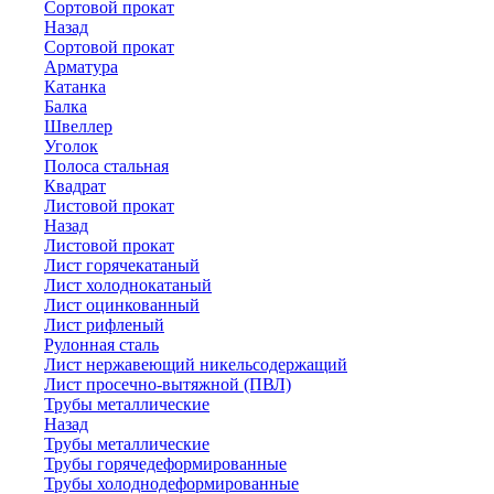
Сортовой прокат
Назад
Сортовой прокат
Арматура
Катанка
Балка
Швеллер
Уголок
Полоса стальная
Квадрат
Листовой прокат
Назад
Листовой прокат
Лист горячекатаный
Лист холоднокатаный
Лист оцинкованный
Лист рифленый
Рулонная сталь
Лист нержавеющий никельсодержащий
Лист просечно-вытяжной (ПВЛ)
Трубы металлические
Назад
Трубы металлические
Трубы горячедеформированные
Трубы холоднодеформированные