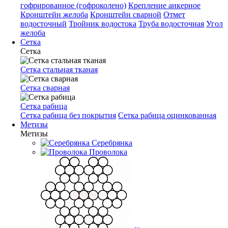
гофрированное (гофроколено)
Крепление анкерное
Кронштейн желоба
Кронштейн сварной
Отмет
водосточный
Тройник водостока
Труба водосточная
Угол
желоба
Сетка
Сетка
Сетка стальная тканая
Сетка сварная
Сетка рабица
Сетка рабица без покрытия
Сетка рабица оцинкованная
Метизы
Метизы
Серебрянка
Проволока