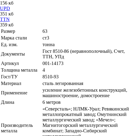
156 кб
UPD
351 кб
TTN
359 кб
Размер
63
Марка стали
ст3
Ед. изм.
тонна
Гост 8510-86 (неравнополочный), Счет,
Документы
ТТН, УПд
Артикул
001-14173
Толщина металла
4
Гост/ТУ
8510-93
Материал
сталь легированная
усиление железобетонных конструкций,
Применение
машиностроение, домостроение
Длина
6 метров
«Северсталь»; НЛМК-Урал; Ревякинский
металлопрокатный завод; Омутнинский
металлургический завод; «Мечел»;
Производитель
Магнитогорский металлургический
металла
комбинат; Западно-Сибирский