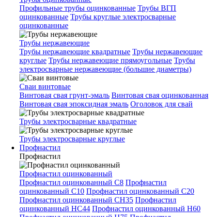
Профильные трубы оцинкованные
Трубы ВГП
оцинкованные
Трубы круглые электросварные
оцинкованные
Трубы нержавеющие
Трубы нержавеющие квадратные
Трубы нержавеющие
круглые
Трубы нержавеющие прямоугольные
Трубы
электросварные нержавеющие (большие диаметры)
Сваи винтовые
Винтовая свая грунт-эмаль
Винтовая свая оцинкованная
Винтовая свая эпоксидная эмаль
Оголовок для свай
Трубы электросварные квадратные
Трубы электросварные круглые
Профнастил
Профнастил
Профнастил оцинкованный
Профнастил оцинкованный С8
Профнастил
оцинкованный С10
Профнастил оцинкованный С20
Профнастил оцинкованный СН35
Профнастил
оцинкованный НС44
Профнастил оцинкованный Н60