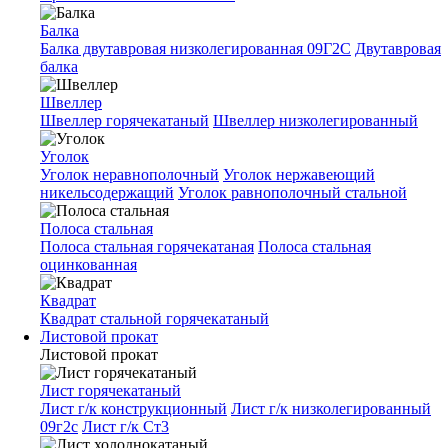
Балка
Балка двутавровая низколегированная 09Г2С
Двутавровая
балка
Швеллер
Швеллер горячекатаный
Швеллер низколегированный
Уголок
Уголок неравнополочный
Уголок нержавеющий
никельсодержащий
Уголок равнополочный стальной
Полоса стальная
Полоса стальная горячекатаная
Полоса стальная
оцинкованная
Квадрат
Квадрат стальной горячекатаный
Листовой прокат
Листовой прокат
Лист горячекатаный
Лист г/к конструкционный
Лист г/к низколегированный
09г2с
Лист г/к Ст3