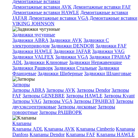
Демонтажные вставки
Демонтажные вставки AVK
Демонтажные вставки FAF
Демонтажные вставки HAWLE
Демонтажные вставки
JAFAR
Демонтажные вставки VGA
Демонтажные вставки
VIKING JOHNSON
Задвижки чугунные
Задвижки ABRA
Задвижки AVK
Задвижки C
электроприводом
Задвижки DENDOR
Задвижки FAF
Задвижки HAWLE
Задвижки JAFAR
Задвижки VAG
Задвижки VALFEX
Задвижки VGA
Задвижки ГРАНАР
ADL
Задвижки Клиновые
Задвижки Нержавеющие
Задвижки Рашворк
Задвижки Стальные
Задвижки
Фланцевые
Задвижки Шиберные
Задвижки Шланговые
Затворы
Затворы ABRA
Затворы AVK
Затворы Dendor
Затворы
FAF
Затворы GENEBRE
Затворы HAWLE
Затворы Kvant
Затворы VAG
Затворы VGA
Затворы ГРАНВЭЛ
Затворы
двухэксцентриковые
Затворы дисковые
Затворы
поворотные
Затворы РАШВОРК
Клапаны
Клапаны ADL
Клапаны AVK
Клапаны Cimberio
Клапаны
Danfoss
Клапаны Dendor
Клапаны FAF
Клапаны HAWLE