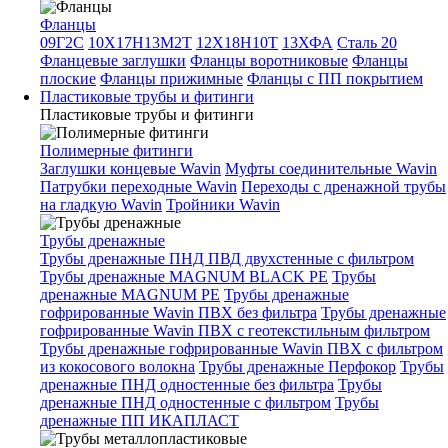
Фланцы
09Г2С
10Х17Н13М2Т
12Х18Н10Т
13ХФА
Сталь 20
Фланцевые заглушки
Фланцы воротниковые
Фланцы
плоские
Фланцы прижимные
Фланцы с ПП покрытием
Пластиковые трубы и фитинги
Пластиковые трубы и фитинги
Полимерные фитинги
Заглушки концевые Wavin
Муфты соединительные Wavin
Патрубки переходные Wavin
Переходы с дренажной трубы
на гладкую Wavin
Тройники Wavin
Трубы дренажные
Трубы дренажные ПНД ПВД двухстенные с фильтром
Трубы дренажные MAGNUM BLACK PE
Трубы
дренажные MAGNUM PE
Трубы дренажные
гофрированные Wavin ПВХ без фильтра
Трубы дренажные
гофрированные Wavin ПВХ с геотекстильным фильтром
Трубы дренажные гофрированные Wavin ПВХ с фильтром
из кокосового волокна
Трубы дренажные Перфокор
Трубы
дренажные ПНД одностенные без фильтра
Трубы
дренажные ПНД одностенные с фильтром
Трубы
дренажные ПП ИКАПЛАСТ