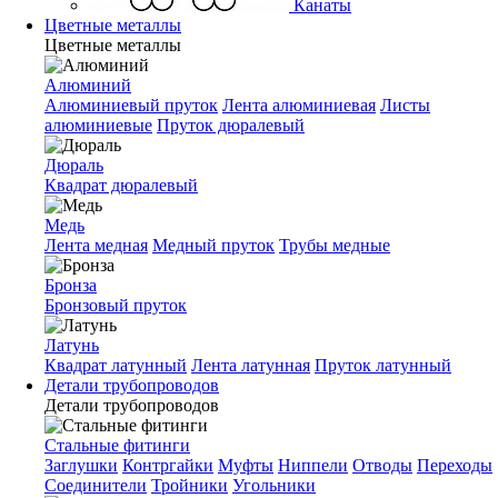
Канаты
Цветные металлы
Цветные металлы
Алюминий
Алюминиевый пруток
Лента алюминиевая
Листы
алюминиевые
Пруток дюралевый
Дюраль
Квадрат дюралевый
Медь
Лента медная
Медный пруток
Трубы медные
Бронза
Бронзовый пруток
Латунь
Квадрат латунный
Лента латунная
Пруток латунный
Детали трубопроводов
Детали трубопроводов
Стальные фитинги
Заглушки
Контргайки
Муфты
Ниппели
Отводы
Переходы
Соединители
Тройники
Угольники