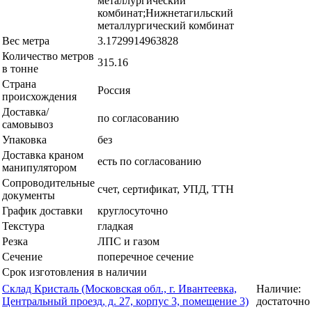
металлургический
комбинат;Нижнетагильский
металлургический комбинат
Вес метра
3.1729914963828
Количество метров
315.16
в тонне
Страна
Россия
происхождения
Доставка/
по согласованию
самовывоз
Упаковка
без
Доставка краном
есть по согласованию
манипулятором
Сопроводительные
счет, сертификат, УПД, ТТН
документы
График доставки
круглосуточно
Текстура
гладкая
Резка
ЛПС и газом
Сечение
поперечное сечение
Срок изготовления
в наличии
Склад Кристаль (Московская обл., г. Ивантеевка,
Наличие:
Центральный проезд, д. 27, корпус 3, помещение 3)
достаточно