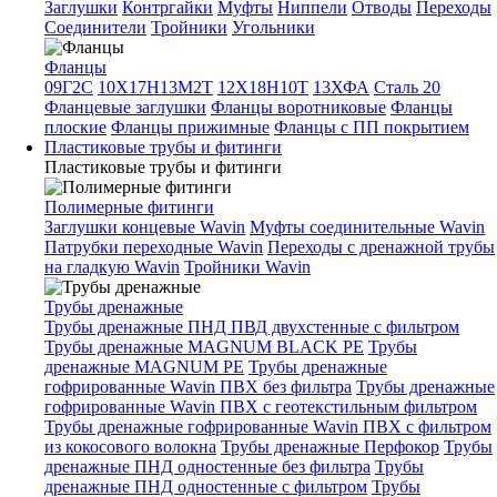
Заглушки
Контргайки
Муфты
Ниппели
Отводы
Переходы
Соединители
Тройники
Угольники
Фланцы
09Г2С
10Х17Н13М2Т
12Х18Н10Т
13ХФА
Сталь 20
Фланцевые заглушки
Фланцы воротниковые
Фланцы
плоские
Фланцы прижимные
Фланцы с ПП покрытием
Пластиковые трубы и фитинги
Пластиковые трубы и фитинги
Полимерные фитинги
Заглушки концевые Wavin
Муфты соединительные Wavin
Патрубки переходные Wavin
Переходы с дренажной трубы
на гладкую Wavin
Тройники Wavin
Трубы дренажные
Трубы дренажные ПНД ПВД двухстенные с фильтром
Трубы дренажные MAGNUM BLACK PE
Трубы
дренажные MAGNUM PE
Трубы дренажные
гофрированные Wavin ПВХ без фильтра
Трубы дренажные
гофрированные Wavin ПВХ с геотекстильным фильтром
Трубы дренажные гофрированные Wavin ПВХ с фильтром
из кокосового волокна
Трубы дренажные Перфокор
Трубы
дренажные ПНД одностенные без фильтра
Трубы
дренажные ПНД одностенные с фильтром
Трубы