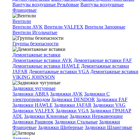
Вантузы воздушные Резьбовые
Вантузы воздушные
Фланцевые
Вентили
Вентили AVK
Вентили VALFEX
Вентили Запорные
Вентили Игольчатые
Группы безопасности
Демонтажные вставки
Демонтажные вставки AVK
Демонтажные вставки FAF
Демонтажные вставки HAWLE
Демонтажные вставки
JAFAR
Демонтажные вставки VGA
Демонтажные вставки
VIKING JOHNSON
Задвижки чугунные
Задвижки ABRA
Задвижки AVK
Задвижки C
электроприводом
Задвижки DENDOR
Задвижки FAF
Задвижки HAWLE
Задвижки JAFAR
Задвижки VAG
Задвижки VALFEX
Задвижки VGA
Задвижки ГРАНАР
ADL
Задвижки Клиновые
Задвижки Нержавеющие
Задвижки Рашворк
Задвижки Стальные
Задвижки
Фланцевые
Задвижки Шиберные
Задвижки Шланговые
Затворы