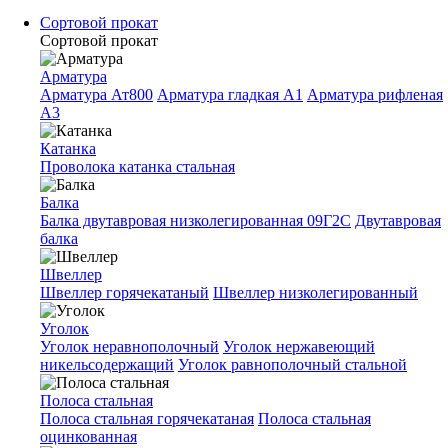
Сортовой прокат
Сортовой прокат
Арматура
Арматура Ат800
Арматура гладкая A1
Арматура рифленая
A3
Катанка
Проволока катанка стальная
Балка
Балка двутавровая низколегированная 09Г2С
Двутавровая
балка
Швеллер
Швеллер горячекатаный
Швеллер низколегированный
Уголок
Уголок неравнополочный
Уголок нержавеющий
никельсодержащий
Уголок равнополочный стальной
Полоса стальная
Полоса стальная горячекатаная
Полоса стальная
оцинкованная