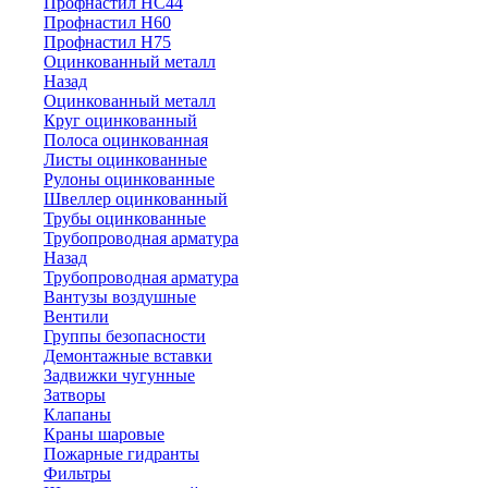
Профнастил НС44
Профнастил Н60
Профнастил Н75
Оцинкованный металл
Назад
Оцинкованный металл
Круг оцинкованный
Полоса оцинкованная
Листы оцинкованные
Рулоны оцинкованные
Швеллер оцинкованный
Трубы оцинкованные
Трубопроводная арматура
Назад
Трубопроводная арматура
Вантузы воздушные
Вентили
Группы безопасности
Демонтажные вставки
Задвижки чугунные
Затворы
Клапаны
Краны шаровые
Пожарные гидранты
Фильтры