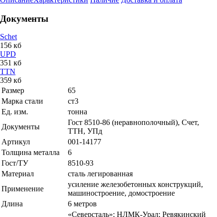
Документы
Schet
156 кб
UPD
351 кб
TTN
359 кб
Размер
65
Марка стали
ст3
Ед. изм.
тонна
Гост 8510-86 (неравнополочный), Счет,
Документы
ТТН, УПд
Артикул
001-14177
Толщина металла
6
Гост/ТУ
8510-93
Материал
сталь легированная
усиление железобетонных конструкций,
Применение
машиностроение, домостроение
Длина
6 метров
«Северсталь»; НЛМК-Урал; Ревякинский