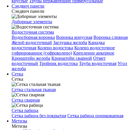
круглые
Трубы нержавеющие прямоугольные
Сэндвич панели
Сэндвич панели
Доборные элементы
Водосточная система
Водосборная воронка
Воронка конусная
Воронка сливная
Желоб водосточный
Заглушка желоба
Канадка
водосточная
Колено водостока
Колено водосточное
гофрированное (гофроколено)
Крепление анкерное
Кронштейн желоба
Кронштейн сварной
Отмет
водосточный
Тройник водостока
Труба водосточная
Угол
желоба
Сетка
Сетка
Сетка стальная тканая
Сетка сварная
Сетка рабица
Сетка рабица без покрытия
Сетка рабица оцинкованная
Метизы
Метизы