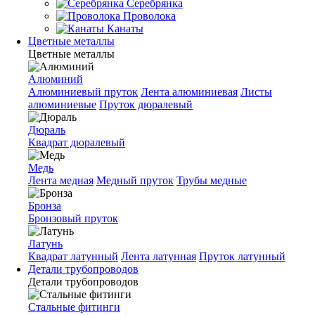
Серебрянка
Проволока
Канаты
Цветные металлы
Цветные металлы
Алюминий
Алюминиевый пруток
Лента алюминиевая
Листы
алюминиевые
Пруток дюралевый
Дюраль
Квадрат дюралевый
Медь
Лента медная
Медный пруток
Трубы медные
Бронза
Бронзовый пруток
Латунь
Квадрат латунный
Лента латунная
Пруток латунный
Детали трубопроводов
Детали трубопроводов
Стальные фитинги