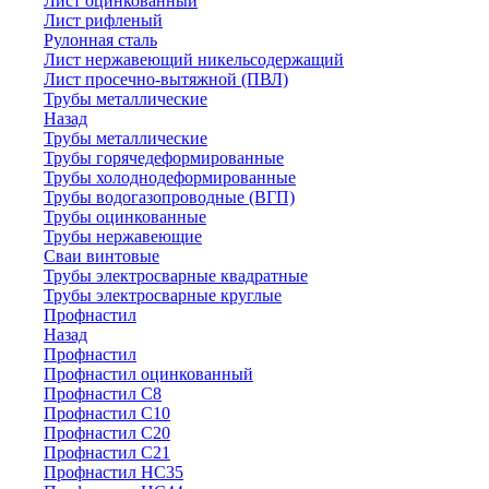
Лист оцинкованный
Лист рифленый
Рулонная сталь
Лист нержавеющий никельсодержащий
Лист просечно-вытяжной (ПВЛ)
Трубы металлические
Назад
Трубы металлические
Трубы горячедеформированные
Трубы холоднодеформированные
Трубы водогазопроводные (ВГП)
Трубы оцинкованные
Трубы нержавеющие
Сваи винтовые
Трубы электросварные квадратные
Трубы электросварные круглые
Профнастил
Назад
Профнастил
Профнастил оцинкованный
Профнастил С8
Профнастил С10
Профнастил С20
Профнастил С21
Профнастил НС35