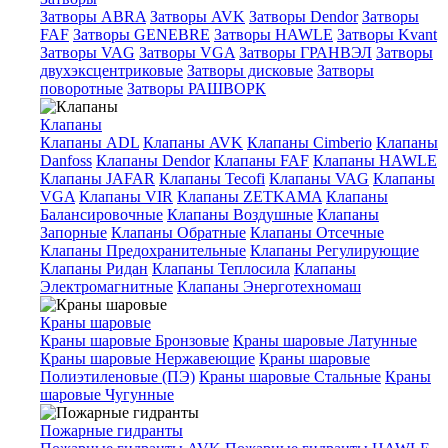
Затворы ABRA
Затворы AVK
Затворы Dendor
Затворы
FAF
Затворы GENEBRE
Затворы HAWLE
Затворы Kvant
Затворы VAG
Затворы VGA
Затворы ГРАНВЭЛ
Затворы
двухэксцентриковые
Затворы дисковые
Затворы
поворотные
Затворы РАШВОРК
Клапаны
Клапаны ADL
Клапаны AVK
Клапаны Cimberio
Клапаны
Danfoss
Клапаны Dendor
Клапаны FAF
Клапаны HAWLE
Клапаны JAFAR
Клапаны Tecofi
Клапаны VAG
Клапаны
VGA
Клапаны VIR
Клапаны ZETKAMA
Клапаны
Балансировочные
Клапаны Воздушные
Клапаны
Запорные
Клапаны Обратные
Клапаны Отсечные
Клапаны Предохранительные
Клапаны Регулирующие
Клапаны Ридан
Клапаны Теплосила
Клапаны
Электромагнитные
Клапаны Энерготехномаш
Краны шаровые
Краны шаровые Бронзовые
Краны шаровые Латунные
Краны шаровые Нержавеющие
Краны шаровые
Полиэтиленовые (ПЭ)
Краны шаровые Стальные
Краны
шаровые Чугунные
Пожарные гидранты