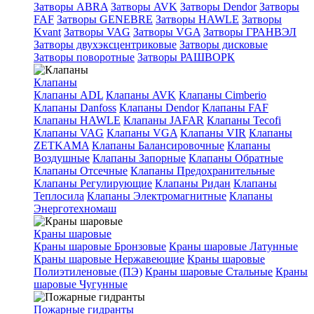
Затворы ABRA
Затворы AVK
Затворы Dendor
Затворы
FAF
Затворы GENEBRE
Затворы HAWLE
Затворы
Kvant
Затворы VAG
Затворы VGA
Затворы ГРАНВЭЛ
Затворы двухэксцентриковые
Затворы дисковые
Затворы поворотные
Затворы РАШВОРК
Клапаны
Клапаны ADL
Клапаны AVK
Клапаны Cimberio
Клапаны Danfoss
Клапаны Dendor
Клапаны FAF
Клапаны HAWLE
Клапаны JAFAR
Клапаны Tecofi
Клапаны VAG
Клапаны VGA
Клапаны VIR
Клапаны
ZETKAMA
Клапаны Балансировочные
Клапаны
Воздушные
Клапаны Запорные
Клапаны Обратные
Клапаны Отсечные
Клапаны Предохранительные
Клапаны Регулирующие
Клапаны Ридан
Клапаны
Теплосила
Клапаны Электромагнитные
Клапаны
Энерготехномаш
Краны шаровые
Краны шаровые Бронзовые
Краны шаровые Латунные
Краны шаровые Нержавеющие
Краны шаровые
Полиэтиленовые (ПЭ)
Краны шаровые Стальные
Краны
шаровые Чугунные
Пожарные гидранты