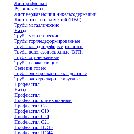
Лист рифленый
Рулонная сталь
Лист нержавеющий никельсодержащий
Лист просечно-вытяжной (ПВЛ)
Трубы металлические
Назад
Трубы металлические
Трубы горячедеформированные
Трубы холоднодеформированные
Трубы водогазопроводные (ВГП)
Трубы оцинкованные
Трубы нержавеющие
Сваи винтовые
Трубы электросварные квадратные
Трубы электросварные круглые
Профнастил
Назад
Профнастил
Профнастил оцинкованный
Профнастил С8
Профнастил С10
Профнастил С20
Профнастил С21
Профнастил НС35
Профнастил НС44