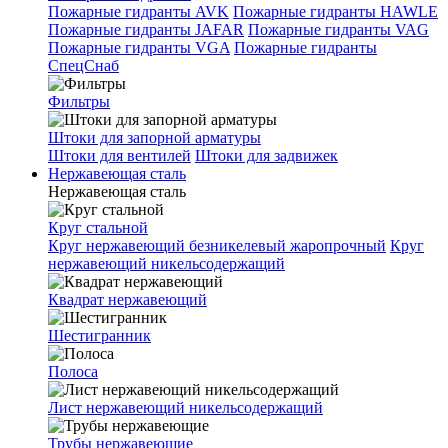
Пожарные гидранты AVK
Пожарные гидранты HAWLE
Пожарные гидранты JAFAR
Пожарные гидранты VAG
Пожарные гидранты VGA
Пожарные гидранты
СпецСнаб
Фильтры
Штоки для запорной арматуры
Штоки для вентилей
Штоки для задвижек
Нержавеющая сталь
Нержавеющая сталь
Круг стальной
Круг нержавеющий безникелевый жаропрочный
Круг
нержавеющий никельсодержащий
Квадрат нержавеющий
Шестигранник
Полоса
Лист нержавеющий никельсодержащий
Трубы нержавеющие