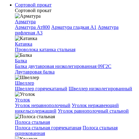
Сортовой прокат
Сортовой прокат
Арматура
Арматура Ат800
Арматура гладкая A1
Арматура
рифленая A3
Катанка
Проволока катанка стальная
Балка
Балка двутавровая низколегированная 09Г2С
Двутавровая балка
Швеллер
Швеллер горячекатаный
Швеллер низколегированный
Уголок
Уголок неравнополочный
Уголок нержавеющий
никельсодержащий
Уголок равнополочный стальной
Полоса стальная
Полоса стальная горячекатаная
Полоса стальная
оцинкованная