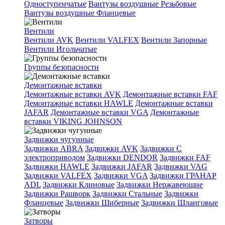
Одноступенчатые
Вантузы воздушные Резьбовые
Вантузы воздушные Фланцевые
Вентили
Вентили AVK
Вентили VALFEX
Вентили Запорные
Вентили Игольчатые
Группы безопасности
Демонтажные вставки
Демонтажные вставки AVK
Демонтажные вставки FAF
Демонтажные вставки HAWLE
Демонтажные вставки
JAFAR
Демонтажные вставки VGA
Демонтажные
вставки VIKING JOHNSON
Задвижки чугунные
Задвижки ABRA
Задвижки AVK
Задвижки C
электроприводом
Задвижки DENDOR
Задвижки FAF
Задвижки HAWLE
Задвижки JAFAR
Задвижки VAG
Задвижки VALFEX
Задвижки VGA
Задвижки ГРАНАР
ADL
Задвижки Клиновые
Задвижки Нержавеющие
Задвижки Рашворк
Задвижки Стальные
Задвижки
Фланцевые
Задвижки Шиберные
Задвижки Шланговые
Затворы