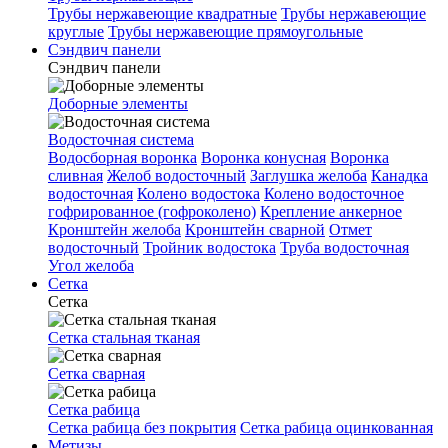
Трубы нержавеющие квадратные
Трубы нержавеющие
круглые
Трубы нержавеющие прямоугольные
Сэндвич панели
Сэндвич панели
Доборные элементы
Водосточная система
Водосборная воронка
Воронка конусная
Воронка
сливная
Желоб водосточный
Заглушка желоба
Канадка
водосточная
Колено водостока
Колено водосточное
гофрированное (гофроколено)
Крепление анкерное
Кронштейн желоба
Кронштейн сварной
Отмет
водосточный
Тройник водостока
Труба водосточная
Угол желоба
Сетка
Сетка
Сетка стальная тканая
Сетка сварная
Сетка рабица
Сетка рабица без покрытия
Сетка рабица оцинкованная
Метизы