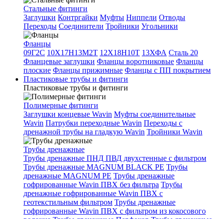
Стальные фитинги
Заглушки
Контргайки
Муфты
Ниппели
Отводы
Переходы
Соединители
Тройники
Угольники
Фланцы
09Г2С
10Х17Н13М2Т
12Х18Н10Т
13ХФА
Сталь 20
Фланцевые заглушки
Фланцы воротниковые
Фланцы
плоские
Фланцы прижимные
Фланцы с ПП покрытием
Пластиковые трубы и фитинги
Пластиковые трубы и фитинги
Полимерные фитинги
Заглушки концевые Wavin
Муфты соединительные
Wavin
Патрубки переходные Wavin
Переходы с
дренажной трубы на гладкую Wavin
Тройники Wavin
Трубы дренажные
Трубы дренажные ПНД ПВД двухстенные с фильтром
Трубы дренажные MAGNUM BLACK PE
Трубы
дренажные MAGNUM PE
Трубы дренажные
гофрированные Wavin ПВХ без фильтра
Трубы
дренажные гофрированные Wavin ПВХ с
геотекстильным фильтром
Трубы дренажные
гофрированные Wavin ПВХ с фильтром из кокосового