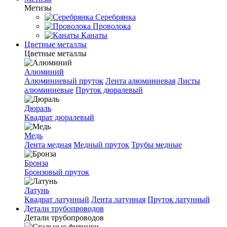
Метизы
Серебрянка
Проволока
Канаты
Цветные металлы
Цветные металлы
Алюминий
Алюминиевый пруток
Лента алюминиевая
Листы
алюминиевые
Пруток дюралевый
Дюраль
Квадрат дюралевый
Медь
Лента медная
Медный пруток
Трубы медные
Бронза
Бронзовый пруток
Латунь
Квадрат латунный
Лента латунная
Пруток латунный
Детали трубопроводов
Детали трубопроводов