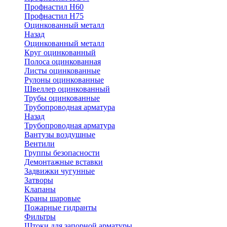
Профнастил Н60
Профнастил Н75
Оцинкованный металл
Назад
Оцинкованный металл
Круг оцинкованный
Полоса оцинкованная
Листы оцинкованные
Рулоны оцинкованные
Швеллер оцинкованный
Трубы оцинкованные
Трубопроводная арматура
Назад
Трубопроводная арматура
Вантузы воздушные
Вентили
Группы безопасности
Демонтажные вставки
Задвижки чугунные
Затворы
Клапаны
Краны шаровые
Пожарные гидранты
Фильтры
Штоки для запорной арматуры