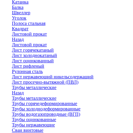
Катанка
Балка
Швеллер
Уголок
Полоса стальная
Квадрат
Листовой прокат
Назад
Листовой прокат
Лист горячекатаный
Лист холоднокатаный
Лист оцинкованный
Лист рифленый
Рулонная сталь
Лист нержавеющий никельсодержащий
Лист просечно-вытяжной (ПВЛ)
Трубы металлические
Назад
Трубы металлические
Трубы горячедеформированные
Трубы холоднодеформированные
Трубы водогазопроводные (ВГП)
Трубы оцинкованные
Трубы нержавеющие
Сваи винтовые