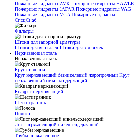
Пожарные гидранты AVK
Пожарные гидранты HAWLE
Пожарные гидранты JAFAR
Пожарные гидранты VAG
Пожарные гидранты VGA
Пожарные гидранты
СпецСнаб
Фильтры
Штоки для запорной арматуры
Штоки для вентилей
Штоки для задвижек
Нержавеющая сталь
Нержавеющая сталь
Круг стальной
Круг нержавеющий безникелевый жаропрочный
Круг
нержавеющий никельсодержащий
Квадрат нержавеющий
Шестигранник
Полоса
Лист нержавеющий никельсодержащий
Трубы нержавеющие