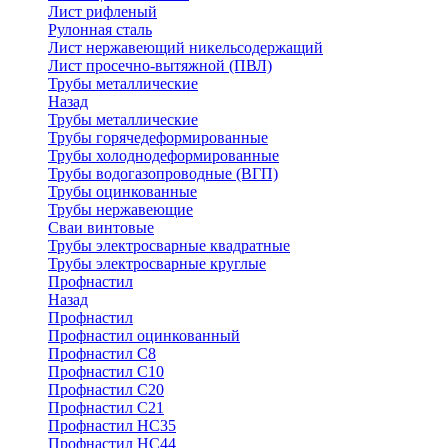
Лист рифленый
Рулонная сталь
Лист нержавеющий никельсодержащий
Лист просечно-вытяжной (ПВЛ)
Трубы металлические
Назад
Трубы металлические
Трубы горячедеформированные
Трубы холоднодеформированные
Трубы водогазопроводные (ВГП)
Трубы оцинкованные
Трубы нержавеющие
Сваи винтовые
Трубы электросварные квадратные
Трубы электросварные круглые
Профнастил
Назад
Профнастил
Профнастил оцинкованный
Профнастил С8
Профнастил С10
Профнастил С20
Профнастил С21
Профнастил НС35
Профнастил НС44