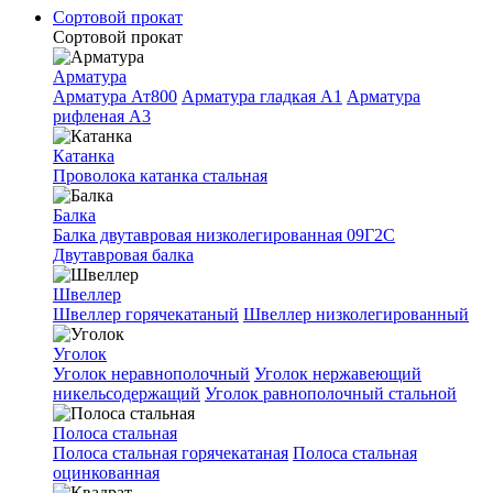
Сортовой прокат
Сортовой прокат
Арматура
Арматура Ат800
Арматура гладкая A1
Арматура
рифленая A3
Катанка
Проволока катанка стальная
Балка
Балка двутавровая низколегированная 09Г2С
Двутавровая балка
Швеллер
Швеллер горячекатаный
Швеллер низколегированный
Уголок
Уголок неравнополочный
Уголок нержавеющий
никельсодержащий
Уголок равнополочный стальной
Полоса стальная
Полоса стальная горячекатаная
Полоса стальная
оцинкованная