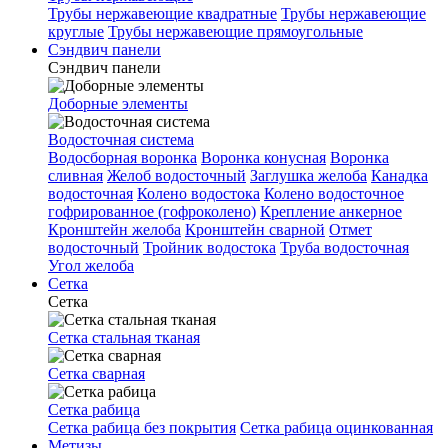
Трубы нержавеющие квадратные
Трубы нержавеющие
круглые
Трубы нержавеющие прямоугольные
Сэндвич панели
Сэндвич панели
Доборные элементы
Водосточная система
Водосборная воронка
Воронка конусная
Воронка
сливная
Желоб водосточный
Заглушка желоба
Канадка
водосточная
Колено водостока
Колено водосточное
гофрированное (гофроколено)
Крепление анкерное
Кронштейн желоба
Кронштейн сварной
Отмет
водосточный
Тройник водостока
Труба водосточная
Угол желоба
Сетка
Сетка
Сетка стальная тканая
Сетка сварная
Сетка рабица
Сетка рабица без покрытия
Сетка рабица оцинкованная
Метизы