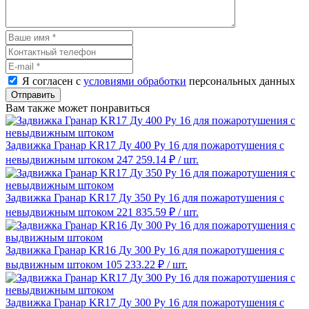
Я согласен с
условиями обработки
персональных данных
Отправить
Вам также может понравиться
Задвижка Гранар KR17 Ду 400 Ру 16 для пожаротушения с
невыдвижным штоком
247 259.14 ₽
/ шт.
Задвижка Гранар KR17 Ду 350 Ру 16 для пожаротушения с
невыдвижным штоком
221 835.59 ₽
/ шт.
Задвижка Гранар KR16 Ду 300 Ру 16 для пожаротушения с
выдвижным штоком
105 233.22 ₽
/ шт.
Задвижка Гранар KR17 Ду 300 Ру 16 для пожаротушения с