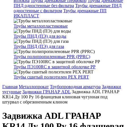
волокна
Трубы дренажные Перфокор
Трубы дренажные
ПНД одностенные без фильтра
Трубы дренажные ПНД
одностенные с фильтром
Трубы дренажные ПП
ИКАПЛАСТ
Трубы металлопластиковые
Трубы ПНД (ПЭ) для воды
Трубы ПНД (ПЭ) для газа
Трубы полипропиленовые PPR (PPRC)
Трубы ПЭ100RC в защитной оболочке PP
Трубы сшитый полиэтилен PEX PERT
Главная
Металлопрокат
Трубопроводная арматура
Задвижки
чугунные
Задвижки ГРАНАР ADL
Задвижка ADL ГРАНАР
KR14 Ду 100 Ру 16 фланцевая клиновая чугунная под
штурвал с обрезиненным клином
Задвижка ADL ГРАНАР
KR14 Ду 100 Ру 16 фланцевая