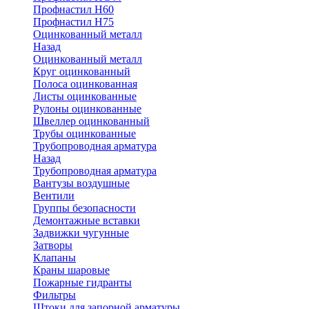
Профнастил Н60
Профнастил Н75
Оцинкованный металл
Назад
Оцинкованный металл
Круг оцинкованный
Полоса оцинкованная
Листы оцинкованные
Рулоны оцинкованные
Швеллер оцинкованный
Трубы оцинкованные
Трубопроводная арматура
Назад
Трубопроводная арматура
Вантузы воздушные
Вентили
Группы безопасности
Демонтажные вставки
Задвижки чугунные
Затворы
Клапаны
Краны шаровые
Пожарные гидранты
Фильтры
Штоки для запорной арматуры