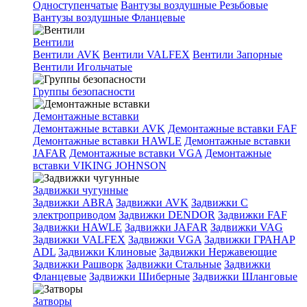
Одноступенчатые
Вантузы воздушные Резьбовые
Вантузы воздушные Фланцевые
Вентили
Вентили AVK
Вентили VALFEX
Вентили Запорные
Вентили Игольчатые
Группы безопасности
Демонтажные вставки
Демонтажные вставки AVK
Демонтажные вставки FAF
Демонтажные вставки HAWLE
Демонтажные вставки
JAFAR
Демонтажные вставки VGA
Демонтажные
вставки VIKING JOHNSON
Задвижки чугунные
Задвижки ABRA
Задвижки AVK
Задвижки C
электроприводом
Задвижки DENDOR
Задвижки FAF
Задвижки HAWLE
Задвижки JAFAR
Задвижки VAG
Задвижки VALFEX
Задвижки VGA
Задвижки ГРАНАР
ADL
Задвижки Клиновые
Задвижки Нержавеющие
Задвижки Рашворк
Задвижки Стальные
Задвижки
Фланцевые
Задвижки Шиберные
Задвижки Шланговые
Затворы