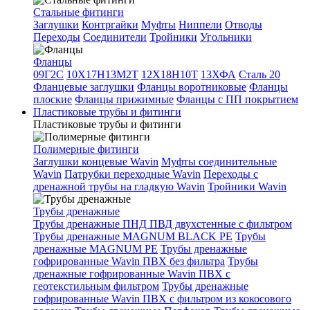
Стальные фитинги
Заглушки
Контргайки
Муфты
Ниппели
Отводы
Переходы
Соединители
Тройники
Угольники
Фланцы
09Г2С
10Х17Н13М2Т
12Х18Н10Т
13ХФА
Сталь 20
Фланцевые заглушки
Фланцы воротниковые
Фланцы
плоские
Фланцы прижимные
Фланцы с ПП покрытием
Пластиковые трубы и фитинги
Пластиковые трубы и фитинги
Полимерные фитинги
Заглушки концевые Wavin
Муфты соединительные
Wavin
Патрубки переходные Wavin
Переходы с
дренажной трубы на гладкую Wavin
Тройники Wavin
Трубы дренажные
Трубы дренажные ПНД ПВД двухстенные с фильтром
Трубы дренажные MAGNUM BLACK PE
Трубы
дренажные MAGNUM PE
Трубы дренажные
гофрированные Wavin ПВХ без фильтра
Трубы
дренажные гофрированные Wavin ПВХ с
геотекстильным фильтром
Трубы дренажные
гофрированные Wavin ПВХ с фильтром из кокосового