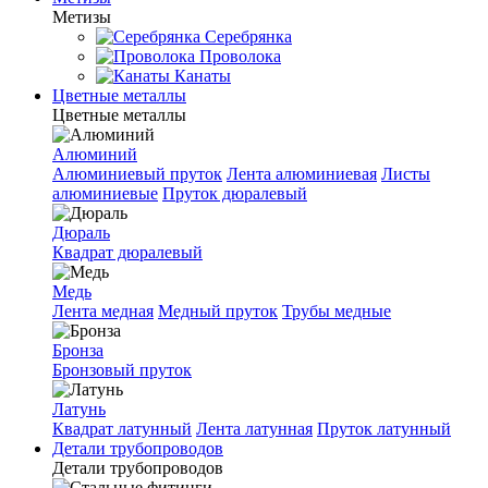
Метизы
Серебрянка
Проволока
Канаты
Цветные металлы
Цветные металлы
Алюминий
Алюминиевый пруток
Лента алюминиевая
Листы
алюминиевые
Пруток дюралевый
Дюраль
Квадрат дюралевый
Медь
Лента медная
Медный пруток
Трубы медные
Бронза
Бронзовый пруток
Латунь
Квадрат латунный
Лента латунная
Пруток латунный
Детали трубопроводов
Детали трубопроводов