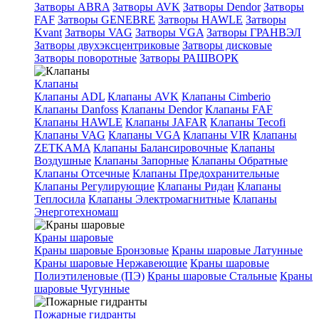
Затворы ABRA
Затворы AVK
Затворы Dendor
Затворы
FAF
Затворы GENEBRE
Затворы HAWLE
Затворы
Kvant
Затворы VAG
Затворы VGA
Затворы ГРАНВЭЛ
Затворы двухэксцентриковые
Затворы дисковые
Затворы поворотные
Затворы РАШВОРК
Клапаны
Клапаны ADL
Клапаны AVK
Клапаны Cimberio
Клапаны Danfoss
Клапаны Dendor
Клапаны FAF
Клапаны HAWLE
Клапаны JAFAR
Клапаны Tecofi
Клапаны VAG
Клапаны VGA
Клапаны VIR
Клапаны
ZETKAMA
Клапаны Балансировочные
Клапаны
Воздушные
Клапаны Запорные
Клапаны Обратные
Клапаны Отсечные
Клапаны Предохранительные
Клапаны Регулирующие
Клапаны Ридан
Клапаны
Теплосила
Клапаны Электромагнитные
Клапаны
Энерготехномаш
Краны шаровые
Краны шаровые Бронзовые
Краны шаровые Латунные
Краны шаровые Нержавеющие
Краны шаровые
Полиэтиленовые (ПЭ)
Краны шаровые Стальные
Краны
шаровые Чугунные
Пожарные гидранты