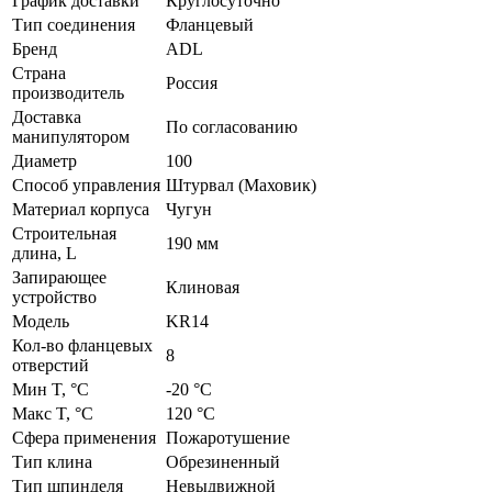
График доставки
Круглосуточно
Тип соединения
Фланцевый
Бренд
ADL
Страна
Россия
производитель
Доставка
По согласованию
манипулятором
Диаметр
100
Способ управления
Штурвал (Маховик)
Материал корпуса
Чугун
Строительная
190 мм
длина, L
Запирающее
Клиновая
устройство
Модель
KR14
Кол-во фланцевых
8
отверстий
Мин T, °C
-20 °C
Макс T, °C
120 °C
Сфера применения
Пожаротушение
Тип клина
Обрезиненный
Тип шпинделя
Невыдвижной