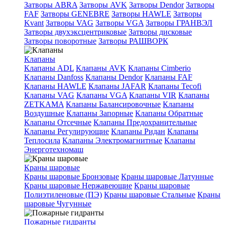
Затворы ABRA
Затворы AVK
Затворы Dendor
Затворы
FAF
Затворы GENEBRE
Затворы HAWLE
Затворы
Kvant
Затворы VAG
Затворы VGA
Затворы ГРАНВЭЛ
Затворы двухэксцентриковые
Затворы дисковые
Затворы поворотные
Затворы РАШВОРК
Клапаны
Клапаны ADL
Клапаны AVK
Клапаны Cimberio
Клапаны Danfoss
Клапаны Dendor
Клапаны FAF
Клапаны HAWLE
Клапаны JAFAR
Клапаны Tecofi
Клапаны VAG
Клапаны VGA
Клапаны VIR
Клапаны
ZETKAMA
Клапаны Балансировочные
Клапаны
Воздушные
Клапаны Запорные
Клапаны Обратные
Клапаны Отсечные
Клапаны Предохранительные
Клапаны Регулирующие
Клапаны Ридан
Клапаны
Теплосила
Клапаны Электромагнитные
Клапаны
Энерготехномаш
Краны шаровые
Краны шаровые Бронзовые
Краны шаровые Латунные
Краны шаровые Нержавеющие
Краны шаровые
Полиэтиленовые (ПЭ)
Краны шаровые Стальные
Краны
шаровые Чугунные
Пожарные гидранты