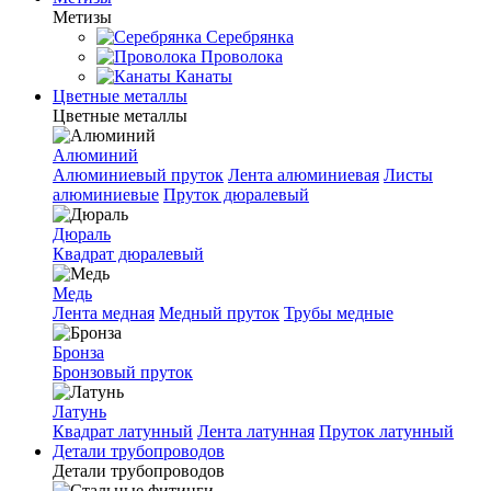
Метизы
Серебрянка
Проволока
Канаты
Цветные металлы
Цветные металлы
Алюминий
Алюминиевый пруток
Лента алюминиевая
Листы
алюминиевые
Пруток дюралевый
Дюраль
Квадрат дюралевый
Медь
Лента медная
Медный пруток
Трубы медные
Бронза
Бронзовый пруток
Латунь
Квадрат латунный
Лента латунная
Пруток латунный
Детали трубопроводов
Детали трубопроводов