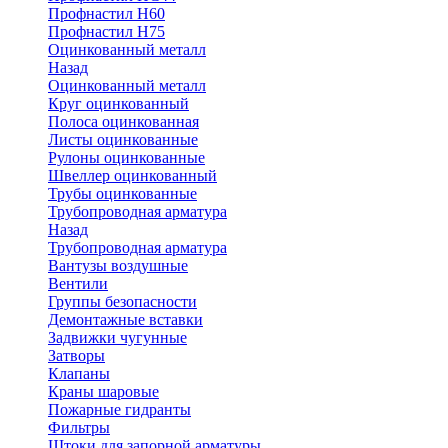
Профнастил Н60
Профнастил Н75
Оцинкованный металл
Назад
Оцинкованный металл
Круг оцинкованный
Полоса оцинкованная
Листы оцинкованные
Рулоны оцинкованные
Швеллер оцинкованный
Трубы оцинкованные
Трубопроводная арматура
Назад
Трубопроводная арматура
Вантузы воздушные
Вентили
Группы безопасности
Демонтажные вставки
Задвижки чугунные
Затворы
Клапаны
Краны шаровые
Пожарные гидранты
Фильтры
Штоки для запорной арматуры