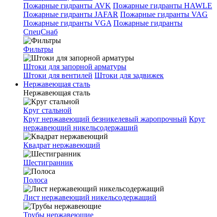
Пожарные гидранты AVK
Пожарные гидранты HAWLE
Пожарные гидранты JAFAR
Пожарные гидранты VAG
Пожарные гидранты VGA
Пожарные гидранты
СпецСнаб
Фильтры
Штоки для запорной арматуры
Штоки для вентилей
Штоки для задвижек
Нержавеющая сталь
Нержавеющая сталь
Круг стальной
Круг нержавеющий безникелевый жаропрочный
Круг
нержавеющий никельсодержащий
Квадрат нержавеющий
Шестигранник
Полоса
Лист нержавеющий никельсодержащий
Трубы нержавеющие