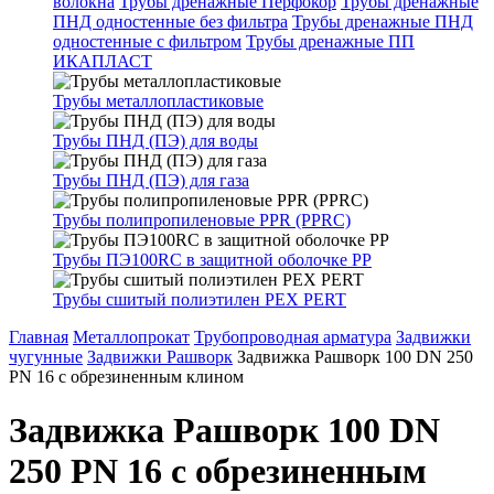
волокна
Трубы дренажные Перфокор
Трубы дренажные
ПНД одностенные без фильтра
Трубы дренажные ПНД
одностенные с фильтром
Трубы дренажные ПП
ИКАПЛАСТ
Трубы металлопластиковые
Трубы ПНД (ПЭ) для воды
Трубы ПНД (ПЭ) для газа
Трубы полипропиленовые PPR (PPRC)
Трубы ПЭ100RC в защитной оболочке PP
Трубы сшитый полиэтилен PEX PERT
Главная
Металлопрокат
Трубопроводная арматура
Задвижки
чугунные
Задвижки Рашворк
Задвижка Рашворк 100 DN 250
PN 16 с обрезиненным клином
Задвижка Рашворк 100 DN
250 PN 16 с обрезиненным