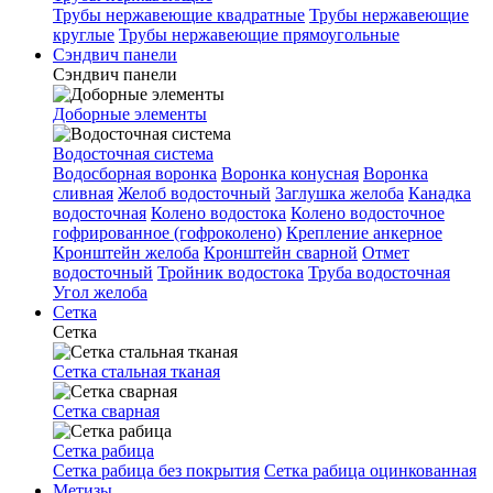
Трубы нержавеющие квадратные
Трубы нержавеющие
круглые
Трубы нержавеющие прямоугольные
Сэндвич панели
Сэндвич панели
Доборные элементы
Водосточная система
Водосборная воронка
Воронка конусная
Воронка
сливная
Желоб водосточный
Заглушка желоба
Канадка
водосточная
Колено водостока
Колено водосточное
гофрированное (гофроколено)
Крепление анкерное
Кронштейн желоба
Кронштейн сварной
Отмет
водосточный
Тройник водостока
Труба водосточная
Угол желоба
Сетка
Сетка
Сетка стальная тканая
Сетка сварная
Сетка рабица
Сетка рабица без покрытия
Сетка рабица оцинкованная
Метизы