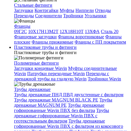
Стальные фитинги
Заглушки
Контргайки
Муфты
Ниппели
Отводы
Переходы
Соединители
Тройники
Угольники
Фланцы
09Г2С
10Х17Н13М2Т
12Х18Н10Т
13ХФА
Сталь 20
Фланцевые заглушки
Фланцы воротниковые
Фланцы
плоские
Фланцы прижимные
Фланцы с ПП покрытием
Пластиковые трубы и фитинги
Пластиковые трубы и фитинги
Полимерные фитинги
Заглушки концевые Wavin
Муфты соединительные
Wavin
Патрубки переходные Wavin
Переходы с
дренажной трубы на гладкую Wavin
Тройники Wavin
Трубы дренажные
Трубы дренажные ПНД ПВД двухстенные с фильтром
Трубы дренажные MAGNUM BLACK PE
Трубы
дренажные MAGNUM PE
Трубы дренажные
гофрированные Wavin ПВХ без фильтра
Трубы
дренажные гофрированные Wavin ПВХ с
геотекстильным фильтром
Трубы дренажные
гофрированные Wavin ПВХ с фильтром из кокосового