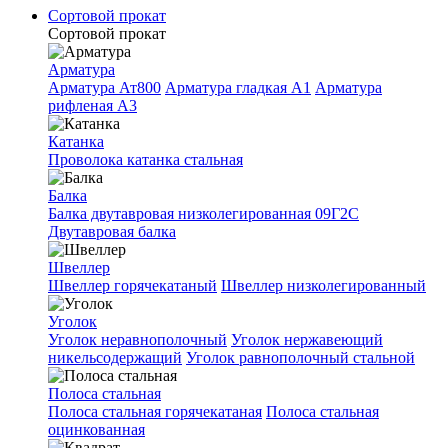
Сортовой прокат
Сортовой прокат
Арматура
Арматура Ат800
Арматура гладкая A1
Арматура
рифленая A3
Катанка
Проволока катанка стальная
Балка
Балка двутавровая низколегированная 09Г2С
Двутавровая балка
Швеллер
Швеллер горячекатаный
Швеллер низколегированный
Уголок
Уголок неравнополочный
Уголок нержавеющий
никельсодержащий
Уголок равнополочный стальной
Полоса стальная
Полоса стальная горячекатаная
Полоса стальная
оцинкованная