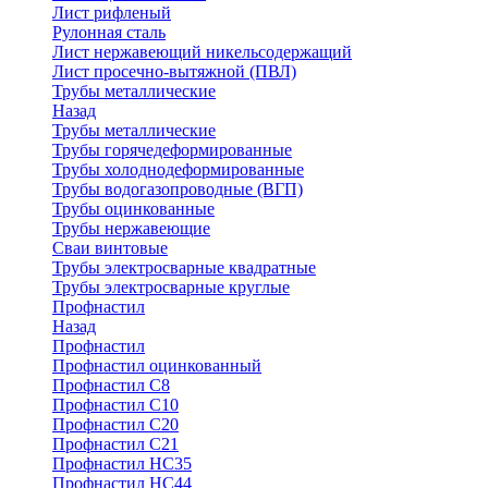
Лист рифленый
Рулонная сталь
Лист нержавеющий никельсодержащий
Лист просечно-вытяжной (ПВЛ)
Трубы металлические
Назад
Трубы металлические
Трубы горячедеформированные
Трубы холоднодеформированные
Трубы водогазопроводные (ВГП)
Трубы оцинкованные
Трубы нержавеющие
Сваи винтовые
Трубы электросварные квадратные
Трубы электросварные круглые
Профнастил
Назад
Профнастил
Профнастил оцинкованный
Профнастил С8
Профнастил С10
Профнастил С20
Профнастил С21
Профнастил НС35
Профнастил НС44