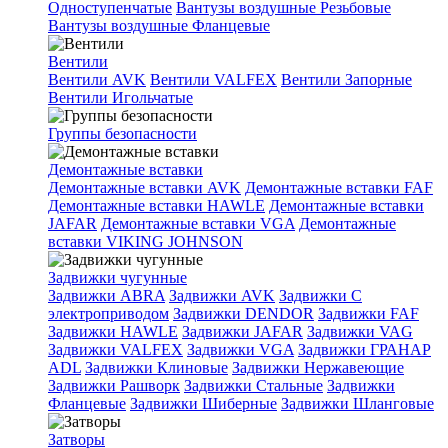
Одноступенчатые
Вантузы воздушные Резьбовые
Вантузы воздушные Фланцевые
Вентили
Вентили AVK
Вентили VALFEX
Вентили Запорные
Вентили Игольчатые
Группы безопасности
Демонтажные вставки
Демонтажные вставки AVK
Демонтажные вставки FAF
Демонтажные вставки HAWLE
Демонтажные вставки
JAFAR
Демонтажные вставки VGA
Демонтажные
вставки VIKING JOHNSON
Задвижки чугунные
Задвижки ABRA
Задвижки AVK
Задвижки C
электроприводом
Задвижки DENDOR
Задвижки FAF
Задвижки HAWLE
Задвижки JAFAR
Задвижки VAG
Задвижки VALFEX
Задвижки VGA
Задвижки ГРАНАР
ADL
Задвижки Клиновые
Задвижки Нержавеющие
Задвижки Рашворк
Задвижки Стальные
Задвижки
Фланцевые
Задвижки Шиберные
Задвижки Шланговые
Затворы