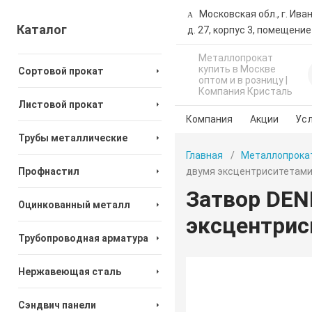
Московская обл., г. Ива
Каталог
д. 27, корпус 3, помещение
Металлопрокат
купить в Москве
Сортовой прокат
оптом и в розницу |
Компания Кристаль
Листовой прокат
Компания
Акции
Усл
Трубы металлические
Главная
Металлопрока
Профнастил
двумя эксцентриситетами
Затвор DEN
Оцинкованный металл
эксцентрис
Трубопроводная арматура
Нержавеющая сталь
Сэндвич панели