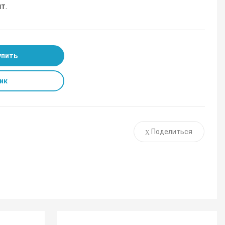
т.
упить
ик
Поделиться