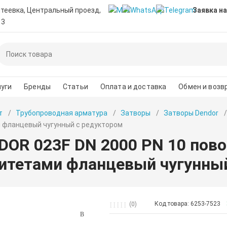
нтеевка, Центральный проезд,
Заявка на
 3
уги
Бренды
Статьи
Оплата и доставка
Обмен и возв
т
Трубопроводная арматура
Затворы
Затворы Dendor
 фланцевый чугунный с редуктором
DOR 023F DN 2000 PN 10 пов
итетами фланцевый чугунны
Код товара: 6253-7523
(0)