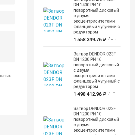
DN 1400 PN 10
поворотный дисковый
c двумя
эксцентриситетами
фланцевый чугунный с
редуктором
1 558 349.76 ₽
/ шт.
Затвор DENDOR 023F
DN 1200 PN 16
поворотный дисковый
c двумя
льных
эксцентриситетами
фланцевый чугунный с
редуктором
1 498 412.96 ₽
/ шт.
Затвор DENDOR 023F
DN 1200 PN 10
поворотный дисковый
c двумя
эксцентриситетами