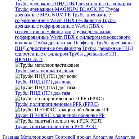
Трубы дренажные ПНД ПВД двухстенные с фильтром
Трубы дренажные MAGNUM BLACK PE
Трубы
дренажные MAGNUM PE
Трубы дренажные
гофрированные Wavin ПВХ без фильтра
Трубы
дренажные гофрированные Wavin ПВХ с
геотекстильным фильтром
Трубы дренажные
гофрированные Wavin ПВХ с фильтром из кокосового
волокна
Трубы дренажные Перфокор
Трубы дренажные
ПНД одностенные без фильтра
Трубы дренажные ПНД
одностенные с фильтром
Трубы дренажные ПП
ИКАПЛАСТ
Трубы металлопластиковые
Трубы ПНД (ПЭ) для воды
Трубы ПНД (ПЭ) для газа
Трубы полипропиленовые PPR (PPRC)
Трубы ПЭ100RC в защитной оболочке PP
Трубы сшитый полиэтилен PEX PERT
Главная
Металлопрокат
Сортовой прокат
Арматура
Арматура