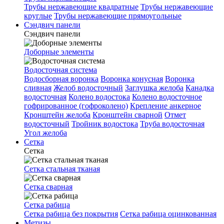
Трубы нержавеющие квадратные
Трубы нержавеющие
круглые
Трубы нержавеющие прямоугольные
Сэндвич панели
Сэндвич панели
Доборные элементы
Водосточная система
Водосборная воронка
Воронка конусная
Воронка
сливная
Желоб водосточный
Заглушка желоба
Канадка
водосточная
Колено водостока
Колено водосточное
гофрированное (гофроколено)
Крепление анкерное
Кронштейн желоба
Кронштейн сварной
Отмет
водосточный
Тройник водостока
Труба водосточная
Угол желоба
Сетка
Сетка
Сетка стальная тканая
Сетка сварная
Сетка рабица
Сетка рабица без покрытия
Сетка рабица оцинкованная
Метизы