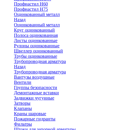
Профнастил Н60
Профнастил Н75
Оцинкованный металл
Назад
Оцинкованный металл
Круг оцинкованный
Полоса оцинкованная
Листы оцинкованные
Рулоны оцинкованные
Швеллер оцинкованный
Трубы оцинкованные
Трубопроводная арматура
Назад
Трубопроводная арматура
Вантузы воздушные
Вентили
Группы безопасности
Демонтажные вставки
Задвижки чугунные
Затворы
Клапаны
Краны шаровые
Пожарные гидранты
Фильтры
Штоки для запорной арматуры