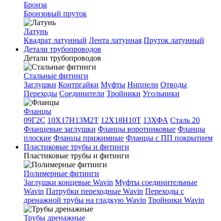
Бронза
Бронзовый пруток
Латунь
Квадрат латунный
Лента латунная
Пруток латунный
Детали трубопроводов
Детали трубопроводов
Стальные фитинги
Заглушки
Контргайки
Муфты
Ниппели
Отводы
Переходы
Соединители
Тройники
Угольники
Фланцы
09Г2С
10Х17Н13М2Т
12Х18Н10Т
13ХФА
Сталь 20
Фланцевые заглушки
Фланцы воротниковые
Фланцы
плоские
Фланцы прижимные
Фланцы с ПП покрытием
Пластиковые трубы и фитинги
Пластиковые трубы и фитинги
Полимерные фитинги
Заглушки концевые Wavin
Муфты соединительные
Wavin
Патрубки переходные Wavin
Переходы с
дренажной трубы на гладкую Wavin
Тройники Wavin
Трубы дренажные