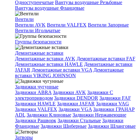
Одноступенчатые
Вантузы воздушные Резьбовые
Вантузы воздушные Фланцевые
Вентили
Вентили AVK
Вентили VALFEX
Вентили Запорные
Вентили Игольчатые
Группы безопасности
Демонтажные вставки
Демонтажные вставки AVK
Демонтажные вставки FAF
Демонтажные вставки HAWLE
Демонтажные вставки
JAFAR
Демонтажные вставки VGA
Демонтажные
вставки VIKING JOHNSON
Задвижки чугунные
Задвижки ABRA
Задвижки AVK
Задвижки C
электроприводом
Задвижки DENDOR
Задвижки FAF
Задвижки HAWLE
Задвижки JAFAR
Задвижки VAG
Задвижки VALFEX
Задвижки VGA
Задвижки ГРАНАР
ADL
Задвижки Клиновые
Задвижки Нержавеющие
Задвижки Рашворк
Задвижки Стальные
Задвижки
Фланцевые
Задвижки Шиберные
Задвижки Шланговые
Затворы