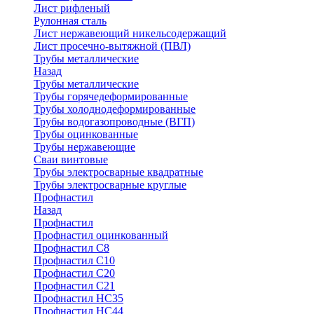
Лист рифленый
Рулонная сталь
Лист нержавеющий никельсодержащий
Лист просечно-вытяжной (ПВЛ)
Трубы металлические
Назад
Трубы металлические
Трубы горячедеформированные
Трубы холоднодеформированные
Трубы водогазопроводные (ВГП)
Трубы оцинкованные
Трубы нержавеющие
Сваи винтовые
Трубы электросварные квадратные
Трубы электросварные круглые
Профнастил
Назад
Профнастил
Профнастил оцинкованный
Профнастил С8
Профнастил С10
Профнастил С20
Профнастил С21
Профнастил НС35
Профнастил НС44