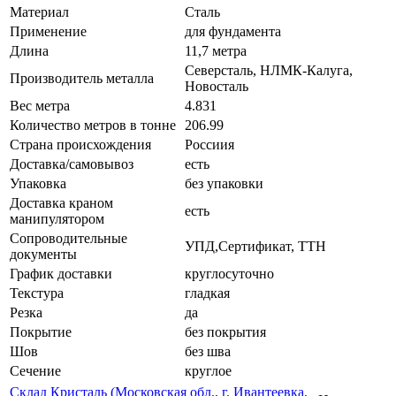
Материал
Сталь
Применение
для фундамента
Длина
11,7 метра
Северсталь, НЛМК-Калуга,
Производитель металла
Новосталь
Вес метра
4.831
Количество метров в тонне
206.99
Страна происхождения
Россиия
Доставка/самовывоз
есть
Упаковка
без упаковки
Доставка краном
есть
манипулятором
Сопроводительные
УПД,Сертификат, ТТН
документы
График доставки
круглосуточно
Текстура
гладкая
Резка
да
Покрытие
без покрытия
Шов
без шва
Сечение
круглое
Склад Кристаль (Московская обл., г. Ивантеевка,