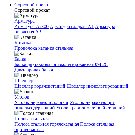
Сортовой прокат
Сортовой прокат
Арматура
Арматура Ат800
Арматура гладкая A1
Арматура
рифленая A3
Катанка
Проволока катанка стальная
Балка
Балка двутавровая низколегированная 09Г2С
Двутавровая балка
Швеллер
Швеллер горячекатаный
Швеллер низколегированный
Уголок
Уголок неравнополочный
Уголок нержавеющий
никельсодержащий
Уголок равнополочный стальной
Полоса стальная
Полоса стальная горячекатаная
Полоса стальная
оцинкованная