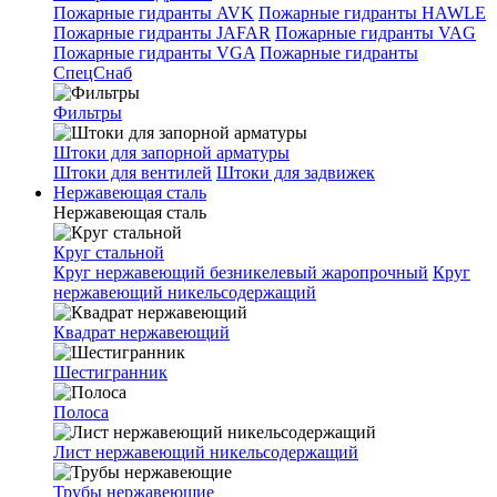
Пожарные гидранты AVK
Пожарные гидранты HAWLE
Пожарные гидранты JAFAR
Пожарные гидранты VAG
Пожарные гидранты VGA
Пожарные гидранты
СпецСнаб
Фильтры
Штоки для запорной арматуры
Штоки для вентилей
Штоки для задвижек
Нержавеющая сталь
Нержавеющая сталь
Круг стальной
Круг нержавеющий безникелевый жаропрочный
Круг
нержавеющий никельсодержащий
Квадрат нержавеющий
Шестигранник
Полоса
Лист нержавеющий никельсодержащий
Трубы нержавеющие