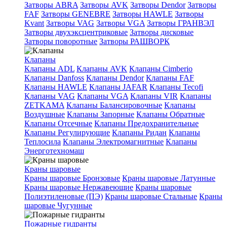
Затворы ABRA
Затворы AVK
Затворы Dendor
Затворы
FAF
Затворы GENEBRE
Затворы HAWLE
Затворы
Kvant
Затворы VAG
Затворы VGA
Затворы ГРАНВЭЛ
Затворы двухэксцентриковые
Затворы дисковые
Затворы поворотные
Затворы РАШВОРК
Клапаны
Клапаны ADL
Клапаны AVK
Клапаны Cimberio
Клапаны Danfoss
Клапаны Dendor
Клапаны FAF
Клапаны HAWLE
Клапаны JAFAR
Клапаны Tecofi
Клапаны VAG
Клапаны VGA
Клапаны VIR
Клапаны
ZETKAMA
Клапаны Балансировочные
Клапаны
Воздушные
Клапаны Запорные
Клапаны Обратные
Клапаны Отсечные
Клапаны Предохранительные
Клапаны Регулирующие
Клапаны Ридан
Клапаны
Теплосила
Клапаны Электромагнитные
Клапаны
Энерготехномаш
Краны шаровые
Краны шаровые Бронзовые
Краны шаровые Латунные
Краны шаровые Нержавеющие
Краны шаровые
Полиэтиленовые (ПЭ)
Краны шаровые Стальные
Краны
шаровые Чугунные
Пожарные гидранты