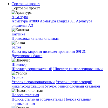
Сортовой прокат
Сортовой прокат
Арматура
Арматура Ат800
Арматура гладкая A1
Арматура
рифленая A3
Катанка
Проволока катанка стальная
Балка
Балка двутавровая низколегированная 09Г2С
Двутавровая балка
Швеллер
Швеллер горячекатаный
Швеллер низколегированный
Уголок
Уголок неравнополочный
Уголок нержавеющий
никельсодержащий
Уголок равнополочный стальной
Полоса стальная
Полоса стальная горячекатаная
Полоса стальная
оцинкованная