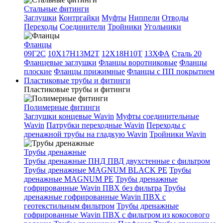
Стальные фитинги
Заглушки
Контргайки
Муфты
Ниппели
Отводы
Переходы
Соединители
Тройники
Угольники
Фланцы
09Г2С
10Х17Н13М2Т
12Х18Н10Т
13ХФА
Сталь 20
Фланцевые заглушки
Фланцы воротниковые
Фланцы
плоские
Фланцы прижимные
Фланцы с ПП покрытием
Пластиковые трубы и фитинги
Пластиковые трубы и фитинги
Полимерные фитинги
Заглушки концевые Wavin
Муфты соединительные
Wavin
Патрубки переходные Wavin
Переходы с
дренажной трубы на гладкую Wavin
Тройники Wavin
Трубы дренажные
Трубы дренажные ПНД ПВД двухстенные с фильтром
Трубы дренажные MAGNUM BLACK PE
Трубы
дренажные MAGNUM PE
Трубы дренажные
гофрированные Wavin ПВХ без фильтра
Трубы
дренажные гофрированные Wavin ПВХ с
геотекстильным фильтром
Трубы дренажные
гофрированные Wavin ПВХ с фильтром из кокосового