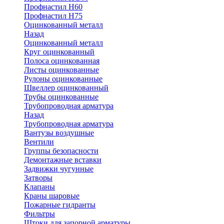
Профнастил Н60
Профнастил Н75
Оцинкованный металл
Назад
Оцинкованный металл
Круг оцинкованный
Полоса оцинкованная
Листы оцинкованные
Рулоны оцинкованные
Швеллер оцинкованный
Трубы оцинкованные
Трубопроводная арматура
Назад
Трубопроводная арматура
Вантузы воздушные
Вентили
Группы безопасности
Демонтажные вставки
Задвижки чугунные
Затворы
Клапаны
Краны шаровые
Пожарные гидранты
Фильтры
Штоки для запорной арматуры