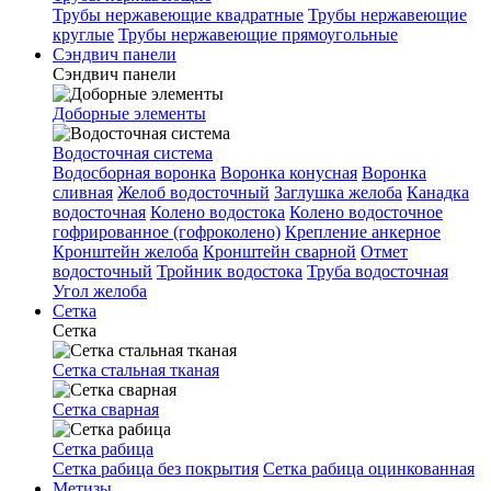
Трубы нержавеющие квадратные
Трубы нержавеющие
круглые
Трубы нержавеющие прямоугольные
Сэндвич панели
Сэндвич панели
Доборные элементы
Водосточная система
Водосборная воронка
Воронка конусная
Воронка
сливная
Желоб водосточный
Заглушка желоба
Канадка
водосточная
Колено водостока
Колено водосточное
гофрированное (гофроколено)
Крепление анкерное
Кронштейн желоба
Кронштейн сварной
Отмет
водосточный
Тройник водостока
Труба водосточная
Угол желоба
Сетка
Сетка
Сетка стальная тканая
Сетка сварная
Сетка рабица
Сетка рабица без покрытия
Сетка рабица оцинкованная
Метизы