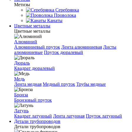
Метизы
Серебрянка
Проволока
Канаты
Цветные металлы
Цветные металлы
Алюминий
Алюминиевый пруток
Лента алюминиевая
Листы
алюминиевые
Пруток дюралевый
Дюраль
Квадрат дюралевый
Медь
Лента медная
Медный пруток
Трубы медные
Бронза
Бронзовый пруток
Латунь
Квадрат латунный
Лента латунная
Пруток латунный
Детали трубопроводов
Детали трубопроводов