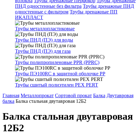
волокна
Трубы дренажные Перфокор
Трубы дренажные
ПНД одностенные без фильтра
Трубы дренажные ПНД
одностенные с фильтром
Трубы дренажные ПП
ИКАПЛАСТ
Трубы металлопластиковые
Трубы ПНД (ПЭ) для воды
Трубы ПНД (ПЭ) для газа
Трубы полипропиленовые PPR (PPRC)
Трубы ПЭ100RC в защитной оболочке PP
Трубы сшитый полиэтилен PEX PERT
Главная
Металлопрокат
Сортовой прокат
Балка
Двутавровая
балка
Балка стальная двутавровая 12Б2
Балка стальная двутавровая
12Б2