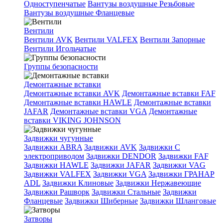
Одноступенчатые
Вантузы воздушные Резьбовые
Вантузы воздушные Фланцевые
Вентили
Вентили AVK
Вентили VALFEX
Вентили Запорные
Вентили Игольчатые
Группы безопасности
Демонтажные вставки
Демонтажные вставки AVK
Демонтажные вставки FAF
Демонтажные вставки HAWLE
Демонтажные вставки
JAFAR
Демонтажные вставки VGA
Демонтажные
вставки VIKING JOHNSON
Задвижки чугунные
Задвижки ABRA
Задвижки AVK
Задвижки C
электроприводом
Задвижки DENDOR
Задвижки FAF
Задвижки HAWLE
Задвижки JAFAR
Задвижки VAG
Задвижки VALFEX
Задвижки VGA
Задвижки ГРАНАР
ADL
Задвижки Клиновые
Задвижки Нержавеющие
Задвижки Рашворк
Задвижки Стальные
Задвижки
Фланцевые
Задвижки Шиберные
Задвижки Шланговые
Затворы