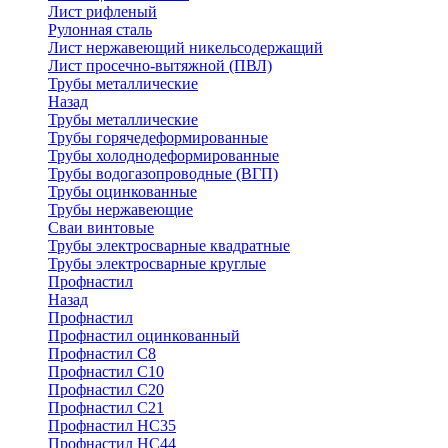
Лист рифленый
Рулонная сталь
Лист нержавеющий никельсодержащий
Лист просечно-вытяжной (ПВЛ)
Трубы металлические
Назад
Трубы металлические
Трубы горячедеформированные
Трубы холоднодеформированные
Трубы водогазопроводные (ВГП)
Трубы оцинкованные
Трубы нержавеющие
Сваи винтовые
Трубы электросварные квадратные
Трубы электросварные круглые
Профнастил
Назад
Профнастил
Профнастил оцинкованный
Профнастил С8
Профнастил С10
Профнастил С20
Профнастил С21
Профнастил НС35
Профнастил НС44