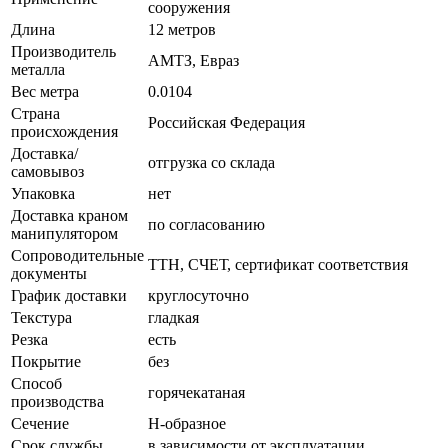
сооружения
Длина
12 метров
Производитель
АМТЗ, Евраз
металла
Вес метра
0.0104
Страна
Российская Федерация
происхождения
Доставка/
отгрузка со склада
самовывоз
Упаковка
нет
Доставка краном
по согласованию
манипулятором
Сопроводительные
ТТН, СЧЕТ, сертификат соответствия
документы
График доставки
круглосуточно
Текстура
гладкая
Резка
есть
Покрытие
без
Способ
горячекатаная
производства
Сечение
Н-образное
Срок службы
в зависимости от эксплуатации