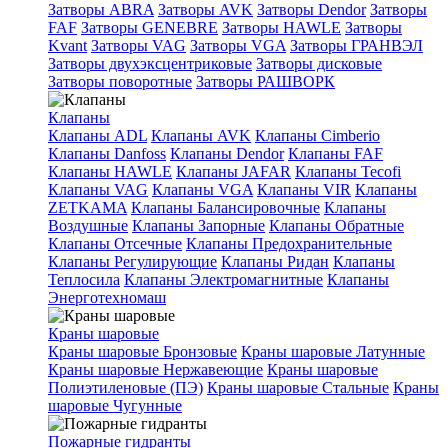
Затворы ABRA
Затворы AVK
Затворы Dendor
Затворы
FAF
Затворы GENEBRE
Затворы HAWLE
Затворы
Kvant
Затворы VAG
Затворы VGA
Затворы ГРАНВЭЛ
Затворы двухэксцентриковые
Затворы дисковые
Затворы поворотные
Затворы РАШВОРК
Клапаны
Клапаны ADL
Клапаны AVK
Клапаны Cimberio
Клапаны Danfoss
Клапаны Dendor
Клапаны FAF
Клапаны HAWLE
Клапаны JAFAR
Клапаны Tecofi
Клапаны VAG
Клапаны VGA
Клапаны VIR
Клапаны
ZETKAMA
Клапаны Балансировочные
Клапаны
Воздушные
Клапаны Запорные
Клапаны Обратные
Клапаны Отсечные
Клапаны Предохранительные
Клапаны Регулирующие
Клапаны Ридан
Клапаны
Теплосила
Клапаны Электромагнитные
Клапаны
Энерготехномаш
Краны шаровые
Краны шаровые Бронзовые
Краны шаровые Латунные
Краны шаровые Нержавеющие
Краны шаровые
Полиэтиленовые (ПЭ)
Краны шаровые Стальные
Краны
шаровые Чугунные
Пожарные гидранты