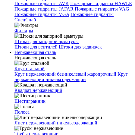
Пожарные гидранты AVK
Пожарные гидранты HAWLE
Пожарные гидранты JAFAR
Пожарные гидранты VAG
Пожарные гидранты VGA
Пожарные гидранты
СпецСнаб
Фильтры
Штоки для запорной арматуры
Штоки для вентилей
Штоки для задвижек
Нержавеющая сталь
Нержавеющая сталь
Круг стальной
Круг нержавеющий безникелевый жаропрочный
Круг
нержавеющий никельсодержащий
Квадрат нержавеющий
Шестигранник
Полоса
Лист нержавеющий никельсодержащий
Трубы нержавеющие