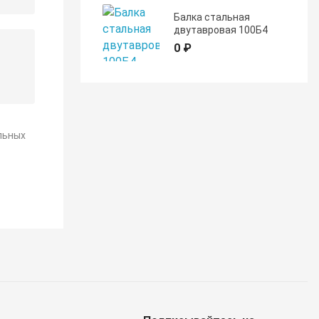
Балка стальная
двутавровая 100Б4
0 ₽
льных