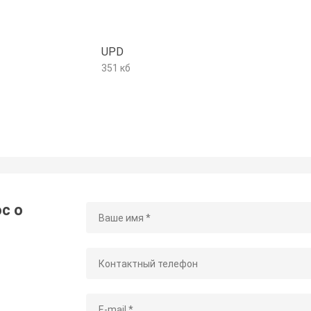
UPD
351 кб
с о