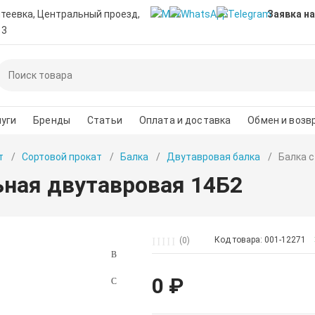
нтеевка, Центральный проезд,
Заявка на
 3
уги
Бренды
Статьи
Оплата и доставка
Обмен и возв
т
Сортовой прокат
Балка
Двутавровая балка
Балка 
ьная двутавровая 14Б2
Код товара: 001-12271
(0)
0 ₽