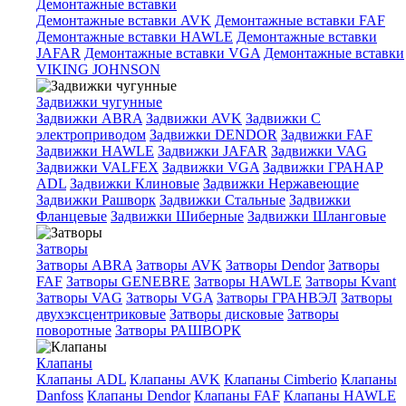
Демонтажные вставки
Демонтажные вставки AVK
Демонтажные вставки FAF
Демонтажные вставки HAWLE
Демонтажные вставки
JAFAR
Демонтажные вставки VGA
Демонтажные вставки
VIKING JOHNSON
Задвижки чугунные
Задвижки ABRA
Задвижки AVK
Задвижки C
электроприводом
Задвижки DENDOR
Задвижки FAF
Задвижки HAWLE
Задвижки JAFAR
Задвижки VAG
Задвижки VALFEX
Задвижки VGA
Задвижки ГРАНАР
ADL
Задвижки Клиновые
Задвижки Нержавеющие
Задвижки Рашворк
Задвижки Стальные
Задвижки
Фланцевые
Задвижки Шиберные
Задвижки Шланговые
Затворы
Затворы ABRA
Затворы AVK
Затворы Dendor
Затворы
FAF
Затворы GENEBRE
Затворы HAWLE
Затворы Kvant
Затворы VAG
Затворы VGA
Затворы ГРАНВЭЛ
Затворы
двухэксцентриковые
Затворы дисковые
Затворы
поворотные
Затворы РАШВОРК
Клапаны
Клапаны ADL
Клапаны AVK
Клапаны Cimberio
Клапаны
Danfoss
Клапаны Dendor
Клапаны FAF
Клапаны HAWLE