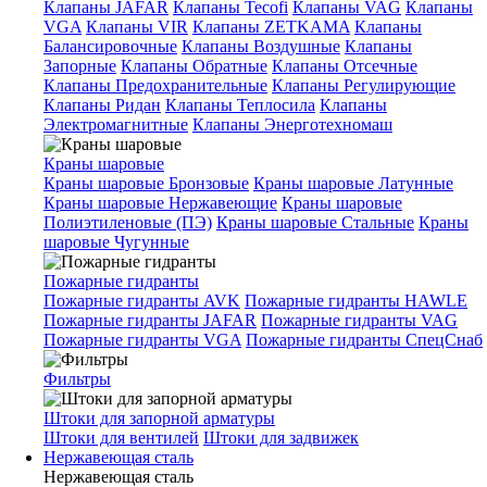
Клапаны JAFAR
Клапаны Tecofi
Клапаны VAG
Клапаны
VGA
Клапаны VIR
Клапаны ZETKAMA
Клапаны
Балансировочные
Клапаны Воздушные
Клапаны
Запорные
Клапаны Обратные
Клапаны Отсечные
Клапаны Предохранительные
Клапаны Регулирующие
Клапаны Ридан
Клапаны Теплосила
Клапаны
Электромагнитные
Клапаны Энерготехномаш
Краны шаровые
Краны шаровые Бронзовые
Краны шаровые Латунные
Краны шаровые Нержавеющие
Краны шаровые
Полиэтиленовые (ПЭ)
Краны шаровые Стальные
Краны
шаровые Чугунные
Пожарные гидранты
Пожарные гидранты AVK
Пожарные гидранты HAWLE
Пожарные гидранты JAFAR
Пожарные гидранты VAG
Пожарные гидранты VGA
Пожарные гидранты СпецСнаб
Фильтры
Штоки для запорной арматуры
Штоки для вентилей
Штоки для задвижек
Нержавеющая сталь
Нержавеющая сталь