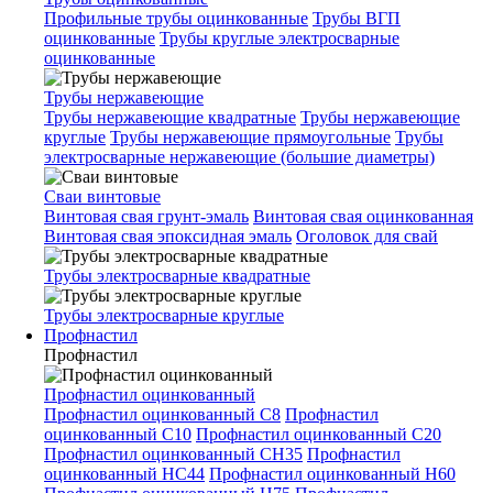
Профильные трубы оцинкованные
Трубы ВГП
оцинкованные
Трубы круглые электросварные
оцинкованные
Трубы нержавеющие
Трубы нержавеющие квадратные
Трубы нержавеющие
круглые
Трубы нержавеющие прямоугольные
Трубы
электросварные нержавеющие (большие диаметры)
Сваи винтовые
Винтовая свая грунт-эмаль
Винтовая свая оцинкованная
Винтовая свая эпоксидная эмаль
Оголовок для свай
Трубы электросварные квадратные
Трубы электросварные круглые
Профнастил
Профнастил
Профнастил оцинкованный
Профнастил оцинкованный С8
Профнастил
оцинкованный С10
Профнастил оцинкованный С20
Профнастил оцинкованный СН35
Профнастил
оцинкованный НС44
Профнастил оцинкованный Н60