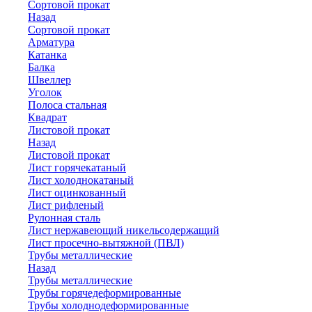
Сортовой прокат
Назад
Сортовой прокат
Арматура
Катанка
Балка
Швеллер
Уголок
Полоса стальная
Квадрат
Листовой прокат
Назад
Листовой прокат
Лист горячекатаный
Лист холоднокатаный
Лист оцинкованный
Лист рифленый
Рулонная сталь
Лист нержавеющий никельсодержащий
Лист просечно-вытяжной (ПВЛ)
Трубы металлические
Назад
Трубы металлические
Трубы горячедеформированные
Трубы холоднодеформированные