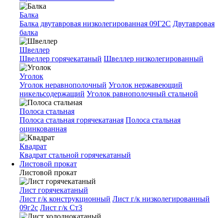
Балка
Балка двутавровая низколегированная 09Г2С
Двутавровая
балка
Швеллер
Швеллер горячекатаный
Швеллер низколегированный
Уголок
Уголок неравнополочный
Уголок нержавеющий
никельсодержащий
Уголок равнополочный стальной
Полоса стальная
Полоса стальная горячекатаная
Полоса стальная
оцинкованная
Квадрат
Квадрат стальной горячекатаный
Листовой прокат
Листовой прокат
Лист горячекатаный
Лист г/к конструкционный
Лист г/к низколегированный
09г2с
Лист г/к Ст3