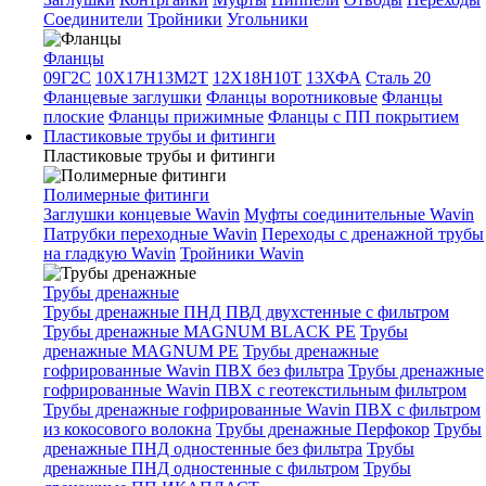
Соединители
Тройники
Угольники
Фланцы
09Г2С
10Х17Н13М2Т
12Х18Н10Т
13ХФА
Сталь 20
Фланцевые заглушки
Фланцы воротниковые
Фланцы
плоские
Фланцы прижимные
Фланцы с ПП покрытием
Пластиковые трубы и фитинги
Пластиковые трубы и фитинги
Полимерные фитинги
Заглушки концевые Wavin
Муфты соединительные Wavin
Патрубки переходные Wavin
Переходы с дренажной трубы
на гладкую Wavin
Тройники Wavin
Трубы дренажные
Трубы дренажные ПНД ПВД двухстенные с фильтром
Трубы дренажные MAGNUM BLACK PE
Трубы
дренажные MAGNUM PE
Трубы дренажные
гофрированные Wavin ПВХ без фильтра
Трубы дренажные
гофрированные Wavin ПВХ с геотекстильным фильтром
Трубы дренажные гофрированные Wavin ПВХ с фильтром
из кокосового волокна
Трубы дренажные Перфокор
Трубы
дренажные ПНД одностенные без фильтра
Трубы
дренажные ПНД одностенные с фильтром
Трубы