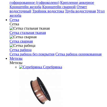
гофрированное (гофроколено)
Крепление анкерное
Кронштейн желоба
Кронштейн сварной
Отмет
водосточный
Тройник водостока
Труба водосточная
Угол
желоба
Сетка
Сетка
Сетка стальная тканая
Сетка сварная
Сетка рабица
Сетка рабица без покрытия
Сетка рабица оцинкованная
Метизы
Метизы
Серебрянка