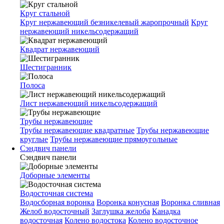
Круг стальной
Круг нержавеющий безникелевый жаропрочный
Круг
нержавеющий никельсодержащий
Квадрат нержавеющий
Шестигранник
Полоса
Лист нержавеющий никельсодержащий
Трубы нержавеющие
Трубы нержавеющие квадратные
Трубы нержавеющие
круглые
Трубы нержавеющие прямоугольные
Сэндвич панели
Сэндвич панели
Доборные элементы
Водосточная система
Водосборная воронка
Воронка конусная
Воронка сливная
Желоб водосточный
Заглушка желоба
Канадка
водосточная
Колено водостока
Колено водосточное