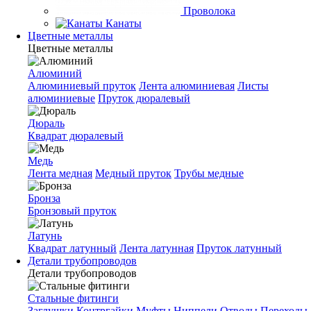
Проволока
Канаты
Цветные металлы
Цветные металлы
Алюминий
Алюминиевый пруток
Лента алюминиевая
Листы
алюминиевые
Пруток дюралевый
Дюраль
Квадрат дюралевый
Медь
Лента медная
Медный пруток
Трубы медные
Бронза
Бронзовый пруток
Латунь
Квадрат латунный
Лента латунная
Пруток латунный
Детали трубопроводов
Детали трубопроводов
Стальные фитинги
Заглушки
Контргайки
Муфты
Ниппели
Отводы
Переходы