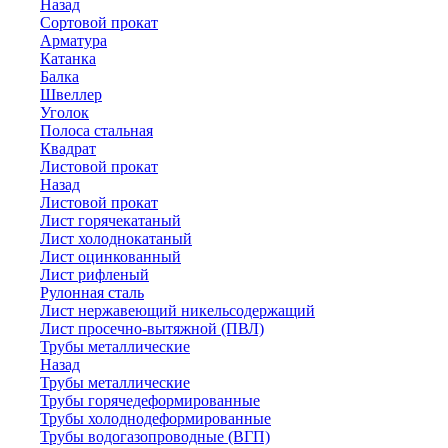
Назад
Сортовой прокат
Арматура
Катанка
Балка
Швеллер
Уголок
Полоса стальная
Квадрат
Листовой прокат
Назад
Листовой прокат
Лист горячекатаный
Лист холоднокатаный
Лист оцинкованный
Лист рифленый
Рулонная сталь
Лист нержавеющий никельсодержащий
Лист просечно-вытяжной (ПВЛ)
Трубы металлические
Назад
Трубы металлические
Трубы горячедеформированные
Трубы холоднодеформированные
Трубы водогазопроводные (ВГП)