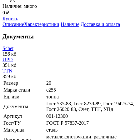
Наличие: много
0 ₽
Купить
Описание
Характеристики
Наличие
Доставка и оплата
Документы
Schet
156 кб
UPD
351 кб
TTN
359 кб
Размер
20
Марка стали
с255
Ед. изм.
тонна
Гост 535-88, Гост 8239-89, Гост 19425-74,
Документы
Гост 26020-83, Счет, ТТН, УПд
Артикул
001-12300
Гост/ТУ
ГОСТ Р 57837-2017
Материал
сталь
металлоконструкции, различные
Применение