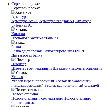
Сортовой прокат
Сортовой прокат
Арматура
Арматура Ат800
Арматура гладкая A1
Арматура
рифленая A3
Катанка
Проволока катанка стальная
Балка
Балка двутавровая низколегированная 09Г2С
Двутавровая балка
Швеллер
Швеллер горячекатаный
Швеллер низколегированный
Уголок
Уголок неравнополочный
Уголок нержавеющий
никельсодержащий
Уголок равнополочный стальной
Полоса стальная
Полоса стальная горячекатаная
Полоса стальная
оцинкованная