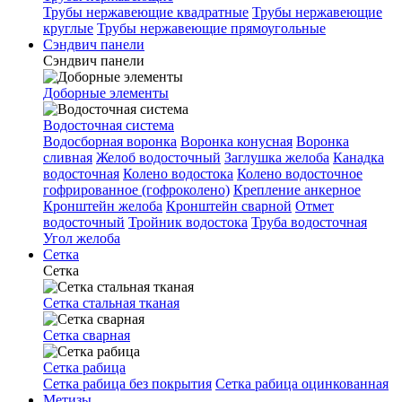
Трубы нержавеющие квадратные
Трубы нержавеющие
круглые
Трубы нержавеющие прямоугольные
Сэндвич панели
Сэндвич панели
Доборные элементы
Водосточная система
Водосборная воронка
Воронка конусная
Воронка
сливная
Желоб водосточный
Заглушка желоба
Канадка
водосточная
Колено водостока
Колено водосточное
гофрированное (гофроколено)
Крепление анкерное
Кронштейн желоба
Кронштейн сварной
Отмет
водосточный
Тройник водостока
Труба водосточная
Угол желоба
Сетка
Сетка
Сетка стальная тканая
Сетка сварная
Сетка рабица
Сетка рабица без покрытия
Сетка рабица оцинкованная
Метизы