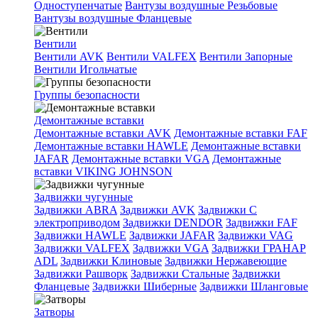
Одноступенчатые
Вантузы воздушные Резьбовые
Вантузы воздушные Фланцевые
Вентили
Вентили AVK
Вентили VALFEX
Вентили Запорные
Вентили Игольчатые
Группы безопасности
Демонтажные вставки
Демонтажные вставки AVK
Демонтажные вставки FAF
Демонтажные вставки HAWLE
Демонтажные вставки
JAFAR
Демонтажные вставки VGA
Демонтажные
вставки VIKING JOHNSON
Задвижки чугунные
Задвижки ABRA
Задвижки AVK
Задвижки C
электроприводом
Задвижки DENDOR
Задвижки FAF
Задвижки HAWLE
Задвижки JAFAR
Задвижки VAG
Задвижки VALFEX
Задвижки VGA
Задвижки ГРАНАР
ADL
Задвижки Клиновые
Задвижки Нержавеющие
Задвижки Рашворк
Задвижки Стальные
Задвижки
Фланцевые
Задвижки Шиберные
Задвижки Шланговые
Затворы