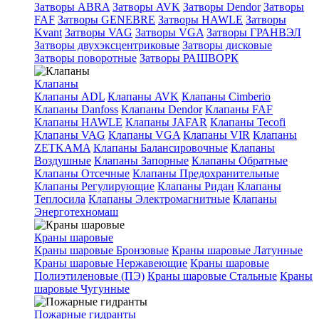
Затворы ABRA
Затворы AVK
Затворы Dendor
Затворы
FAF
Затворы GENEBRE
Затворы HAWLE
Затворы
Kvant
Затворы VAG
Затворы VGA
Затворы ГРАНВЭЛ
Затворы двухэксцентриковые
Затворы дисковые
Затворы поворотные
Затворы РАШВОРК
Клапаны
Клапаны ADL
Клапаны AVK
Клапаны Cimberio
Клапаны Danfoss
Клапаны Dendor
Клапаны FAF
Клапаны HAWLE
Клапаны JAFAR
Клапаны Tecofi
Клапаны VAG
Клапаны VGA
Клапаны VIR
Клапаны
ZETKAMA
Клапаны Балансировочные
Клапаны
Воздушные
Клапаны Запорные
Клапаны Обратные
Клапаны Отсечные
Клапаны Предохранительные
Клапаны Регулирующие
Клапаны Ридан
Клапаны
Теплосила
Клапаны Электромагнитные
Клапаны
Энерготехномаш
Краны шаровые
Краны шаровые Бронзовые
Краны шаровые Латунные
Краны шаровые Нержавеющие
Краны шаровые
Полиэтиленовые (ПЭ)
Краны шаровые Стальные
Краны
шаровые Чугунные
Пожарные гидранты