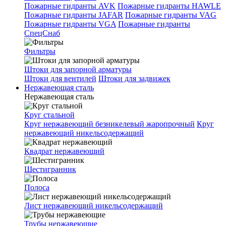
Пожарные гидранты AVK
Пожарные гидранты HAWLE
Пожарные гидранты JAFAR
Пожарные гидранты VAG
Пожарные гидранты VGA
Пожарные гидранты
СпецСнаб
Фильтры
Штоки для запорной арматуры
Штоки для вентилей
Штоки для задвижек
Нержавеющая сталь
Нержавеющая сталь
Круг стальной
Круг нержавеющий безникелевый жаропрочный
Круг
нержавеющий никельсодержащий
Квадрат нержавеющий
Шестигранник
Полоса
Лист нержавеющий никельсодержащий
Трубы нержавеющие