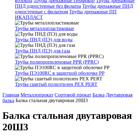
волокна
Трубы дренажные Перфокор
Трубы дренажные
ПНД одностенные без фильтра
Трубы дренажные ПНД
одностенные с фильтром
Трубы дренажные ПП
ИКАПЛАСТ
Трубы металлопластиковые
Трубы ПНД (ПЭ) для воды
Трубы ПНД (ПЭ) для газа
Трубы полипропиленовые PPR (PPRC)
Трубы ПЭ100RC в защитной оболочке PP
Трубы сшитый полиэтилен PEX PERT
Главная
Металлопрокат
Сортовой прокат
Балка
Двутавровая
балка
Балка стальная двутавровая 20Ш3
Балка стальная двутавровая
20Ш3