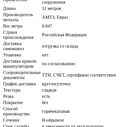
сооружения
Длина
12 метров
Производитель
АМТЗ, Евраз
металла
Вес метра
0.047
Страна
Российская Федерация
происхождения
Доставка/
отгрузка со склада
самовывоз
Упаковка
нет
Доставка краном
по согласованию
манипулятором
Сопроводительные
ТТН, СЧЕТ, сертификат соответствия
документы
График доставки
круглосуточно
Текстура
гладкая
Резка
есть
Покрытие
без
Способ
горячекатаная
производства
Сечение
Н-образное
Срок службы
в зависимости от эксплуатации