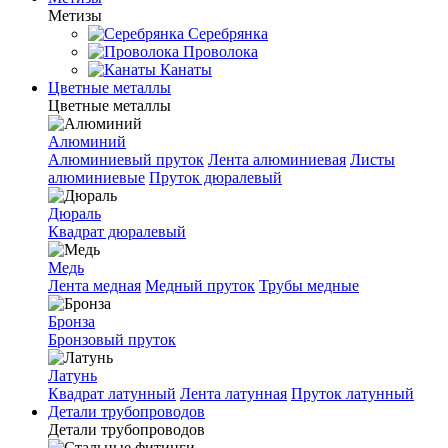
Метизы
Серебрянка
Проволока
Канаты
Цветные металлы
Цветные металлы
Алюминий
Алюминиевый пруток
Лента алюминиевая
Листы
алюминиевые
Пруток дюралевый
Дюраль
Квадрат дюралевый
Медь
Лента медная
Медный пруток
Трубы медные
Бронза
Бронзовый пруток
Латунь
Квадрат латунный
Лента латунная
Пруток латунный
Детали трубопроводов
Детали трубопроводов