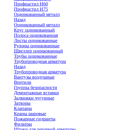
Профнастил Н60
Профнастил Н75
Оцинкованный металл
Назад
Оцинкованный металл
Круг оцинкованный
Полоса оцинкованная
Листы оцинкованные
Рулоны оцинкованные
Швеллер оцинкованный
Трубы оцинкованные
Трубопроводная арматура
Назад
Трубопроводная арматура
Вантузы воздушные
Вентили
Группы безопасности
Демонтажные вставки
Задвижки чугунные
Затворы
Клапаны
Краны шаровые
Пожарные гидранты
Фильтры
Штоки для запорной арматуры