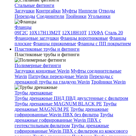
Стальные фитинги
Заглушки
Контргайки
Муфты
Ниппели
Отводы
Переходы
Соединители
Тройники
Угольники
Фланцы
09Г2С
10Х17Н13М2Т
12Х18Н10Т
13ХФА
Сталь 20
Фланцевые заглушки
Фланцы воротниковые
Фланцы
плоские
Фланцы прижимные
Фланцы с ПП покрытием
Пластиковые трубы и фитинги
Пластиковые трубы и фитинги
Полимерные фитинги
Заглушки концевые Wavin
Муфты соединительные
Wavin
Патрубки переходные Wavin
Переходы с
дренажной трубы на гладкую Wavin
Тройники Wavin
Трубы дренажные
Трубы дренажные ПНД ПВД двухстенные с фильтром
Трубы дренажные MAGNUM BLACK PE
Трубы
дренажные MAGNUM PE
Трубы дренажные
гофрированные Wavin ПВХ без фильтра
Трубы
дренажные гофрированные Wavin ПВХ с
геотекстильным фильтром
Трубы дренажные
гофрированные Wavin ПВХ с фильтром из кокосового