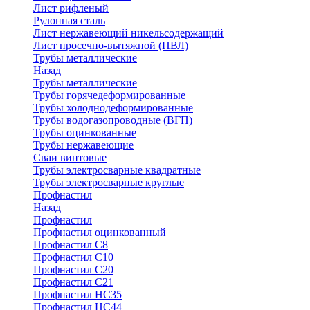
Лист рифленый
Рулонная сталь
Лист нержавеющий никельсодержащий
Лист просечно-вытяжной (ПВЛ)
Трубы металлические
Назад
Трубы металлические
Трубы горячедеформированные
Трубы холоднодеформированные
Трубы водогазопроводные (ВГП)
Трубы оцинкованные
Трубы нержавеющие
Сваи винтовые
Трубы электросварные квадратные
Трубы электросварные круглые
Профнастил
Назад
Профнастил
Профнастил оцинкованный
Профнастил С8
Профнастил С10
Профнастил С20
Профнастил С21
Профнастил НС35
Профнастил НС44