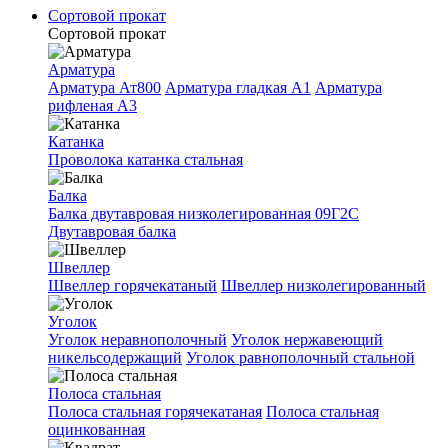
Сортовой прокат
Сортовой прокат
Арматура
Арматура Ат800
Арматура гладкая A1
Арматура
рифленая A3
Катанка
Проволока катанка стальная
Балка
Балка двутавровая низколегированная 09Г2С
Двутавровая балка
Швеллер
Швеллер горячекатаный
Швеллер низколегированный
Уголок
Уголок неравнополочный
Уголок нержавеющий
никельсодержащий
Уголок равнополочный стальной
Полоса стальная
Полоса стальная горячекатаная
Полоса стальная
оцинкованная