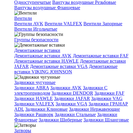
Одноступенчатые
Вантузы воздушные Резьбовые
Вантузы воздушные Фланцевые
Вентили
Вентили AVK
Вентили VALFEX
Вентили Запорные
Вентили Игольчатые
Группы безопасности
Демонтажные вставки
Демонтажные вставки AVK
Демонтажные вставки FAF
Демонтажные вставки HAWLE
Демонтажные вставки
JAFAR
Демонтажные вставки VGA
Демонтажные
вставки VIKING JOHNSON
Задвижки чугунные
Задвижки ABRA
Задвижки AVK
Задвижки C
электроприводом
Задвижки DENDOR
Задвижки FAF
Задвижки HAWLE
Задвижки JAFAR
Задвижки VAG
Задвижки VALFEX
Задвижки VGA
Задвижки ГРАНАР
ADL
Задвижки Клиновые
Задвижки Нержавеющие
Задвижки Рашворк
Задвижки Стальные
Задвижки
Фланцевые
Задвижки Шиберные
Задвижки Шланговые
Затворы