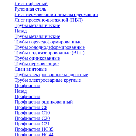
Лист рифленый
Рулонная сталь
Лист нержавеющий никельсодержащий
Лист просечно-вытяжной (ПВЛ)
Трубы металлические
Назад
Трубы металлические
Трубы горячедеформированные
Трубы холоднодеформированные
Трубы водогазопроводные (ВГП)
Трубы оцинкованные
Трубы нержавеющие
Сваи винтовые
Трубы электросварные квадратные
Трубы электросварные круглые
Профнастил
Назад
Профнастил
Профнастил оцинкованный
Профнастил С8
Профнастил С10
Профнастил С20
Профнастил С21
Профнастил НС35
Профнастил НС44