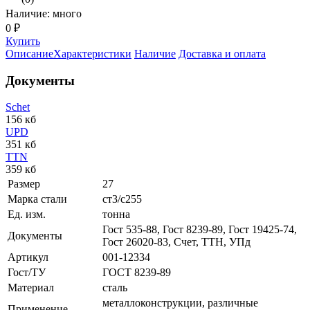
Наличие: много
0 ₽
Купить
Описание
Характеристики
Наличие
Доставка и оплата
Документы
Schet
156 кб
UPD
351 кб
TTN
359 кб
Размер
27
Марка стали
ст3/с255
Ед. изм.
тонна
Гост 535-88, Гост 8239-89, Гост 19425-74,
Документы
Гост 26020-83, Счет, ТТН, УПд
Артикул
001-12334
Гост/ТУ
ГОСТ 8239-89
Материал
сталь
металлоконструкции, различные
Применение