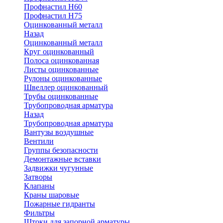
Профнастил Н60
Профнастил Н75
Оцинкованный металл
Назад
Оцинкованный металл
Круг оцинкованный
Полоса оцинкованная
Листы оцинкованные
Рулоны оцинкованные
Швеллер оцинкованный
Трубы оцинкованные
Трубопроводная арматура
Назад
Трубопроводная арматура
Вантузы воздушные
Вентили
Группы безопасности
Демонтажные вставки
Задвижки чугунные
Затворы
Клапаны
Краны шаровые
Пожарные гидранты
Фильтры
Штоки для запорной арматуры