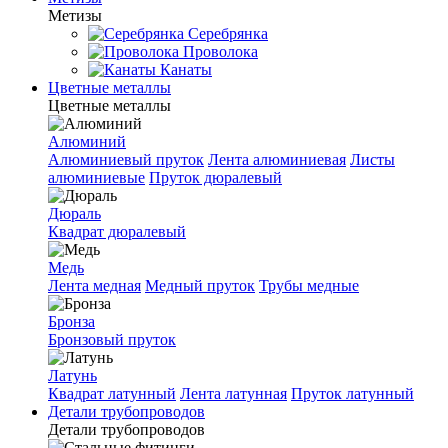
Метизы
Серебрянка
Проволока
Канаты
Цветные металлы
Цветные металлы
Алюминий
Алюминиевый пруток
Лента алюминиевая
Листы
алюминиевые
Пруток дюралевый
Дюраль
Квадрат дюралевый
Медь
Лента медная
Медный пруток
Трубы медные
Бронза
Бронзовый пруток
Латунь
Квадрат латунный
Лента латунная
Пруток латунный
Детали трубопроводов
Детали трубопроводов