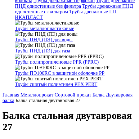
волокна
Трубы дренажные Перфокор
Трубы дренажные
ПНД одностенные без фильтра
Трубы дренажные ПНД
одностенные с фильтром
Трубы дренажные ПП
ИКАПЛАСТ
Трубы металлопластиковые
Трубы ПНД (ПЭ) для воды
Трубы ПНД (ПЭ) для газа
Трубы полипропиленовые PPR (PPRC)
Трубы ПЭ100RC в защитной оболочке PP
Трубы сшитый полиэтилен PEX PERT
Главная
Металлопрокат
Сортовой прокат
Балка
Двутавровая
балка
Балка стальная двутавровая 27
Балка стальная двутавровая
27