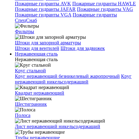
Пожарные гидранты AVK
Пожарные гидранты HAWLE
Пожарные гидранты JAFAR
Пожарные гидранты VAG
Пожарные гидранты VGA
Пожарные гидранты
СпецСнаб
Фильтры
Штоки для запорной арматуры
Штоки для вентилей
Штоки для задвижек
Нержавеющая сталь
Нержавеющая сталь
Круг стальной
Круг нержавеющий безникелевый жаропрочный
Круг
нержавеющий никельсодержащий
Квадрат нержавеющий
Шестигранник
Полоса
Лист нержавеющий никельсодержащий
Трубы нержавеющие