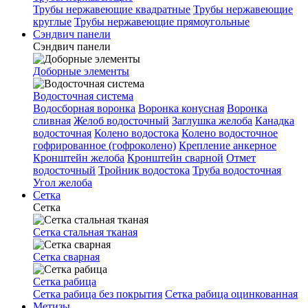
Трубы нержавеющие квадратные
Трубы нержавеющие
круглые
Трубы нержавеющие прямоугольные
Сэндвич панели
Сэндвич панели
Доборные элементы
Водосточная система
Водосборная воронка
Воронка конусная
Воронка
сливная
Желоб водосточный
Заглушка желоба
Канадка
водосточная
Колено водостока
Колено водосточное
гофрированное (гофроколено)
Крепление анкерное
Кронштейн желоба
Кронштейн сварной
Отмет
водосточный
Тройник водостока
Труба водосточная
Угол желоба
Сетка
Сетка
Сетка стальная тканая
Сетка сварная
Сетка рабица
Сетка рабица без покрытия
Сетка рабица оцинкованная
Метизы