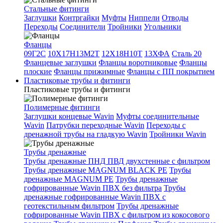
Стальные фитинги
Заглушки
Контргайки
Муфты
Ниппели
Отводы
Переходы
Соединители
Тройники
Угольники
Фланцы
09Г2С
10Х17Н13М2Т
12Х18Н10Т
13ХФА
Сталь 20
Фланцевые заглушки
Фланцы воротниковые
Фланцы
плоские
Фланцы прижимные
Фланцы с ПП покрытием
Пластиковые трубы и фитинги
Пластиковые трубы и фитинги
Полимерные фитинги
Заглушки концевые Wavin
Муфты соединительные
Wavin
Патрубки переходные Wavin
Переходы с
дренажной трубы на гладкую Wavin
Тройники Wavin
Трубы дренажные
Трубы дренажные ПНД ПВД двухстенные с фильтром
Трубы дренажные MAGNUM BLACK PE
Трубы
дренажные MAGNUM PE
Трубы дренажные
гофрированные Wavin ПВХ без фильтра
Трубы
дренажные гофрированные Wavin ПВХ с
геотекстильным фильтром
Трубы дренажные
гофрированные Wavin ПВХ с фильтром из кокосового