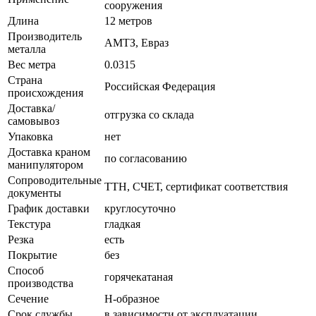
сооружения
Длина
12 метров
Производитель
АМТЗ, Евраз
металла
Вес метра
0.0315
Страна
Российская Федерация
происхождения
Доставка/
отгрузка со склада
самовывоз
Упаковка
нет
Доставка краном
по согласованию
манипулятором
Сопроводительные
ТТН, СЧЕТ, сертификат соответствия
документы
График доставки
круглосуточно
Текстура
гладкая
Резка
есть
Покрытие
без
Способ
горячекатаная
производства
Сечение
Н-образное
Срок службы
в зависимости от эксплуатации