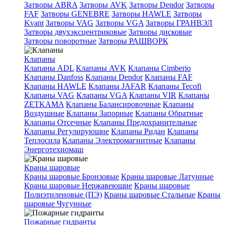
Затворы ABRA
Затворы AVK
Затворы Dendor
Затворы
FAF
Затворы GENEBRE
Затворы HAWLE
Затворы
Kvant
Затворы VAG
Затворы VGA
Затворы ГРАНВЭЛ
Затворы двухэксцентриковые
Затворы дисковые
Затворы поворотные
Затворы РАШВОРК
Клапаны
Клапаны ADL
Клапаны AVK
Клапаны Cimberio
Клапаны Danfoss
Клапаны Dendor
Клапаны FAF
Клапаны HAWLE
Клапаны JAFAR
Клапаны Tecofi
Клапаны VAG
Клапаны VGA
Клапаны VIR
Клапаны
ZETKAMA
Клапаны Балансировочные
Клапаны
Воздушные
Клапаны Запорные
Клапаны Обратные
Клапаны Отсечные
Клапаны Предохранительные
Клапаны Регулирующие
Клапаны Ридан
Клапаны
Теплосила
Клапаны Электромагнитные
Клапаны
Энерготехномаш
Краны шаровые
Краны шаровые Бронзовые
Краны шаровые Латунные
Краны шаровые Нержавеющие
Краны шаровые
Полиэтиленовые (ПЭ)
Краны шаровые Стальные
Краны
шаровые Чугунные
Пожарные гидранты