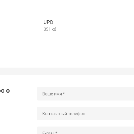
UPD
351 кб
с о