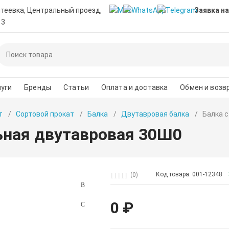
нтеевка, Центральный проезд,
Заявка на
 3
уги
Бренды
Статьи
Оплата и доставка
Обмен и возв
т
Сортовой прокат
Балка
Двутавровая балка
Балка 
ьная двутавровая 30Ш0
Код товара: 001-12348
(0)
0 ₽