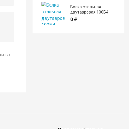
Балка стальная
двутавровая 100Б4
0 ₽
льных