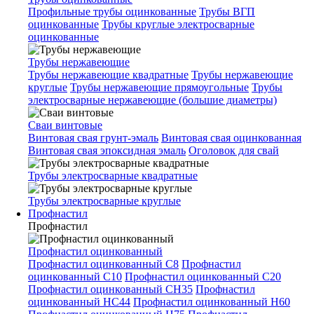
Профильные трубы оцинкованные
Трубы ВГП
оцинкованные
Трубы круглые электросварные
оцинкованные
Трубы нержавеющие
Трубы нержавеющие квадратные
Трубы нержавеющие
круглые
Трубы нержавеющие прямоугольные
Трубы
электросварные нержавеющие (большие диаметры)
Сваи винтовые
Винтовая свая грунт-эмаль
Винтовая свая оцинкованная
Винтовая свая эпоксидная эмаль
Оголовок для свай
Трубы электросварные квадратные
Трубы электросварные круглые
Профнастил
Профнастил
Профнастил оцинкованный
Профнастил оцинкованный С8
Профнастил
оцинкованный С10
Профнастил оцинкованный С20
Профнастил оцинкованный СН35
Профнастил
оцинкованный НС44
Профнастил оцинкованный Н60