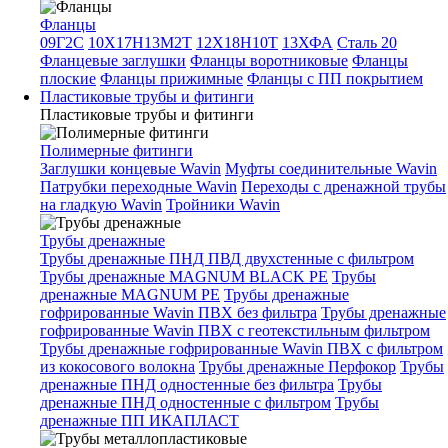
Фланцы
09Г2С
10Х17Н13М2Т
12Х18Н10Т
13ХФА
Сталь 20
Фланцевые заглушки
Фланцы воротниковые
Фланцы
плоские
Фланцы прижимные
Фланцы с ПП покрытием
Пластиковые трубы и фитинги
Пластиковые трубы и фитинги
Полимерные фитинги
Заглушки концевые Wavin
Муфты соединительные Wavin
Патрубки переходные Wavin
Переходы с дренажной трубы
на гладкую Wavin
Тройники Wavin
Трубы дренажные
Трубы дренажные ПНД ПВД двухстенные с фильтром
Трубы дренажные MAGNUM BLACK PE
Трубы
дренажные MAGNUM PE
Трубы дренажные
гофрированные Wavin ПВХ без фильтра
Трубы дренажные
гофрированные Wavin ПВХ с геотекстильным фильтром
Трубы дренажные гофрированные Wavin ПВХ с фильтром
из кокосового волокна
Трубы дренажные Перфокор
Трубы
дренажные ПНД одностенные без фильтра
Трубы
дренажные ПНД одностенные с фильтром
Трубы
дренажные ПП ИКАПЛАСТ