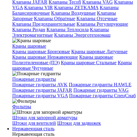
Клапаны JAFAR
Клапаны Tecofi
Клапаны VAG
Клапаны
VGA
Клапаны VIR
Клапаны ZETKAMA
Клапаны
Балансировочные
Клапаны Воздушные
Клапаны
Запорные
Клапаны Обратные
Клапаны Отсечные
Клапаны Предохранительные
Клапаны Регулирующие
Клапаны Ридан
Клапаны Теплосила
Клапаны
Электромагнитные
Клапаны Энерготехномаш
Краны шаровые
Краны шаровые Бронзовые
Краны шаровые Латунные
Краны шаровые Нержавеющие
Краны шаровые
Полиэтиленовые (ПЭ)
Краны шаровые Стальные
Краны
шаровые Чугунные
Пожарные гидранты
Пожарные гидранты AVK
Пожарные гидранты HAWLE
Пожарные гидранты JAFAR
Пожарные гидранты VAG
Пожарные гидранты VGA
Пожарные гидранты СпецСнаб
Фильтры
Штоки для запорной арматуры
Штоки для вентилей
Штоки для задвижек
Нержавеющая сталь
Нержавеющая сталь