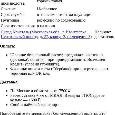
горячекатаная
производства
Сечение
Н-образное
Срок службы
в зависимости от эксплуатации
Грунтовка
возможно по согласованию
Срок изготовления
в наличии
Склад Кристаль (Московская обл., г. Ивантеевка,
Наличие:
Центральный проезд, д. 27, корпус 3, помещение 3)
достаточно
Оплата:
Юрлица: безналичный расчет, предоплата частичная
(доставка), остаток – при приезде машины. Возможен
кредит (условия уточняйте).
Физлица: оплата счёта (Сбербанк), при выгрузке, через
терминал или QR-код.
Доставка:
По Москве и области — от 7500 ₽.
Расчет: ставка + км от МКАД. Въезд на ТТК/Садовое
кольцо — +500 ₽.
Свой и наёмный транспорт.
Приобретайте металлопрокат без немедленной оплаты. Это