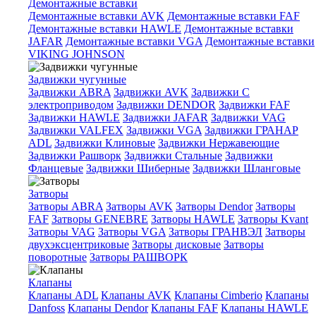
Демонтажные вставки
Демонтажные вставки AVK
Демонтажные вставки FAF
Демонтажные вставки HAWLE
Демонтажные вставки
JAFAR
Демонтажные вставки VGA
Демонтажные вставки
VIKING JOHNSON
Задвижки чугунные
Задвижки ABRA
Задвижки AVK
Задвижки C
электроприводом
Задвижки DENDOR
Задвижки FAF
Задвижки HAWLE
Задвижки JAFAR
Задвижки VAG
Задвижки VALFEX
Задвижки VGA
Задвижки ГРАНАР
ADL
Задвижки Клиновые
Задвижки Нержавеющие
Задвижки Рашворк
Задвижки Стальные
Задвижки
Фланцевые
Задвижки Шиберные
Задвижки Шланговые
Затворы
Затворы ABRA
Затворы AVK
Затворы Dendor
Затворы
FAF
Затворы GENEBRE
Затворы HAWLE
Затворы Kvant
Затворы VAG
Затворы VGA
Затворы ГРАНВЭЛ
Затворы
двухэксцентриковые
Затворы дисковые
Затворы
поворотные
Затворы РАШВОРК
Клапаны
Клапаны ADL
Клапаны AVK
Клапаны Cimberio
Клапаны
Danfoss
Клапаны Dendor
Клапаны FAF
Клапаны HAWLE