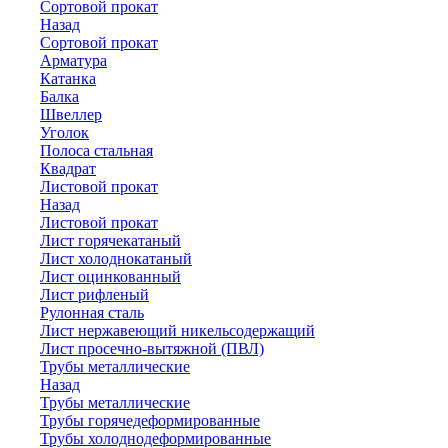
Сортовой прокат
Назад
Сортовой прокат
Арматура
Катанка
Балка
Швеллер
Уголок
Полоса стальная
Квадрат
Листовой прокат
Назад
Листовой прокат
Лист горячекатаный
Лист холоднокатаный
Лист оцинкованный
Лист рифленый
Рулонная сталь
Лист нержавеющий никельсодержащий
Лист просечно-вытяжной (ПВЛ)
Трубы металлические
Назад
Трубы металлические
Трубы горячедеформированные
Трубы холоднодеформированные