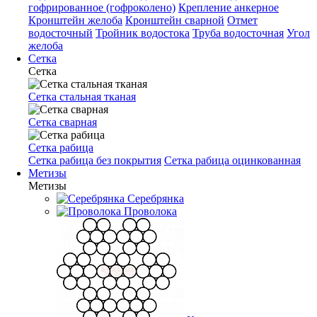
гофрированное (гофроколено)
Крепление анкерное
Кронштейн желоба
Кронштейн сварной
Отмет
водосточный
Тройник водостока
Труба водосточная
Угол
желоба
Сетка
Сетка
Сетка стальная тканая
Сетка сварная
Сетка рабица
Сетка рабица без покрытия
Сетка рабица оцинкованная
Метизы
Метизы
Серебрянка
Проволока