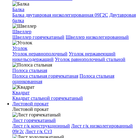
Балка
Балка двутавровая низколегированная 09Г2С
Двутавровая
балка
Швеллер
Швеллер горячекатаный
Швеллер низколегированный
Уголок
Уголок неравнополочный
Уголок нержавеющий
никельсодержащий
Уголок равнополочный стальной
Полоса стальная
Полоса стальная горячекатаная
Полоса стальная
оцинкованная
Квадрат
Квадрат стальной горячекатаный
Листовой прокат
Листовой прокат
Лист горячекатаный
Лист г/к конструкционный
Лист г/к низколегированный
09г2с
Лист г/к Ст3