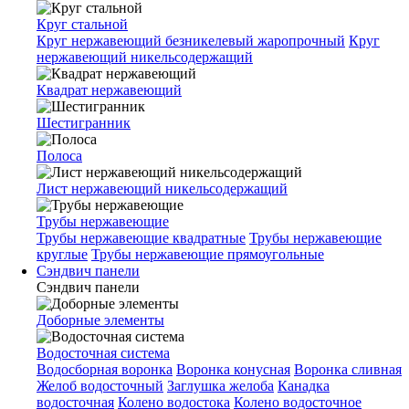
Круг стальной
Круг нержавеющий безникелевый жаропрочный
Круг
нержавеющий никельсодержащий
Квадрат нержавеющий
Шестигранник
Полоса
Лист нержавеющий никельсодержащий
Трубы нержавеющие
Трубы нержавеющие квадратные
Трубы нержавеющие
круглые
Трубы нержавеющие прямоугольные
Сэндвич панели
Сэндвич панели
Доборные элементы
Водосточная система
Водосборная воронка
Воронка конусная
Воронка сливная
Желоб водосточный
Заглушка желоба
Канадка
водосточная
Колено водостока
Колено водосточное