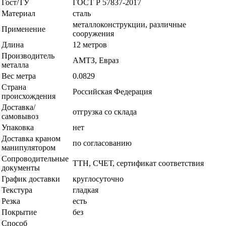
Гост/ТУ
ГОСТ Р 57837-2017
Материал
сталь
металлоконструкции, различные
Применение
сооружения
Длина
12 метров
Производитель
АМТЗ, Евраз
металла
Вес метра
0.0829
Страна
Российская Федерация
происхождения
Доставка/
отгрузка со склада
самовывоз
Упаковка
нет
Доставка краном
по согласованию
манипулятором
Сопроводительные
ТТН, СЧЕТ, сертификат соответствия
документы
График доставки
круглосуточно
Текстура
гладкая
Резка
есть
Покрытие
без
Способ