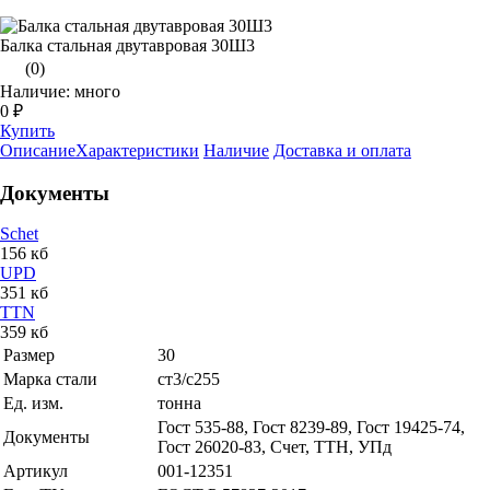
Балка стальная двутавровая 30Ш3
(0)
Наличие: много
0 ₽
Купить
Описание
Характеристики
Наличие
Доставка и оплата
Документы
Schet
156 кб
UPD
351 кб
TTN
359 кб
Размер
30
Марка стали
ст3/с255
Ед. изм.
тонна
Гост 535-88, Гост 8239-89, Гост 19425-74,
Документы
Гост 26020-83, Счет, ТТН, УПд
Артикул
001-12351