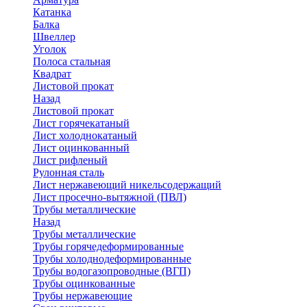
Катанка
Балка
Швеллер
Уголок
Полоса стальная
Квадрат
Листовой прокат
Назад
Листовой прокат
Лист горячекатаный
Лист холоднокатаный
Лист оцинкованный
Лист рифленый
Рулонная сталь
Лист нержавеющий никельсодержащий
Лист просечно-вытяжной (ПВЛ)
Трубы металлические
Назад
Трубы металлические
Трубы горячедеформированные
Трубы холоднодеформированные
Трубы водогазопроводные (ВГП)
Трубы оцинкованные
Трубы нержавеющие