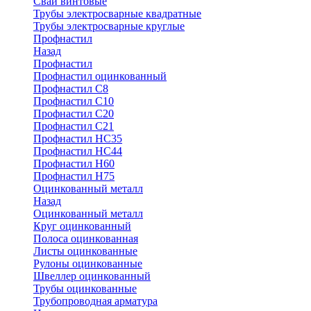
Сваи винтовые
Трубы электросварные квадратные
Трубы электросварные круглые
Профнастил
Назад
Профнастил
Профнастил оцинкованный
Профнастил С8
Профнастил С10
Профнастил С20
Профнастил С21
Профнастил НС35
Профнастил НС44
Профнастил Н60
Профнастил Н75
Оцинкованный металл
Назад
Оцинкованный металл
Круг оцинкованный
Полоса оцинкованная
Листы оцинкованные
Рулоны оцинкованные
Швеллер оцинкованный
Трубы оцинкованные
Трубопроводная арматура