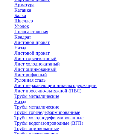
Арматура
Катанка
Балка
Швеллер
Уголок
Полоса стальная
Квадрат
Листовой прокат
Назад
Листовой прокат
Лист горячекатаный
Лист холоднокатаный
Лист оцинкованный
Лист рифленый
Рулонная сталь
Лист нержавеющий никельсодержащий
Лист просечно-вытяжной (ПВЛ)
Трубы металлические
Назад
Трубы металлические
Трубы горячедеформированные
Трубы холоднодеформированные
Трубы водогазопроводные (ВГП)
Трубы оцинкованные
Трубы нержавеющие