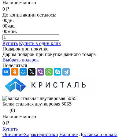
Наличие: много
0 ₽
До конца акции осталось:
00
дн.
00
час.
00
мин.
Купить
Купить в один клик
Подарок при покупке
Дарим подарок при покупке данного товара
Выбрать подарок
Поделиться
Балка стальная двутавровая 50Б5
(0)
Наличие: много
0 ₽
Купить
Описание
Характеристики
Наличие
Доставка и оплата