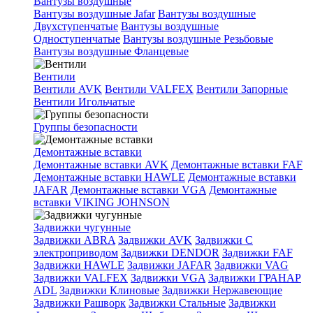
Вантузы воздушные
Вантузы воздушные Jafar
Вантузы воздушные
Двухступенчатые
Вантузы воздушные
Одноступенчатые
Вантузы воздушные Резьбовые
Вантузы воздушные Фланцевые
Вентили
Вентили AVK
Вентили VALFEX
Вентили Запорные
Вентили Игольчатые
Группы безопасности
Демонтажные вставки
Демонтажные вставки AVK
Демонтажные вставки FAF
Демонтажные вставки HAWLE
Демонтажные вставки
JAFAR
Демонтажные вставки VGA
Демонтажные
вставки VIKING JOHNSON
Задвижки чугунные
Задвижки ABRA
Задвижки AVK
Задвижки C
электроприводом
Задвижки DENDOR
Задвижки FAF
Задвижки HAWLE
Задвижки JAFAR
Задвижки VAG
Задвижки VALFEX
Задвижки VGA
Задвижки ГРАНАР
ADL
Задвижки Клиновые
Задвижки Нержавеющие
Задвижки Рашворк
Задвижки Стальные
Задвижки