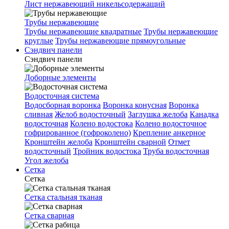
Лист нержавеющий никельсодержащий
Трубы нержавеющие
Трубы нержавеющие квадратные
Трубы нержавеющие
круглые
Трубы нержавеющие прямоугольные
Сэндвич панели
Сэндвич панели
Доборные элементы
Водосточная система
Водосборная воронка
Воронка конусная
Воронка
сливная
Желоб водосточный
Заглушка желоба
Канадка
водосточная
Колено водостока
Колено водосточное
гофрированное (гофроколено)
Крепление анкерное
Кронштейн желоба
Кронштейн сварной
Отмет
водосточный
Тройник водостока
Труба водосточная
Угол желоба
Сетка
Сетка
Сетка стальная тканая
Сетка сварная