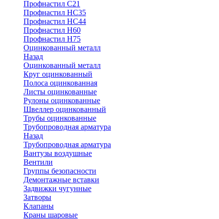
Профнастил С21
Профнастил НС35
Профнастил НС44
Профнастил Н60
Профнастил Н75
Оцинкованный металл
Назад
Оцинкованный металл
Круг оцинкованный
Полоса оцинкованная
Листы оцинкованные
Рулоны оцинкованные
Швеллер оцинкованный
Трубы оцинкованные
Трубопроводная арматура
Назад
Трубопроводная арматура
Вантузы воздушные
Вентили
Группы безопасности
Демонтажные вставки
Задвижки чугунные
Затворы
Клапаны
Краны шаровые