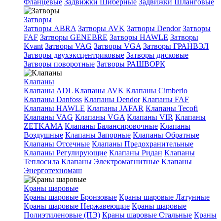
Фланцевые
Задвижки Шиберные
Задвижки Шланговые
Затворы
Затворы ABRA
Затворы AVK
Затворы Dendor
Затворы
FAF
Затворы GENEBRE
Затворы HAWLE
Затворы
Kvant
Затворы VAG
Затворы VGA
Затворы ГРАНВЭЛ
Затворы двухэксцентриковые
Затворы дисковые
Затворы поворотные
Затворы РАШВОРК
Клапаны
Клапаны ADL
Клапаны AVK
Клапаны Cimberio
Клапаны Danfoss
Клапаны Dendor
Клапаны FAF
Клапаны HAWLE
Клапаны JAFAR
Клапаны Tecofi
Клапаны VAG
Клапаны VGA
Клапаны VIR
Клапаны
ZETKAMA
Клапаны Балансировочные
Клапаны
Воздушные
Клапаны Запорные
Клапаны Обратные
Клапаны Отсечные
Клапаны Предохранительные
Клапаны Регулирующие
Клапаны Ридан
Клапаны
Теплосила
Клапаны Электромагнитные
Клапаны
Энерготехномаш
Краны шаровые
Краны шаровые Бронзовые
Краны шаровые Латунные
Краны шаровые Нержавеющие
Краны шаровые
Полиэтиленовые (ПЭ)
Краны шаровые Стальные
Краны