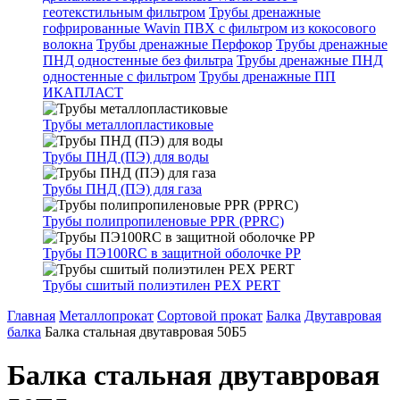
геотекстильным фильтром
Трубы дренажные
гофрированные Wavin ПВХ с фильтром из кокосового
волокна
Трубы дренажные Перфокор
Трубы дренажные
ПНД одностенные без фильтра
Трубы дренажные ПНД
одностенные с фильтром
Трубы дренажные ПП
ИКАПЛАСТ
Трубы металлопластиковые
Трубы ПНД (ПЭ) для воды
Трубы ПНД (ПЭ) для газа
Трубы полипропиленовые PPR (PPRC)
Трубы ПЭ100RC в защитной оболочке PP
Трубы сшитый полиэтилен PEX PERT
Главная
Металлопрокат
Сортовой прокат
Балка
Двутавровая
балка
Балка стальная двутавровая 50Б5
Балка стальная двутавровая