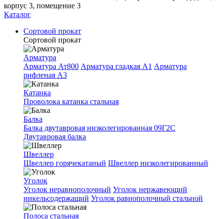
корпус 3, помещение 3
Каталог
Сортовой прокат
Сортовой прокат
Арматура
Арматура Ат800
Арматура гладкая A1
Арматура
рифленая A3
Катанка
Проволока катанка стальная
Балка
Балка двутавровая низколегированная 09Г2С
Двутавровая балка
Швеллер
Швеллер горячекатаный
Швеллер низколегированный
Уголок
Уголок неравнополочный
Уголок нержавеющий
никельсодержащий
Уголок равнополочный стальной
Полоса стальная