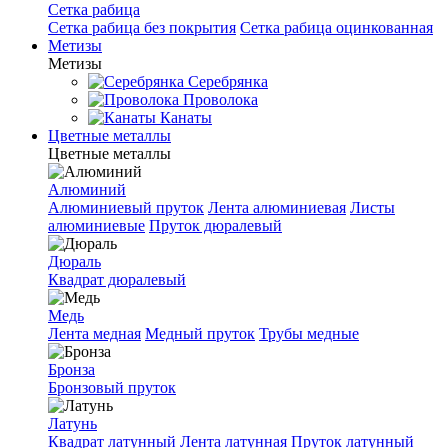
Сетка рабица
Сетка рабица без покрытия
Сетка рабица оцинкованная
Метизы
Метизы
Серебрянка
Проволока
Канаты
Цветные металлы
Цветные металлы
Алюминий
Алюминиевый пруток
Лента алюминиевая
Листы
алюминиевые
Пруток дюралевый
Дюраль
Квадрат дюралевый
Медь
Лента медная
Медный пруток
Трубы медные
Бронза
Бронзовый пруток
Латунь
Квадрат латунный
Лента латунная
Пруток латунный