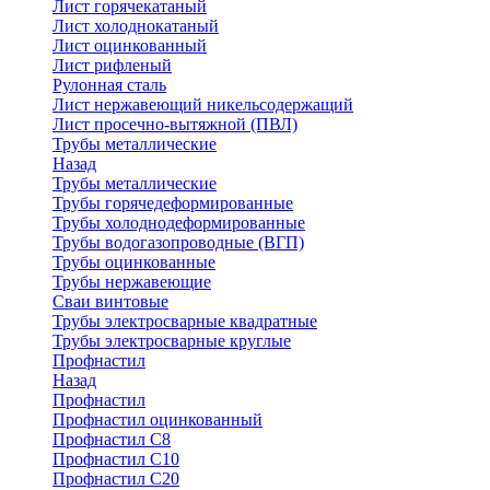
Лист горячекатаный
Лист холоднокатаный
Лист оцинкованный
Лист рифленый
Рулонная сталь
Лист нержавеющий никельсодержащий
Лист просечно-вытяжной (ПВЛ)
Трубы металлические
Назад
Трубы металлические
Трубы горячедеформированные
Трубы холоднодеформированные
Трубы водогазопроводные (ВГП)
Трубы оцинкованные
Трубы нержавеющие
Сваи винтовые
Трубы электросварные квадратные
Трубы электросварные круглые
Профнастил
Назад
Профнастил
Профнастил оцинкованный
Профнастил С8
Профнастил С10
Профнастил С20