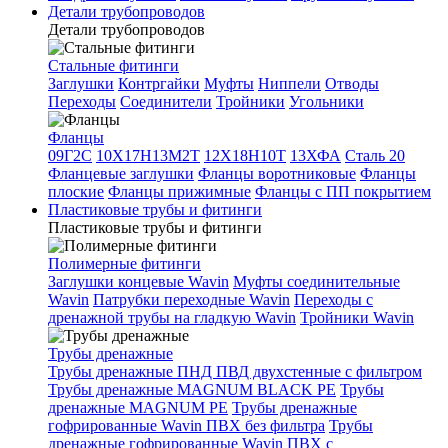
Детали трубопроводов
Детали трубопроводов
Стальные фитинги
Заглушки
Контргайки
Муфты
Ниппели
Отводы
Переходы
Соединители
Тройники
Угольники
Фланцы
09Г2С
10Х17Н13М2Т
12Х18Н10Т
13ХФА
Сталь 20
Фланцевые заглушки
Фланцы воротниковые
Фланцы
плоские
Фланцы прижимные
Фланцы с ПП покрытием
Пластиковые трубы и фитинги
Пластиковые трубы и фитинги
Полимерные фитинги
Заглушки концевые Wavin
Муфты соединительные
Wavin
Патрубки переходные Wavin
Переходы с
дренажной трубы на гладкую Wavin
Тройники Wavin
Трубы дренажные
Трубы дренажные ПНД ПВД двухстенные с фильтром
Трубы дренажные MAGNUM BLACK PE
Трубы
дренажные MAGNUM PE
Трубы дренажные
гофрированные Wavin ПВХ без фильтра
Трубы
дренажные гофрированные Wavin ПВХ с