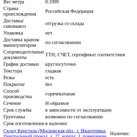
Вес метра
0.1099
Страна
Российская Федерация
происхождения
Доставка/
отгрузка со склада
самовывоз
Упаковка
нет
Доставка краном
по согласованию
манипулятором
Сопроводительные
ТТН, СЧЕТ, сертификат соответствия
документы
График доставки
круглосуточно
Текстура
гладкая
Резка
есть
Покрытие
без
Способ
горячекатаная
производства
Сечение
Н-образное
Срок службы
в зависимости от эксплуатации
Грунтовка
возможно по согласованию
Срок изготовления
в наличии
Склад Кристаль (Московская обл., г. Ивантеевка,
Наличие:
Центральный проезд, д. 27, корпус 3, помещение