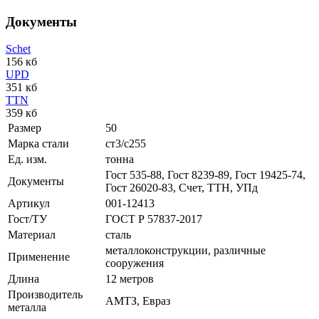
Документы
Schet
156 кб
UPD
351 кб
TTN
359 кб
Размер
50
Марка стали
ст3/с255
Ед. изм.
тонна
Гост 535-88, Гост 8239-89, Гост 19425-74,
Документы
Гост 26020-83, Счет, ТТН, УПд
Артикул
001-12413
Гост/ТУ
ГОСТ Р 57837-2017
Материал
сталь
металлоконструкции, различные
Применение
сооружения
Длина
12 метров
Производитель
АМТЗ, Евраз
металла