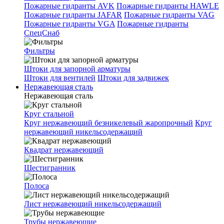
Пожарные гидранты AVK
Пожарные гидранты HAWLE
Пожарные гидранты JAFAR
Пожарные гидранты VAG
Пожарные гидранты VGA
Пожарные гидранты
СпецСнаб
Фильтры
Штоки для запорной арматуры
Штоки для вентилей
Штоки для задвижек
Нержавеющая сталь
Нержавеющая сталь
Круг стальной
Круг нержавеющий безникелевый жаропрочный
Круг
нержавеющий никельсодержащий
Квадрат нержавеющий
Шестигранник
Полоса
Лист нержавеющий никельсодержащий
Трубы нержавеющие