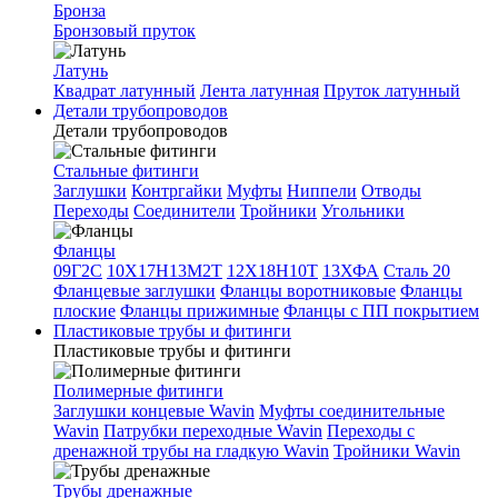
Бронза
Бронзовый пруток
Латунь
Квадрат латунный
Лента латунная
Пруток латунный
Детали трубопроводов
Детали трубопроводов
Стальные фитинги
Заглушки
Контргайки
Муфты
Ниппели
Отводы
Переходы
Соединители
Тройники
Угольники
Фланцы
09Г2С
10Х17Н13М2Т
12Х18Н10Т
13ХФА
Сталь 20
Фланцевые заглушки
Фланцы воротниковые
Фланцы
плоские
Фланцы прижимные
Фланцы с ПП покрытием
Пластиковые трубы и фитинги
Пластиковые трубы и фитинги
Полимерные фитинги
Заглушки концевые Wavin
Муфты соединительные
Wavin
Патрубки переходные Wavin
Переходы с
дренажной трубы на гладкую Wavin
Тройники Wavin
Трубы дренажные