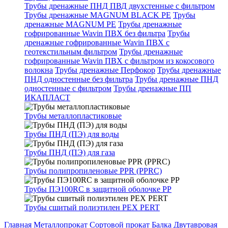
Трубы дренажные ПНД ПВД двухстенные с фильтром
Трубы дренажные MAGNUM BLACK PE
Трубы
дренажные MAGNUM PE
Трубы дренажные
гофрированные Wavin ПВХ без фильтра
Трубы
дренажные гофрированные Wavin ПВХ с
геотекстильным фильтром
Трубы дренажные
гофрированные Wavin ПВХ с фильтром из кокосового
волокна
Трубы дренажные Перфокор
Трубы дренажные
ПНД одностенные без фильтра
Трубы дренажные ПНД
одностенные с фильтром
Трубы дренажные ПП
ИКАПЛАСТ
Трубы металлопластиковые
Трубы ПНД (ПЭ) для воды
Трубы ПНД (ПЭ) для газа
Трубы полипропиленовые PPR (PPRC)
Трубы ПЭ100RC в защитной оболочке PP
Трубы сшитый полиэтилен PEX PERT
Главная
Металлопрокат
Сортовой прокат
Балка
Двутавровая