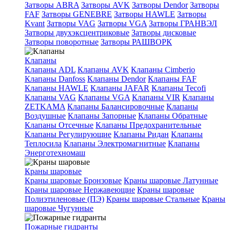
Затворы ABRA
Затворы AVK
Затворы Dendor
Затворы
FAF
Затворы GENEBRE
Затворы HAWLE
Затворы
Kvant
Затворы VAG
Затворы VGA
Затворы ГРАНВЭЛ
Затворы двухэксцентриковые
Затворы дисковые
Затворы поворотные
Затворы РАШВОРК
Клапаны
Клапаны ADL
Клапаны AVK
Клапаны Cimberio
Клапаны Danfoss
Клапаны Dendor
Клапаны FAF
Клапаны HAWLE
Клапаны JAFAR
Клапаны Tecofi
Клапаны VAG
Клапаны VGA
Клапаны VIR
Клапаны
ZETKAMA
Клапаны Балансировочные
Клапаны
Воздушные
Клапаны Запорные
Клапаны Обратные
Клапаны Отсечные
Клапаны Предохранительные
Клапаны Регулирующие
Клапаны Ридан
Клапаны
Теплосила
Клапаны Электромагнитные
Клапаны
Энерготехномаш
Краны шаровые
Краны шаровые Бронзовые
Краны шаровые Латунные
Краны шаровые Нержавеющие
Краны шаровые
Полиэтиленовые (ПЭ)
Краны шаровые Стальные
Краны
шаровые Чугунные
Пожарные гидранты