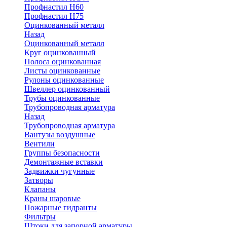
Профнастил Н60
Профнастил Н75
Оцинкованный металл
Назад
Оцинкованный металл
Круг оцинкованный
Полоса оцинкованная
Листы оцинкованные
Рулоны оцинкованные
Швеллер оцинкованный
Трубы оцинкованные
Трубопроводная арматура
Назад
Трубопроводная арматура
Вантузы воздушные
Вентили
Группы безопасности
Демонтажные вставки
Задвижки чугунные
Затворы
Клапаны
Краны шаровые
Пожарные гидранты
Фильтры
Штоки для запорной арматуры