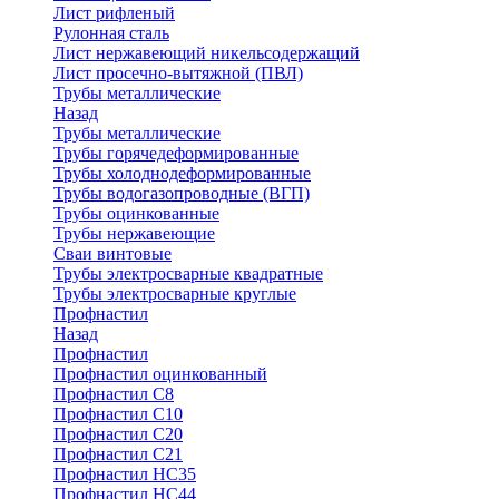
Лист рифленый
Рулонная сталь
Лист нержавеющий никельсодержащий
Лист просечно-вытяжной (ПВЛ)
Трубы металлические
Назад
Трубы металлические
Трубы горячедеформированные
Трубы холоднодеформированные
Трубы водогазопроводные (ВГП)
Трубы оцинкованные
Трубы нержавеющие
Сваи винтовые
Трубы электросварные квадратные
Трубы электросварные круглые
Профнастил
Назад
Профнастил
Профнастил оцинкованный
Профнастил С8
Профнастил С10
Профнастил С20
Профнастил С21
Профнастил НС35
Профнастил НС44