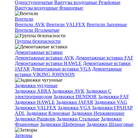
Одноступенчатые
Вантузы воздушные Резьбовые
Вантузы воздушные Фланцевые
Вентили
Вентили AVK
Вентили VALFEX
Вентили Запорные
Вентили Игольчатые
Группы безопасности
Демонтажные вставки
Демонтажные вставки AVK
Демонтажные вставки FAF
Демонтажные вставки HAWLE
Демонтажные вставки
JAFAR
Демонтажные вставки VGA
Демонтажные
вставки VIKING JOHNSON
Задвижки чугунные
Задвижки ABRA
Задвижки AVK
Задвижки C
электроприводом
Задвижки DENDOR
Задвижки FAF
Задвижки HAWLE
Задвижки JAFAR
Задвижки VAG
Задвижки VALFEX
Задвижки VGA
Задвижки ГРАНАР
ADL
Задвижки Клиновые
Задвижки Нержавеющие
Задвижки Рашворк
Задвижки Стальные
Задвижки
Фланцевые
Задвижки Шиберные
Задвижки Шланговые
Затворы