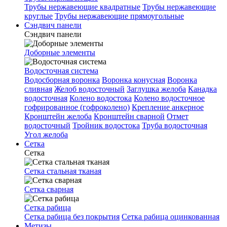
Трубы нержавеющие квадратные
Трубы нержавеющие
круглые
Трубы нержавеющие прямоугольные
Сэндвич панели
Сэндвич панели
Доборные элементы
Водосточная система
Водосборная воронка
Воронка конусная
Воронка
сливная
Желоб водосточный
Заглушка желоба
Канадка
водосточная
Колено водостока
Колено водосточное
гофрированное (гофроколено)
Крепление анкерное
Кронштейн желоба
Кронштейн сварной
Отмет
водосточный
Тройник водостока
Труба водосточная
Угол желоба
Сетка
Сетка
Сетка стальная тканая
Сетка сварная
Сетка рабица
Сетка рабица без покрытия
Сетка рабица оцинкованная
Метизы