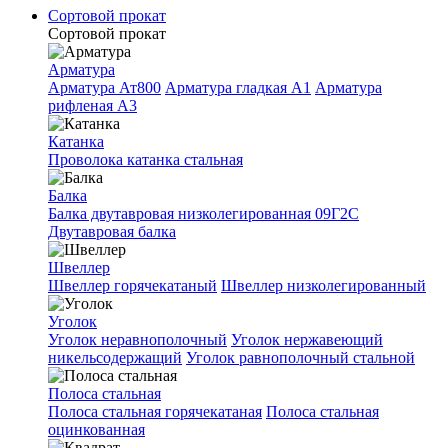
Сортовой прокат
Сортовой прокат
Арматура
Арматура Ат800
Арматура гладкая A1
Арматура
рифленая A3
Катанка
Проволока катанка стальная
Балка
Балка двутавровая низколегированная 09Г2С
Двутавровая балка
Швеллер
Швеллер горячекатаный
Швеллер низколегированный
Уголок
Уголок неравнополочный
Уголок нержавеющий
никельсодержащий
Уголок равнополочный стальной
Полоса стальная
Полоса стальная горячекатаная
Полоса стальная
оцинкованная