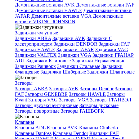
Демонтажные вставки AVK
Демонтажные вставки FAF
Демонтажные вставки HAWLE
Демонтажные вставки
JAFAR
Демонтажные вставки VGA
Демонтажные
вставки VIKING JOHNSON
Задвижки чугунные
Задвижки ABRA
Задвижки AVK
Задвижки C
электроприводом
Задвижки DENDOR
Задвижки FAF
Задвижки HAWLE
Задвижки JAFAR
Задвижки VAG
Задвижки VALFEX
Задвижки VGA
Задвижки ГРАНАР
ADL
Задвижки Клиновые
Задвижки Нержавеющие
Задвижки Рашворк
Задвижки Стальные
Задвижки
Фланцевые
Задвижки Шиберные
Задвижки Шланговые
Затворы
Затворы ABRA
Затворы AVK
Затворы Dendor
Затворы
FAF
Затворы GENEBRE
Затворы HAWLE
Затворы
Kvant
Затворы VAG
Затворы VGA
Затворы ГРАНВЭЛ
Затворы двухэксцентриковые
Затворы дисковые
Затворы поворотные
Затворы РАШВОРК
Клапаны
Клапаны ADL
Клапаны AVK
Клапаны Cimberio
Клапаны Danfoss
Клапаны Dendor
Клапаны FAF
Клапаны HAWLE
Клапаны JAFAR
Клапаны Tecofi