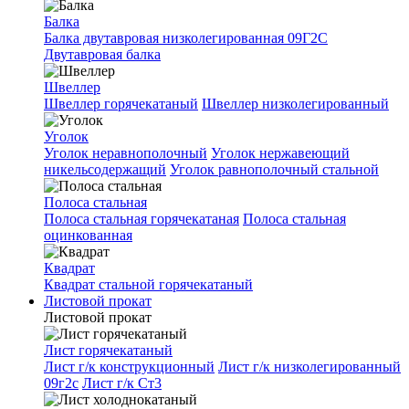
Балка
Балка двутавровая низколегированная 09Г2С
Двутавровая балка
Швеллер
Швеллер горячекатаный
Швеллер низколегированный
Уголок
Уголок неравнополочный
Уголок нержавеющий
никельсодержащий
Уголок равнополочный стальной
Полоса стальная
Полоса стальная горячекатаная
Полоса стальная
оцинкованная
Квадрат
Квадрат стальной горячекатаный
Листовой прокат
Листовой прокат
Лист горячекатаный
Лист г/к конструкционный
Лист г/к низколегированный
09г2с
Лист г/к Ст3