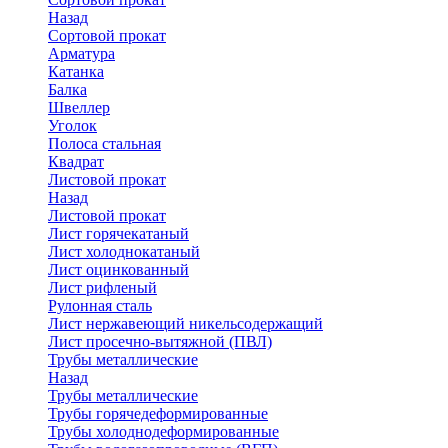
Назад
Сортовой прокат
Арматура
Катанка
Балка
Швеллер
Уголок
Полоса стальная
Квадрат
Листовой прокат
Назад
Листовой прокат
Лист горячекатаный
Лист холоднокатаный
Лист оцинкованный
Лист рифленый
Рулонная сталь
Лист нержавеющий никельсодержащий
Лист просечно-вытяжной (ПВЛ)
Трубы металлические
Назад
Трубы металлические
Трубы горячедеформированные
Трубы холоднодеформированные