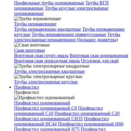
Профильные трубы оцинкованные
Трубы ВГП
оцинкованные
Трубы круглые электросварные
оцинкованные
Трубы нержавеющие
Трубы нержавеющие квадратные
Трубы нержавеющие
круглые
Трубы нержавеющие прямоугольные
Трубы
электросварные нержавеющие (большие диаметры)
Сваи винтовые
Винтовая свая грунт-эмаль
Винтовая свая оцинкованная
Винтовая свая эпоксидная эмаль
Оголовок для свай
Трубы электросварные квадратные
Трубы электросварные круглые
Профнастил
Профнастил
Профнастил оцинкованный
Профнастил оцинкованный С8
Профнастил
оцинкованный С10
Профнастил оцинкованный С20
Профнастил оцинкованный СН35
Профнастил
оцинкованный НС44
Профнастил оцинкованный Н60
Профнастил оцинкованный Н75
Профнастил