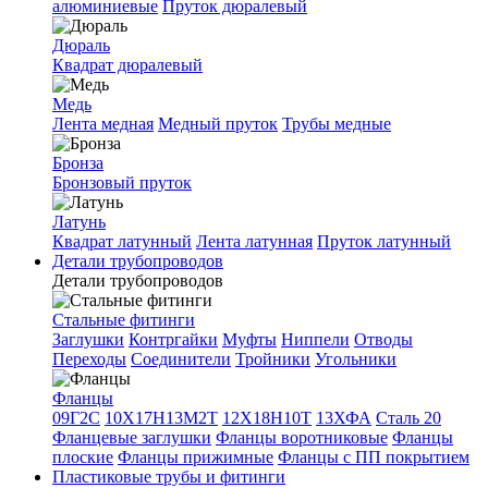
алюминиевые
Пруток дюралевый
Дюраль
Квадрат дюралевый
Медь
Лента медная
Медный пруток
Трубы медные
Бронза
Бронзовый пруток
Латунь
Квадрат латунный
Лента латунная
Пруток латунный
Детали трубопроводов
Детали трубопроводов
Стальные фитинги
Заглушки
Контргайки
Муфты
Ниппели
Отводы
Переходы
Соединители
Тройники
Угольники
Фланцы
09Г2С
10Х17Н13М2Т
12Х18Н10Т
13ХФА
Сталь 20
Фланцевые заглушки
Фланцы воротниковые
Фланцы
плоские
Фланцы прижимные
Фланцы с ПП покрытием
Пластиковые трубы и фитинги