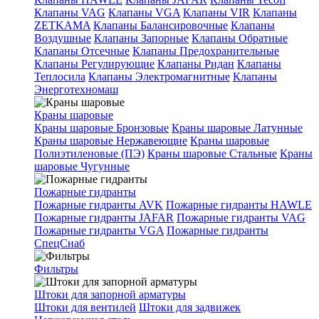
Клапаны VAG
Клапаны VGA
Клапаны VIR
Клапаны
ZETKAMA
Клапаны Балансировочные
Клапаны
Воздушные
Клапаны Запорные
Клапаны Обратные
Клапаны Отсечные
Клапаны Предохранительные
Клапаны Регулирующие
Клапаны Ридан
Клапаны
Теплосила
Клапаны Электромагнитные
Клапаны
Энерготехномаш
Краны шаровые
Краны шаровые Бронзовые
Краны шаровые Латунные
Краны шаровые Нержавеющие
Краны шаровые
Полиэтиленовые (ПЭ)
Краны шаровые Стальные
Краны
шаровые Чугунные
Пожарные гидранты
Пожарные гидранты AVK
Пожарные гидранты HAWLE
Пожарные гидранты JAFAR
Пожарные гидранты VAG
Пожарные гидранты VGA
Пожарные гидранты
СпецСнаб
Фильтры
Штоки для запорной арматуры
Штоки для вентилей
Штоки для задвижек