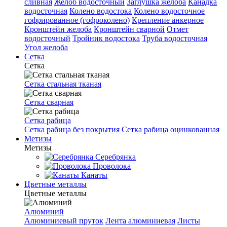
сливная
Желоб водосточный
Заглушка желоба
Канадка
водосточная
Колено водостока
Колено водосточное
гофрированное (гофроколено)
Крепление анкерное
Кронштейн желоба
Кронштейн сварной
Отмет
водосточный
Тройник водостока
Труба водосточная
Угол желоба
Сетка
Сетка
Сетка стальная тканая
Сетка сварная
Сетка рабица
Сетка рабица без покрытия
Сетка рабица оцинкованная
Метизы
Метизы
Серебрянка
Проволока
Канаты
Цветные металлы
Цветные металлы
Алюминий
Алюминиевый пруток
Лента алюминиевая
Листы