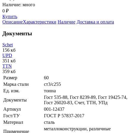
Наличие: много
0 ₽
Купить
Описание
Характеристики
Наличие
Доставка и оплата
Документы
Schet
156 кб
UPD
351 кб
TTN
359 кб
Размер
60
Марка стали
ст3/с255
Ед. изм.
тонна
Гост 535-88, Гост 8239-89, Гост 19425-74,
Документы
Гост 26020-83, Счет, ТТН, УПд
Артикул
001-12437
Гост/ТУ
ГОСТ Р 57837-2017
Материал
сталь
металлоконструкции, различные
Применение