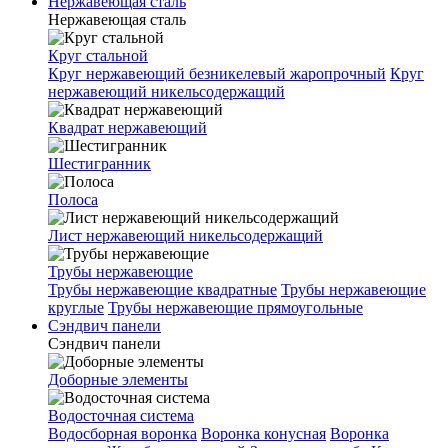
Нержавеющая сталь
Нержавеющая сталь
Круг стальной
Круг нержавеющий безникелевый жаропрочный
Круг
нержавеющий никельсодержащий
Квадрат нержавеющий
Шестигранник
Полоса
Лист нержавеющий никельсодержащий
Трубы нержавеющие
Трубы нержавеющие квадратные
Трубы нержавеющие
круглые
Трубы нержавеющие прямоугольные
Сэндвич панели
Сэндвич панели
Доборные элементы
Водосточная система
Водосборная воронка
Воронка конусная
Воронка