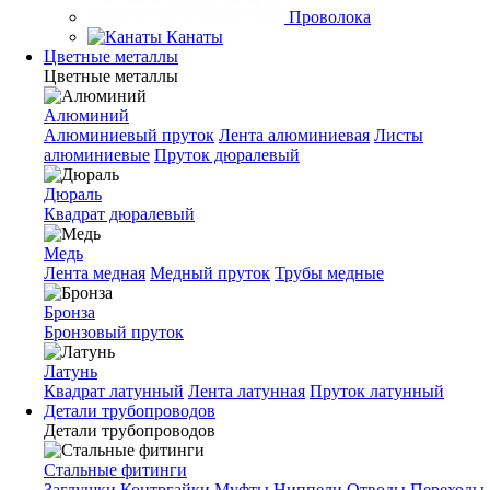
Проволока
Канаты
Цветные металлы
Цветные металлы
Алюминий
Алюминиевый пруток
Лента алюминиевая
Листы
алюминиевые
Пруток дюралевый
Дюраль
Квадрат дюралевый
Медь
Лента медная
Медный пруток
Трубы медные
Бронза
Бронзовый пруток
Латунь
Квадрат латунный
Лента латунная
Пруток латунный
Детали трубопроводов
Детали трубопроводов
Стальные фитинги
Заглушки
Контргайки
Муфты
Ниппели
Отводы
Переходы