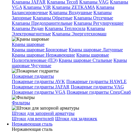
Клапаны JAFAR
Клапаны Tecofi
Клапаны VAG
Клапаны
VGA
Клапаны VIR
Клапаны ZETKAMA
Клапаны
Балансировочные
Клапаны Воздушные
Клапаны
Запорные
Клапаны Обратные
Клапаны Отсечные
Клапаны Предохранительные
Клапаны Регулирующие
Клапаны Ридан
Клапаны Теплосила
Клапаны
Электромагнитные
Клапаны Энерготехномаш
Краны шаровые
Краны шаровые Бронзовые
Краны шаровые Латунные
Краны шаровые Нержавеющие
Краны шаровые
Полиэтиленовые (ПЭ)
Краны шаровые Стальные
Краны
шаровые Чугунные
Пожарные гидранты
Пожарные гидранты AVK
Пожарные гидранты HAWLE
Пожарные гидранты JAFAR
Пожарные гидранты VAG
Пожарные гидранты VGA
Пожарные гидранты СпецСнаб
Фильтры
Штоки для запорной арматуры
Штоки для вентилей
Штоки для задвижек
Нержавеющая сталь
Нержавеющая сталь