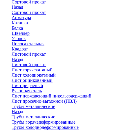
Сортовой прокат
Назад
Сортовой прокат
Арматура
Катанка
Балка
Швеллер
Уголок
Полоса стальная
Квадрат
Листовой прокат
Назад
Листовой прокат
Лист горячекатаный
Лист холоднокатаный
Лист оцинкованный
Лист рифленый
Рулонная сталь
Лист нержавеющий никельсодержащий
Лист просечно-вытяжной (ПВЛ)
Трубы металлические
Назад
Трубы металлические
Трубы горячедеформированные
Трубы холоднодеформированные