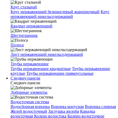
Круг стальной
Круг нержавеющий безникелевый жаропрочный
Круг
нержавеющий никельсодержащий
Квадрат нержавеющий
Шестигранник
Полоса
Лист нержавеющий никельсодержащий
Трубы нержавеющие
Трубы нержавеющие квадратные
Трубы нержавеющие
круглые
Трубы нержавеющие прямоугольные
Сэндвич панели
Сэндвич панели
Доборные элементы
Водосточная система
Водосборная воронка
Воронка конусная
Воронка сливная
Желоб водосточный
Заглушка желоба
Канадка
водосточная
Колено водостока
Колено водосточное