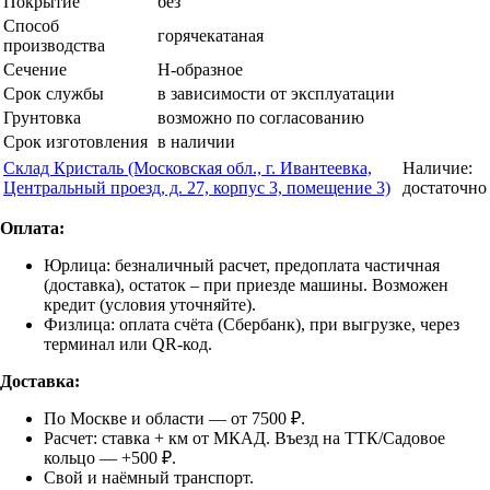
Покрытие
без
Способ
горячекатаная
производства
Сечение
Н-образное
Срок службы
в зависимости от эксплуатации
Грунтовка
возможно по согласованию
Срок изготовления
в наличии
Склад Кристаль (Московская обл., г. Ивантеевка,
Наличие:
Центральный проезд, д. 27, корпус 3, помещение 3)
достаточно
Оплата:
Юрлица: безналичный расчет, предоплата частичная
(доставка), остаток – при приезде машины. Возможен
кредит (условия уточняйте).
Физлица: оплата счёта (Сбербанк), при выгрузке, через
терминал или QR-код.
Доставка:
По Москве и области — от 7500 ₽.
Расчет: ставка + км от МКАД. Въезд на ТТК/Садовое
кольцо — +500 ₽.
Свой и наёмный транспорт.