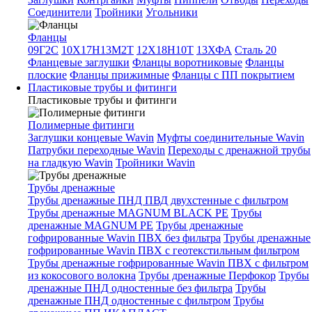
Соединители
Тройники
Угольники
Фланцы
09Г2С
10Х17Н13М2Т
12Х18Н10Т
13ХФА
Сталь 20
Фланцевые заглушки
Фланцы воротниковые
Фланцы
плоские
Фланцы прижимные
Фланцы с ПП покрытием
Пластиковые трубы и фитинги
Пластиковые трубы и фитинги
Полимерные фитинги
Заглушки концевые Wavin
Муфты соединительные Wavin
Патрубки переходные Wavin
Переходы с дренажной трубы
на гладкую Wavin
Тройники Wavin
Трубы дренажные
Трубы дренажные ПНД ПВД двухстенные с фильтром
Трубы дренажные MAGNUM BLACK PE
Трубы
дренажные MAGNUM PE
Трубы дренажные
гофрированные Wavin ПВХ без фильтра
Трубы дренажные
гофрированные Wavin ПВХ с геотекстильным фильтром
Трубы дренажные гофрированные Wavin ПВХ с фильтром
из кокосового волокна
Трубы дренажные Перфокор
Трубы
дренажные ПНД одностенные без фильтра
Трубы
дренажные ПНД одностенные с фильтром
Трубы