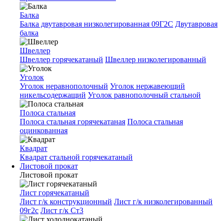
Балка
Балка двутавровая низколегированная 09Г2С
Двутавровая
балка
Швеллер
Швеллер горячекатаный
Швеллер низколегированный
Уголок
Уголок неравнополочный
Уголок нержавеющий
никельсодержащий
Уголок равнополочный стальной
Полоса стальная
Полоса стальная горячекатаная
Полоса стальная
оцинкованная
Квадрат
Квадрат стальной горячекатаный
Листовой прокат
Листовой прокат
Лист горячекатаный
Лист г/к конструкционный
Лист г/к низколегированный
09г2с
Лист г/к Ст3