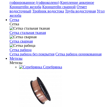
гофрированное (гофроколено)
Крепление анкерное
Кронштейн желоба
Кронштейн сварной
Отмет
водосточный
Тройник водостока
Труба водосточная
Угол
желоба
Сетка
Сетка
Сетка стальная тканая
Сетка сварная
Сетка рабица
Сетка рабица без покрытия
Сетка рабица оцинкованная
Метизы
Метизы
Серебрянка