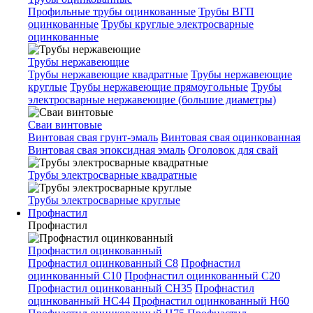
Профильные трубы оцинкованные
Трубы ВГП
оцинкованные
Трубы круглые электросварные
оцинкованные
Трубы нержавеющие
Трубы нержавеющие квадратные
Трубы нержавеющие
круглые
Трубы нержавеющие прямоугольные
Трубы
электросварные нержавеющие (большие диаметры)
Сваи винтовые
Винтовая свая грунт-эмаль
Винтовая свая оцинкованная
Винтовая свая эпоксидная эмаль
Оголовок для свай
Трубы электросварные квадратные
Трубы электросварные круглые
Профнастил
Профнастил
Профнастил оцинкованный
Профнастил оцинкованный С8
Профнастил
оцинкованный С10
Профнастил оцинкованный С20
Профнастил оцинкованный СН35
Профнастил
оцинкованный НС44
Профнастил оцинкованный Н60