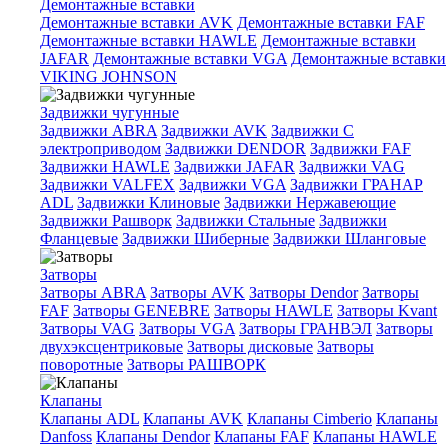
Демонтажные вставки
Демонтажные вставки AVK
Демонтажные вставки FAF
Демонтажные вставки HAWLE
Демонтажные вставки
JAFAR
Демонтажные вставки VGA
Демонтажные вставки
VIKING JOHNSON
Задвижки чугунные
Задвижки ABRA
Задвижки AVK
Задвижки C
электроприводом
Задвижки DENDOR
Задвижки FAF
Задвижки HAWLE
Задвижки JAFAR
Задвижки VAG
Задвижки VALFEX
Задвижки VGA
Задвижки ГРАНАР
ADL
Задвижки Клиновые
Задвижки Нержавеющие
Задвижки Рашворк
Задвижки Стальные
Задвижки
Фланцевые
Задвижки Шиберные
Задвижки Шланговые
Затворы
Затворы ABRA
Затворы AVK
Затворы Dendor
Затворы
FAF
Затворы GENEBRE
Затворы HAWLE
Затворы Kvant
Затворы VAG
Затворы VGA
Затворы ГРАНВЭЛ
Затворы
двухэксцентриковые
Затворы дисковые
Затворы
поворотные
Затворы РАШВОРК
Клапаны
Клапаны ADL
Клапаны AVK
Клапаны Cimberio
Клапаны
Danfoss
Клапаны Dendor
Клапаны FAF
Клапаны HAWLE