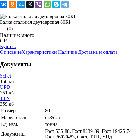
Балка стальная двутавровая 80Б1
(0)
Наличие: много
0 ₽
Купить
Описание
Характеристики
Наличие
Доставка и оплата
Документы
Schet
156 кб
UPD
351 кб
TTN
359 кб
Размер
80
Марка стали
ст3/с255
Ед. изм.
тонна
Гост 535-88, Гост 8239-89, Гост 19425-74,
Документы
Гост 26020-83, Счет, ТТН, УПд