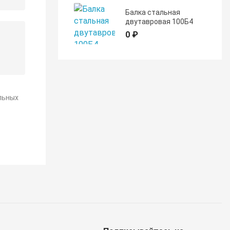
Балка стальная
двутавровая 100Б4
0 ₽
льных