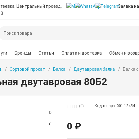
нтеевка, Центральный проезд,
Заявка на
 3
уги
Бренды
Статьи
Оплата и доставка
Обмен и возв
т
Сортовой прокат
Балка
Двутавровая балка
Балка 
ьная двутавровая 80Б2
Код товара: 001-12454
(0)
0 ₽