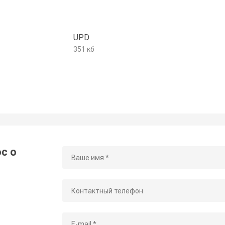
UPD
351 кб
с о