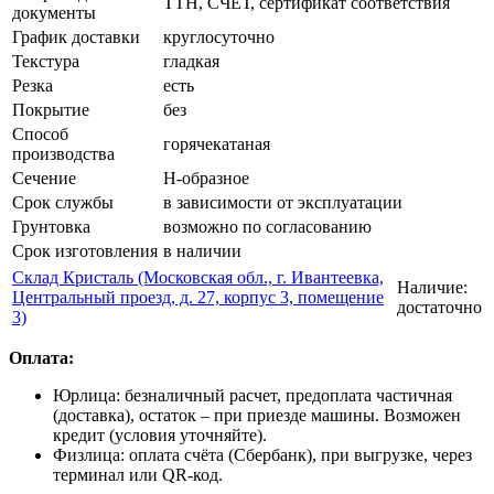
ТТН, СЧЕТ, сертификат соответствия
документы
График доставки
круглосуточно
Текстура
гладкая
Резка
есть
Покрытие
без
Способ
горячекатаная
производства
Сечение
Н-образное
Срок службы
в зависимости от эксплуатации
Грунтовка
возможно по согласованию
Срок изготовления
в наличии
Склад Кристаль (Московская обл., г. Ивантеевка,
Наличие:
Центральный проезд, д. 27, корпус 3, помещение
достаточно
3)
Оплата:
Юрлица: безналичный расчет, предоплата частичная
(доставка), остаток – при приезде машины. Возможен
кредит (условия уточняйте).
Физлица: оплата счёта (Сбербанк), при выгрузке, через
терминал или QR-код.