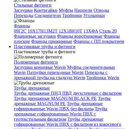
Стальные фитинги
Заглушки
Контргайки
Муфты
Ниппели
Отводы
Переходы
Соединители
Тройники
Угольники
Фланцы
09Г2С
10Х17Н13М2Т
12Х18Н10Т
13ХФА
Сталь 20
Фланцевые заглушки
Фланцы воротниковые
Фланцы
плоские
Фланцы прижимные
Фланцы с ПП покрытием
Пластиковые трубы и фитинги
Пластиковые трубы и фитинги
Полимерные фитинги
Заглушки концевые Wavin
Муфты соединительные
Wavin
Патрубки переходные Wavin
Переходы с
дренажной трубы на гладкую Wavin
Тройники Wavin
Трубы дренажные
Трубы дренажные ПНД ПВД двухстенные с фильтром
Трубы дренажные MAGNUM BLACK PE
Трубы
дренажные MAGNUM PE
Трубы дренажные
гофрированные Wavin ПВХ без фильтра
Трубы
дренажные гофрированные Wavin ПВХ с
геотекстильным фильтром
Трубы дренажные
гофрированные Wavin ПВХ с фильтром из кокосового