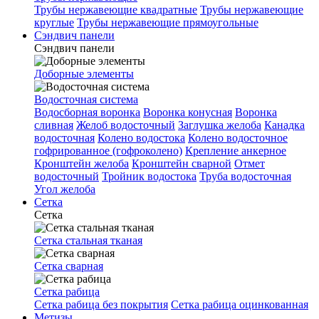
Трубы нержавеющие квадратные
Трубы нержавеющие
круглые
Трубы нержавеющие прямоугольные
Сэндвич панели
Сэндвич панели
Доборные элементы
Водосточная система
Водосборная воронка
Воронка конусная
Воронка
сливная
Желоб водосточный
Заглушка желоба
Канадка
водосточная
Колено водостока
Колено водосточное
гофрированное (гофроколено)
Крепление анкерное
Кронштейн желоба
Кронштейн сварной
Отмет
водосточный
Тройник водостока
Труба водосточная
Угол желоба
Сетка
Сетка
Сетка стальная тканая
Сетка сварная
Сетка рабица
Сетка рабица без покрытия
Сетка рабица оцинкованная
Метизы