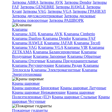
Затворы ABRA
Затворы AVK
Затворы Dendor
Затворы
FAF
Затворы GENEBRE
Затворы HAWLE
Затворы
Kvant
Затворы VAG
Затворы VGA
Затворы ГРАНВЭЛ
Затворы двухэксцентриковые
Затворы дисковые
Затворы поворотные
Затворы РАШВОРК
Клапаны
Клапаны ADL
Клапаны AVK
Клапаны Cimberio
Клапаны Danfoss
Клапаны Dendor
Клапаны FAF
Клапаны HAWLE
Клапаны JAFAR
Клапаны Tecofi
Клапаны VAG
Клапаны VGA
Клапаны VIR
Клапаны
ZETKAMA
Клапаны Балансировочные
Клапаны
Воздушные
Клапаны Запорные
Клапаны Обратные
Клапаны Отсечные
Клапаны Предохранительные
Клапаны Регулирующие
Клапаны Ридан
Клапаны
Теплосила
Клапаны Электромагнитные
Клапаны
Энерготехномаш
Краны шаровые
Краны шаровые Бронзовые
Краны шаровые Латунные
Краны шаровые Нержавеющие
Краны шаровые
Полиэтиленовые (ПЭ)
Краны шаровые Стальные
Краны
шаровые Чугунные
Пожарные гидранты