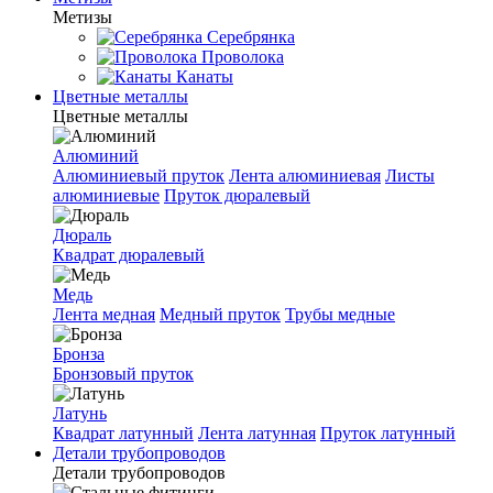
Метизы
Серебрянка
Проволока
Канаты
Цветные металлы
Цветные металлы
Алюминий
Алюминиевый пруток
Лента алюминиевая
Листы
алюминиевые
Пруток дюралевый
Дюраль
Квадрат дюралевый
Медь
Лента медная
Медный пруток
Трубы медные
Бронза
Бронзовый пруток
Латунь
Квадрат латунный
Лента латунная
Пруток латунный
Детали трубопроводов
Детали трубопроводов