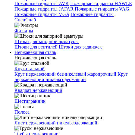
Пожарные гидранты AVK
Пожарные гидранты HAWLE
Пожарные гидранты JAFAR
Пожарные гидранты VAG
Пожарные гидранты VGA
Пожарные гидранты
СпецСнаб
Фильтры
Штоки для запорной арматуры
Штоки для вентилей
Штоки для задвижек
Нержавеющая сталь
Нержавеющая сталь
Круг стальной
Круг нержавеющий безникелевый жаропрочный
Круг
нержавеющий никельсодержащий
Квадрат нержавеющий
Шестигранник
Полоса
Лист нержавеющий никельсодержащий
Трубы нержавеющие