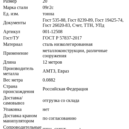
Размер
20
Марка стали
09г2с
Ед. изм.
тонна
Гост 535-88, Гост 8239-89, Гост 19425-74,
Документы
Гост 26020-83, Счет, ТТН, УПд
Артикул
001-12508
Гост/ТУ
ГОСТ Р 57837-2017
Материал
сталь низколегированная
металлоконструкции, различные
Применение
сооружения
Длина
12 метров
Производитель
АМТЗ, Евраз
металла
Вес метра
0.0882
Страна
Российская Федерация
происхождения
Доставка/
отгрузка со склада
самовывоз
Упаковка
нет
Доставка краном
по согласованию
манипулятором
Сопроводительные