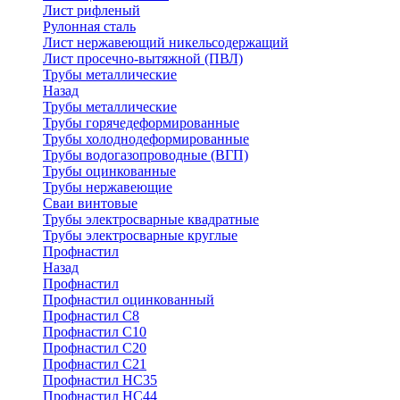
Лист рифленый
Рулонная сталь
Лист нержавеющий никельсодержащий
Лист просечно-вытяжной (ПВЛ)
Трубы металлические
Назад
Трубы металлические
Трубы горячедеформированные
Трубы холоднодеформированные
Трубы водогазопроводные (ВГП)
Трубы оцинкованные
Трубы нержавеющие
Сваи винтовые
Трубы электросварные квадратные
Трубы электросварные круглые
Профнастил
Назад
Профнастил
Профнастил оцинкованный
Профнастил С8
Профнастил С10
Профнастил С20
Профнастил С21
Профнастил НС35
Профнастил НС44