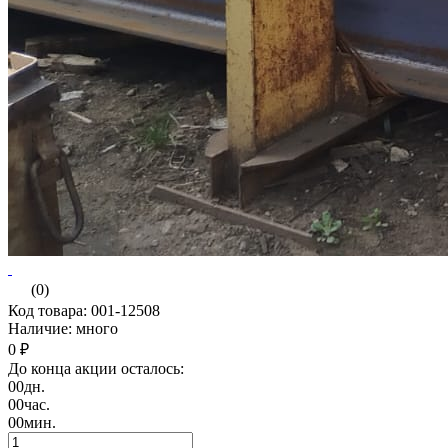
(0)
Код товара: 001-12508
Наличие: много
0 ₽
До конца акции осталось:
00
дн.
00
час.
00
мин.