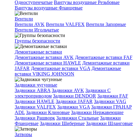
Одноступенчатые
Вантузы воздушные Резьбовые
Вантузы воздушные Фланцевые
Вентили
Вентили AVK
Вентили VALFEX
Вентили Запорные
Вентили Игольчатые
Группы безопасности
Демонтажные вставки
Демонтажные вставки AVK
Демонтажные вставки FAF
Демонтажные вставки HAWLE
Демонтажные вставки
JAFAR
Демонтажные вставки VGA
Демонтажные
вставки VIKING JOHNSON
Задвижки чугунные
Задвижки ABRA
Задвижки AVK
Задвижки C
электроприводом
Задвижки DENDOR
Задвижки FAF
Задвижки HAWLE
Задвижки JAFAR
Задвижки VAG
Задвижки VALFEX
Задвижки VGA
Задвижки ГРАНАР
ADL
Задвижки Клиновые
Задвижки Нержавеющие
Задвижки Рашворк
Задвижки Стальные
Задвижки
Фланцевые
Задвижки Шиберные
Задвижки Шланговые
Затворы