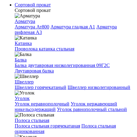
Сортовой прокат
Сортовой прокат
Арматура
Арматура Ат800
Арматура гладкая A1
Арматура
рифленая A3
Катанка
Проволока катанка стальная
Балка
Балка двутавровая низколегированная 09Г2С
Двутавровая балка
Швеллер
Швеллер горячекатаный
Швеллер низколегированный
Уголок
Уголок неравнополочный
Уголок нержавеющий
никельсодержащий
Уголок равнополочный стальной
Полоса стальная
Полоса стальная горячекатаная
Полоса стальная
оцинкованная