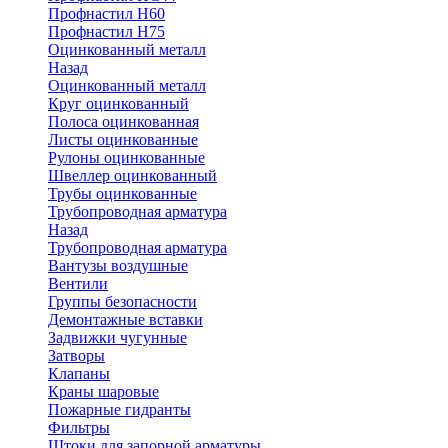
Профнастил Н60
Профнастил Н75
Оцинкованный металл
Назад
Оцинкованный металл
Круг оцинкованный
Полоса оцинкованная
Листы оцинкованные
Рулоны оцинкованные
Швеллер оцинкованный
Трубы оцинкованные
Трубопроводная арматура
Назад
Трубопроводная арматура
Вантузы воздушные
Вентили
Группы безопасности
Демонтажные вставки
Задвижки чугунные
Затворы
Клапаны
Краны шаровые
Пожарные гидранты
Фильтры
Штоки для запорной арматуры