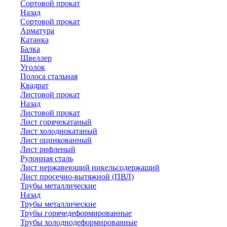
Сортовой прокат
Назад
Сортовой прокат
Арматура
Катанка
Балка
Швеллер
Уголок
Полоса стальная
Квадрат
Листовой прокат
Назад
Листовой прокат
Лист горячекатаный
Лист холоднокатаный
Лист оцинкованный
Лист рифленый
Рулонная сталь
Лист нержавеющий никельсодержащий
Лист просечно-вытяжной (ПВЛ)
Трубы металлические
Назад
Трубы металлические
Трубы горячедеформированные
Трубы холоднодеформированные