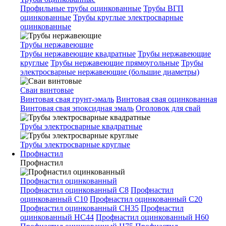
Профильные трубы оцинкованные
Трубы ВГП
оцинкованные
Трубы круглые электросварные
оцинкованные
Трубы нержавеющие
Трубы нержавеющие квадратные
Трубы нержавеющие
круглые
Трубы нержавеющие прямоугольные
Трубы
электросварные нержавеющие (большие диаметры)
Сваи винтовые
Винтовая свая грунт-эмаль
Винтовая свая оцинкованная
Винтовая свая эпоксидная эмаль
Оголовок для свай
Трубы электросварные квадратные
Трубы электросварные круглые
Профнастил
Профнастил
Профнастил оцинкованный
Профнастил оцинкованный С8
Профнастил
оцинкованный С10
Профнастил оцинкованный С20
Профнастил оцинкованный СН35
Профнастил
оцинкованный НС44
Профнастил оцинкованный Н60