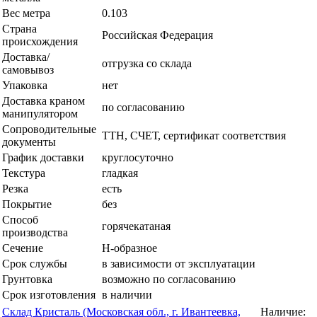
Вес метра
0.103
Страна
Российская Федерация
происхождения
Доставка/
отгрузка со склада
самовывоз
Упаковка
нет
Доставка краном
по согласованию
манипулятором
Сопроводительные
ТТН, СЧЕТ, сертификат соответствия
документы
График доставки
круглосуточно
Текстура
гладкая
Резка
есть
Покрытие
без
Способ
горячекатаная
производства
Сечение
Н-образное
Срок службы
в зависимости от эксплуатации
Грунтовка
возможно по согласованию
Срок изготовления
в наличии
Склад Кристаль (Московская обл., г. Ивантеевка,
Наличие: