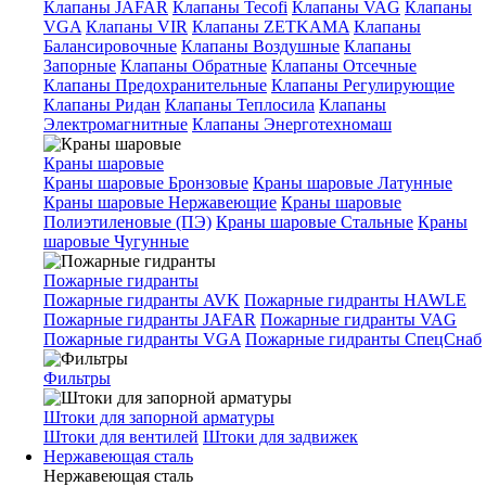
Клапаны JAFAR
Клапаны Tecofi
Клапаны VAG
Клапаны
VGA
Клапаны VIR
Клапаны ZETKAMA
Клапаны
Балансировочные
Клапаны Воздушные
Клапаны
Запорные
Клапаны Обратные
Клапаны Отсечные
Клапаны Предохранительные
Клапаны Регулирующие
Клапаны Ридан
Клапаны Теплосила
Клапаны
Электромагнитные
Клапаны Энерготехномаш
Краны шаровые
Краны шаровые Бронзовые
Краны шаровые Латунные
Краны шаровые Нержавеющие
Краны шаровые
Полиэтиленовые (ПЭ)
Краны шаровые Стальные
Краны
шаровые Чугунные
Пожарные гидранты
Пожарные гидранты AVK
Пожарные гидранты HAWLE
Пожарные гидранты JAFAR
Пожарные гидранты VAG
Пожарные гидранты VGA
Пожарные гидранты СпецСнаб
Фильтры
Штоки для запорной арматуры
Штоки для вентилей
Штоки для задвижек
Нержавеющая сталь
Нержавеющая сталь