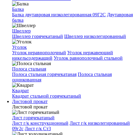
Балка
Балка двутавровая низколегированная 09Г2С
Двутавровая
балка
Швеллер
Швеллер горячекатаный
Швеллер низколегированный
Уголок
Уголок неравнополочный
Уголок нержавеющий
никельсодержащий
Уголок равнополочный стальной
Полоса стальная
Полоса стальная горячекатаная
Полоса стальная
оцинкованная
Квадрат
Квадрат стальной горячекатаный
Листовой прокат
Листовой прокат
Лист горячекатаный
Лист г/к конструкционный
Лист г/к низколегированный
09г2с
Лист г/к Ст3