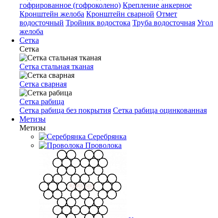
гофрированное (гофроколено)
Крепление анкерное
Кронштейн желоба
Кронштейн сварной
Отмет
водосточный
Тройник водостока
Труба водосточная
Угол
желоба
Сетка
Сетка
Сетка стальная тканая
Сетка сварная
Сетка рабица
Сетка рабица без покрытия
Сетка рабица оцинкованная
Метизы
Метизы
Серебрянка
Проволока