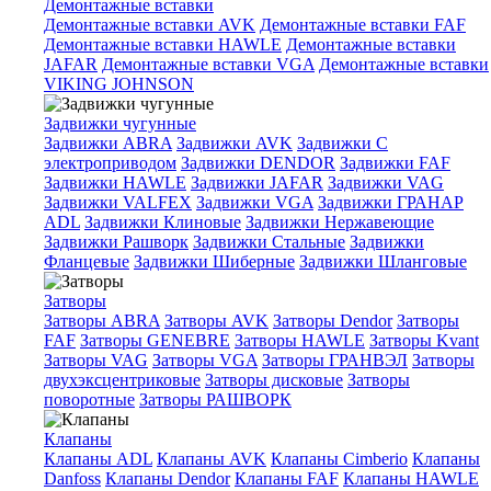
Демонтажные вставки
Демонтажные вставки AVK
Демонтажные вставки FAF
Демонтажные вставки HAWLE
Демонтажные вставки
JAFAR
Демонтажные вставки VGA
Демонтажные вставки
VIKING JOHNSON
Задвижки чугунные
Задвижки ABRA
Задвижки AVK
Задвижки C
электроприводом
Задвижки DENDOR
Задвижки FAF
Задвижки HAWLE
Задвижки JAFAR
Задвижки VAG
Задвижки VALFEX
Задвижки VGA
Задвижки ГРАНАР
ADL
Задвижки Клиновые
Задвижки Нержавеющие
Задвижки Рашворк
Задвижки Стальные
Задвижки
Фланцевые
Задвижки Шиберные
Задвижки Шланговые
Затворы
Затворы ABRA
Затворы AVK
Затворы Dendor
Затворы
FAF
Затворы GENEBRE
Затворы HAWLE
Затворы Kvant
Затворы VAG
Затворы VGA
Затворы ГРАНВЭЛ
Затворы
двухэксцентриковые
Затворы дисковые
Затворы
поворотные
Затворы РАШВОРК
Клапаны
Клапаны ADL
Клапаны AVK
Клапаны Cimberio
Клапаны
Danfoss
Клапаны Dendor
Клапаны FAF
Клапаны HAWLE