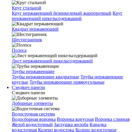
Круг стальной
Круг нержавеющий безникелевый жаропрочный
Круг
нержавеющий никельсодержащий
Квадрат нержавеющий
Шестигранник
Полоса
Лист нержавеющий никельсодержащий
Трубы нержавеющие
Трубы нержавеющие квадратные
Трубы нержавеющие
круглые
Трубы нержавеющие прямоугольные
Сэндвич панели
Сэндвич панели
Доборные элементы
Водосточная система
Водосборная воронка
Воронка конусная
Воронка сливная
Желоб водосточный
Заглушка желоба
Канадка
водосточная
Колено водостока
Колено водосточное