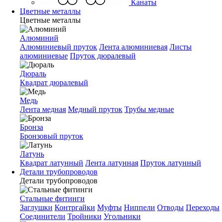
Канаты
Цветные металлы
Цветные металлы
Алюминий
Алюминиевый пруток
Лента алюминиевая
Листы
алюминиевые
Пруток дюралевый
Дюраль
Квадрат дюралевый
Медь
Лента медная
Медный пруток
Трубы медные
Бронза
Бронзовый пруток
Латунь
Квадрат латунный
Лента латунная
Пруток латунный
Детали трубопроводов
Детали трубопроводов
Стальные фитинги
Заглушки
Контргайки
Муфты
Ниппели
Отводы
Переходы
Соединители
Тройники
Угольники