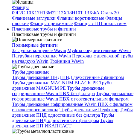
Фланцы
09Г2С
10Х17Н13М2Т
12Х18Н10Т
13ХФА
Сталь 20
Фланцевые заглушки
Фланцы воротниковые
Фланцы
плоские
Фланцы прижимные
Фланцы с ПП покрытием
Пластиковые трубы и фитинги
Пластиковые трубы и фитинги
Полимерные фитинги
Заглушки концевые Wavin
Муфты соединительные Wavin
Патрубки переходные Wavin
Переходы с дренажной трубы
на гладкую Wavin
Тройники Wavin
Трубы дренажные
Трубы дренажные ПНД ПВД двухстенные с фильтром
Трубы дренажные MAGNUM BLACK PE
Трубы
дренажные MAGNUM PE
Трубы дренажные
гофрированные Wavin ПВХ без фильтра
Трубы дренажные
гофрированные Wavin ПВХ с геотекстильным фильтром
Трубы дренажные гофрированные Wavin ПВХ с фильтром
из кокосового волокна
Трубы дренажные Перфокор
Трубы
дренажные ПНД одностенные без фильтра
Трубы
дренажные ПНД одностенные с фильтром
Трубы
дренажные ПП ИКАПЛАСТ