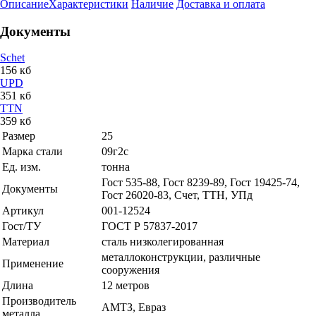
Описание
Характеристики
Наличие
Доставка и оплата
Документы
Schet
156 кб
UPD
351 кб
TTN
359 кб
Размер
25
Марка стали
09г2с
Ед. изм.
тонна
Гост 535-88, Гост 8239-89, Гост 19425-74,
Документы
Гост 26020-83, Счет, ТТН, УПд
Артикул
001-12524
Гост/ТУ
ГОСТ Р 57837-2017
Материал
сталь низколегированная
металлоконструкции, различные
Применение
сооружения
Длина
12 метров
Производитель
АМТЗ, Евраз
металла