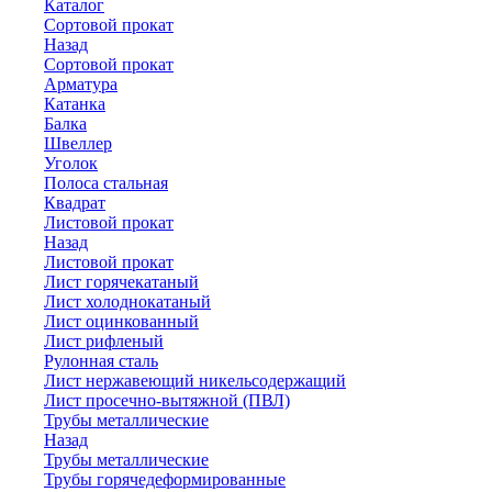
Каталог
Сортовой прокат
Назад
Сортовой прокат
Арматура
Катанка
Балка
Швеллер
Уголок
Полоса стальная
Квадрат
Листовой прокат
Назад
Листовой прокат
Лист горячекатаный
Лист холоднокатаный
Лист оцинкованный
Лист рифленый
Рулонная сталь
Лист нержавеющий никельсодержащий
Лист просечно-вытяжной (ПВЛ)
Трубы металлические
Назад
Трубы металлические
Трубы горячедеформированные