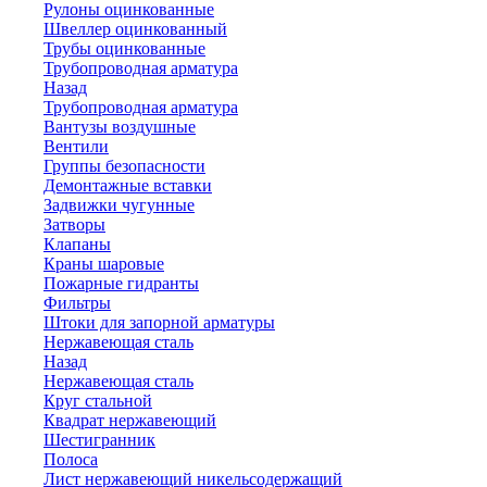
Рулоны оцинкованные
Швеллер оцинкованный
Трубы оцинкованные
Трубопроводная арматура
Назад
Трубопроводная арматура
Вантузы воздушные
Вентили
Группы безопасности
Демонтажные вставки
Задвижки чугунные
Затворы
Клапаны
Краны шаровые
Пожарные гидранты
Фильтры
Штоки для запорной арматуры
Нержавеющая сталь
Назад
Нержавеющая сталь
Круг стальной
Квадрат нержавеющий
Шестигранник
Полоса
Лист нержавеющий никельсодержащий