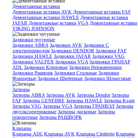
Демонтажные вставки
Демонтажные вставки AVK
Демонтажные вставки FAF
Демонтажные вставки HAWLE
Демонтажные вставки
JAFAR
Демонтажные вставки VGA
Демонтажные вставки
VIKING JOHNSON
Задвижки чугунные
Задвижки ABRA
Задвижки AVK
Задвижки C
электроприводом
Задвижки DENDOR
Задвижки FAF
Задвижки HAWLE
Задвижки JAFAR
Задвижки VAG
Задвижки VALFEX
Задвижки VGA
Задвижки ГРАНАР
ADL
Задвижки Клиновые
Задвижки Нержавеющие
Задвижки Рашворк
Задвижки Стальные
Задвижки
Фланцевые
Задвижки Шиберные
Задвижки Шланговые
Затворы
Затворы ABRA
Затворы AVK
Затворы Dendor
Затворы
FAF
Затворы GENEBRE
Затворы HAWLE
Затворы Kvant
Затворы VAG
Затворы VGA
Затворы ГРАНВЭЛ
Затворы
двухэксцентриковые
Затворы дисковые
Затворы
поворотные
Затворы РАШВОРК
Клапаны
Клапаны ADL
Клапаны AVK
Клапаны Cimberio
Клапаны