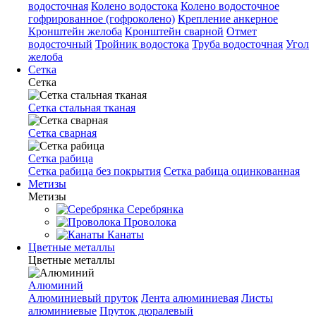
водосточная
Колено водостока
Колено водосточное
гофрированное (гофроколено)
Крепление анкерное
Кронштейн желоба
Кронштейн сварной
Отмет
водосточный
Тройник водостока
Труба водосточная
Угол
желоба
Сетка
Сетка
Сетка стальная тканая
Сетка сварная
Сетка рабица
Сетка рабица без покрытия
Сетка рабица оцинкованная
Метизы
Метизы
Серебрянка
Проволока
Канаты
Цветные металлы
Цветные металлы
Алюминий
Алюминиевый пруток
Лента алюминиевая
Листы
алюминиевые
Пруток дюралевый