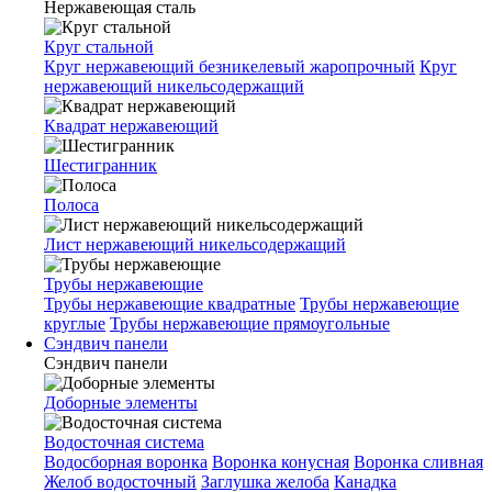
Нержавеющая сталь
Круг стальной
Круг нержавеющий безникелевый жаропрочный
Круг
нержавеющий никельсодержащий
Квадрат нержавеющий
Шестигранник
Полоса
Лист нержавеющий никельсодержащий
Трубы нержавеющие
Трубы нержавеющие квадратные
Трубы нержавеющие
круглые
Трубы нержавеющие прямоугольные
Сэндвич панели
Сэндвич панели
Доборные элементы
Водосточная система
Водосборная воронка
Воронка конусная
Воронка сливная
Желоб водосточный
Заглушка желоба
Канадка