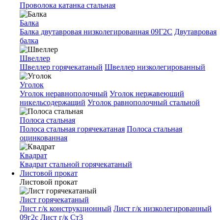
Проволока катанка стальная
Балка
Балка двутавровая низколегированная 09Г2С
Двутавровая
балка
Швеллер
Швеллер горячекатаный
Швеллер низколегированный
Уголок
Уголок неравнополочный
Уголок нержавеющий
никельсодержащий
Уголок равнополочный стальной
Полоса стальная
Полоса стальная горячекатаная
Полоса стальная
оцинкованная
Квадрат
Квадрат стальной горячекатаный
Листовой прокат
Листовой прокат
Лист горячекатаный
Лист г/к конструкционный
Лист г/к низколегированный
09г2с
Лист г/к Ст3