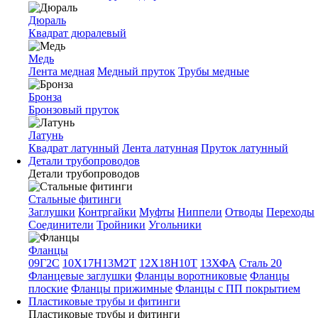
Дюраль
Квадрат дюралевый
Медь
Лента медная
Медный пруток
Трубы медные
Бронза
Бронзовый пруток
Латунь
Квадрат латунный
Лента латунная
Пруток латунный
Детали трубопроводов
Детали трубопроводов
Стальные фитинги
Заглушки
Контргайки
Муфты
Ниппели
Отводы
Переходы
Соединители
Тройники
Угольники
Фланцы
09Г2С
10Х17Н13М2Т
12Х18Н10Т
13ХФА
Сталь 20
Фланцевые заглушки
Фланцы воротниковые
Фланцы
плоские
Фланцы прижимные
Фланцы с ПП покрытием
Пластиковые трубы и фитинги
Пластиковые трубы и фитинги