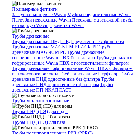
Полимерные фитинги
Заглушки концевые Wavin
Муфты соединительные Wavin
Патрубки переходные Wavin
Переходы с дренажной трубы
на гладкую Wavin
Тройники Wavin
Трубы дренажные
Трубы дренажные ПНД ПВД двухстенные с фильтром
Трубы дренажные MAGNUM BLACK PE
Трубы
дренажные MAGNUM PE
Трубы дренажные
гофрированные Wavin ПВХ без фильтра
Трубы дренажные
гофрированные Wavin ПВХ с геотекстильным фильтром
Трубы дренажные гофрированные Wavin ПВХ с фильтром
из кокосового волокна
Трубы дренажные Перфокор
Трубы
дренажные ПНД одностенные без фильтра
Трубы
дренажные ПНД одностенные с фильтром
Трубы
дренажные ПП ИКАПЛАСТ
Трубы металлопластиковые
Трубы ПНД (ПЭ) для воды
Трубы ПНД (ПЭ) для газа
Трубы полипропиленовые PPR (PPRC)