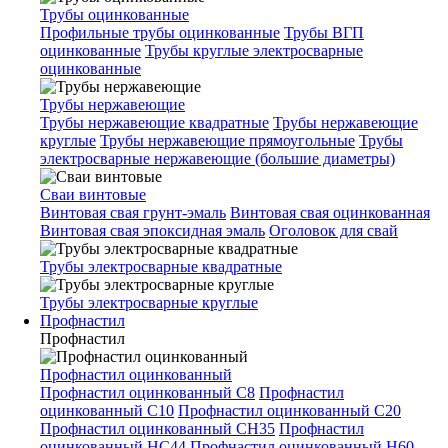
Трубы оцинкованные
Профильные трубы оцинкованные
Трубы ВГП
оцинкованные
Трубы круглые электросварные
оцинкованные
Трубы нержавеющие
Трубы нержавеющие квадратные
Трубы нержавеющие
круглые
Трубы нержавеющие прямоугольные
Трубы
электросварные нержавеющие (большие диаметры)
Сваи винтовые
Винтовая свая грунт-эмаль
Винтовая свая оцинкованная
Винтовая свая эпоксидная эмаль
Оголовок для свай
Трубы электросварные квадратные
Трубы электросварные круглые
Профнастил
Профнастил
Профнастил оцинкованный
Профнастил оцинкованный С8
Профнастил
оцинкованный С10
Профнастил оцинкованный С20
Профнастил оцинкованный СН35
Профнастил
оцинкованный НС44
Профнастил оцинкованный Н60