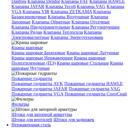
Danfoss
Клапаны Dendor
Клапаны FAF
Клапаны HAWLE
Клапаны JAFAR
Клапаны Tecofi
Клапаны VAG
Клапаны
VGA
Клапаны VIR
Клапаны ZETKAMA
Клапаны
Балансировочные
Клапаны Воздушные
Клапаны
Запорные
Клапаны Обратные
Клапаны Отсечные
Клапаны Предохранительные
Клапаны Регулирующие
Клапаны Ридан
Клапаны Теплосила
Клапаны
Электромагнитные
Клапаны Энерготехномаш
Краны шаровые
Краны шаровые Бронзовые
Краны шаровые Латунные
Краны шаровые Нержавеющие
Краны шаровые
Полиэтиленовые (ПЭ)
Краны шаровые Стальные
Краны
шаровые Чугунные
Пожарные гидранты
Пожарные гидранты AVK
Пожарные гидранты HAWLE
Пожарные гидранты JAFAR
Пожарные гидранты VAG
Пожарные гидранты VGA
Пожарные гидранты СпецСнаб
Фильтры
Штоки для запорной арматуры
Штоки для вентилей
Штоки для задвижек
Нержавеющая сталь