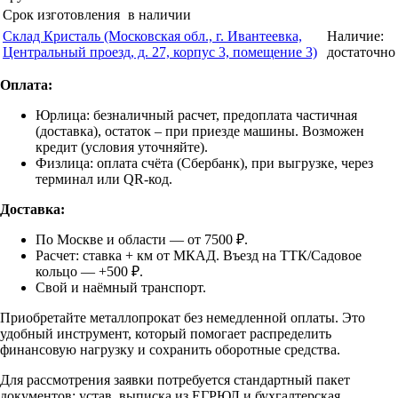
Срок изготовления
в наличии
Склад Кристаль (Московская обл., г. Ивантеевка,
Наличие:
Центральный проезд, д. 27, корпус 3, помещение 3)
достаточно
Оплата:
Юрлица: безналичный расчет, предоплата частичная
(доставка), остаток – при приезде машины. Возможен
кредит (условия уточняйте).
Физлица: оплата счёта (Сбербанк), при выгрузке, через
терминал или QR-код.
Доставка:
По Москве и области — от 7500 ₽.
Расчет: ставка + км от МКАД. Въезд на ТТК/Садовое
кольцо — +500 ₽.
Свой и наёмный транспорт.
Приобретайте металлопрокат без немедленной оплаты. Это
удобный инструмент, который помогает распределить
финансовую нагрузку и сохранить оборотные средства.
Для рассмотрения заявки потребуется стандартный пакет
документов: устав, выписка из ЕГРЮЛ и бухгалтерская