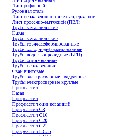
Лист оцинкованный
Лист рифленый
Рулонная сталь
Лист нержавеющий никельсодержащий
Лист просечно-вытяжной (ПВЛ)
Трубы металлические
Назад
Трубы металлические
Трубы горячедеформированные
Трубы холоднодеформированные
Трубы водогазопроводные (ВГП)
Трубы оцинкованные
Трубы нержавеющие
Сваи винтовые
Трубы электросварные квадратные
Трубы электросварные круглые
Профнастил
Назад
Профнастил
Профнастил оцинкованный
Профнастил С8
Профнастил С10
Профнастил С20
Профнастил С21
Профнастил НС35