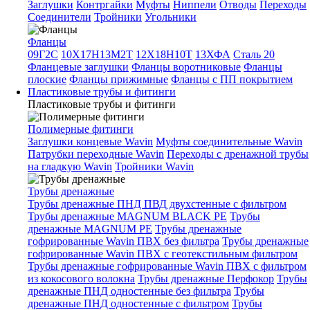
Заглушки
Контргайки
Муфты
Ниппели
Отводы
Переходы
Соединители
Тройники
Угольники
Фланцы
09Г2С
10Х17Н13М2Т
12Х18Н10Т
13ХФА
Сталь 20
Фланцевые заглушки
Фланцы воротниковые
Фланцы
плоские
Фланцы прижимные
Фланцы с ПП покрытием
Пластиковые трубы и фитинги
Пластиковые трубы и фитинги
Полимерные фитинги
Заглушки концевые Wavin
Муфты соединительные Wavin
Патрубки переходные Wavin
Переходы с дренажной трубы
на гладкую Wavin
Тройники Wavin
Трубы дренажные
Трубы дренажные ПНД ПВД двухстенные с фильтром
Трубы дренажные MAGNUM BLACK PE
Трубы
дренажные MAGNUM PE
Трубы дренажные
гофрированные Wavin ПВХ без фильтра
Трубы дренажные
гофрированные Wavin ПВХ с геотекстильным фильтром
Трубы дренажные гофрированные Wavin ПВХ с фильтром
из кокосового волокна
Трубы дренажные Перфокор
Трубы
дренажные ПНД одностенные без фильтра
Трубы
дренажные ПНД одностенные с фильтром
Трубы