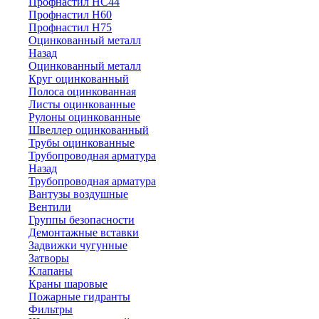
Профнастил НС44
Профнастил Н60
Профнастил Н75
Оцинкованный металл
Назад
Оцинкованный металл
Круг оцинкованный
Полоса оцинкованная
Листы оцинкованные
Рулоны оцинкованные
Швеллер оцинкованный
Трубы оцинкованные
Трубопроводная арматура
Назад
Трубопроводная арматура
Вантузы воздушные
Вентили
Группы безопасности
Демонтажные вставки
Задвижки чугунные
Затворы
Клапаны
Краны шаровые
Пожарные гидранты
Фильтры