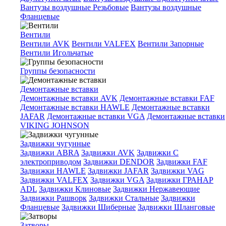
Вантузы воздушные Резьбовые
Вантузы воздушные
Фланцевые
Вентили
Вентили AVK
Вентили VALFEX
Вентили Запорные
Вентили Игольчатые
Группы безопасности
Демонтажные вставки
Демонтажные вставки AVK
Демонтажные вставки FAF
Демонтажные вставки HAWLE
Демонтажные вставки
JAFAR
Демонтажные вставки VGA
Демонтажные вставки
VIKING JOHNSON
Задвижки чугунные
Задвижки ABRA
Задвижки AVK
Задвижки C
электроприводом
Задвижки DENDOR
Задвижки FAF
Задвижки HAWLE
Задвижки JAFAR
Задвижки VAG
Задвижки VALFEX
Задвижки VGA
Задвижки ГРАНАР
ADL
Задвижки Клиновые
Задвижки Нержавеющие
Задвижки Рашворк
Задвижки Стальные
Задвижки
Фланцевые
Задвижки Шиберные
Задвижки Шланговые
Затворы