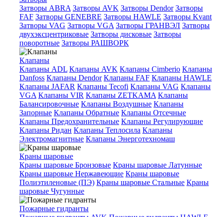
Затворы ABRA
Затворы AVK
Затворы Dendor
Затворы
FAF
Затворы GENEBRE
Затворы HAWLE
Затворы Kvant
Затворы VAG
Затворы VGA
Затворы ГРАНВЭЛ
Затворы
двухэксцентриковые
Затворы дисковые
Затворы
поворотные
Затворы РАШВОРК
Клапаны
Клапаны ADL
Клапаны AVK
Клапаны Cimberio
Клапаны
Danfoss
Клапаны Dendor
Клапаны FAF
Клапаны HAWLE
Клапаны JAFAR
Клапаны Tecofi
Клапаны VAG
Клапаны
VGA
Клапаны VIR
Клапаны ZETKAMA
Клапаны
Балансировочные
Клапаны Воздушные
Клапаны
Запорные
Клапаны Обратные
Клапаны Отсечные
Клапаны Предохранительные
Клапаны Регулирующие
Клапаны Ридан
Клапаны Теплосила
Клапаны
Электромагнитные
Клапаны Энерготехномаш
Краны шаровые
Краны шаровые Бронзовые
Краны шаровые Латунные
Краны шаровые Нержавеющие
Краны шаровые
Полиэтиленовые (ПЭ)
Краны шаровые Стальные
Краны
шаровые Чугунные
Пожарные гидранты