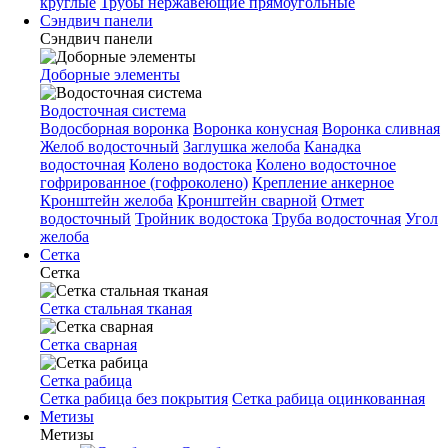
круглые
Трубы нержавеющие прямоугольные
Сэндвич панели
Сэндвич панели
Доборные элементы
Водосточная система
Водосборная воронка
Воронка конусная
Воронка сливная
Желоб водосточный
Заглушка желоба
Канадка
водосточная
Колено водостока
Колено водосточное
гофрированное (гофроколено)
Крепление анкерное
Кронштейн желоба
Кронштейн сварной
Отмет
водосточный
Тройник водостока
Труба водосточная
Угол
желоба
Сетка
Сетка
Сетка стальная тканая
Сетка сварная
Сетка рабица
Сетка рабица без покрытия
Сетка рабица оцинкованная
Метизы
Метизы