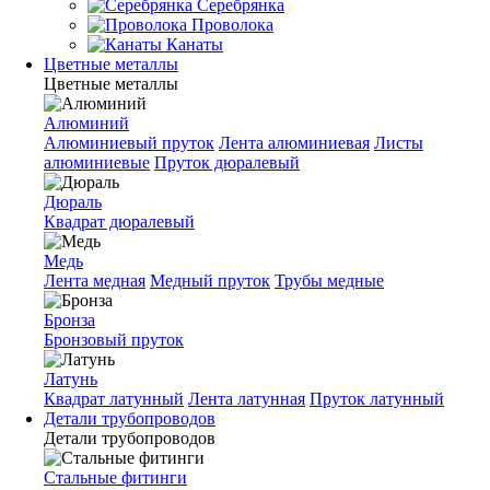
Серебрянка
Проволока
Канаты
Цветные металлы
Цветные металлы
Алюминий
Алюминиевый пруток
Лента алюминиевая
Листы
алюминиевые
Пруток дюралевый
Дюраль
Квадрат дюралевый
Медь
Лента медная
Медный пруток
Трубы медные
Бронза
Бронзовый пруток
Латунь
Квадрат латунный
Лента латунная
Пруток латунный
Детали трубопроводов
Детали трубопроводов
Стальные фитинги