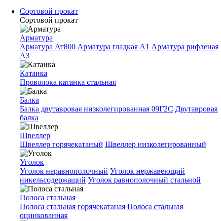
Сортовой прокат
Сортовой прокат
Арматура
Арматура Ат800
Арматура гладкая A1
Арматура рифленая
A3
Катанка
Проволока катанка стальная
Балка
Балка двутавровая низколегированная 09Г2С
Двутавровая
балка
Швеллер
Швеллер горячекатаный
Швеллер низколегированный
Уголок
Уголок неравнополочный
Уголок нержавеющий
никельсодержащий
Уголок равнополочный стальной
Полоса стальная
Полоса стальная горячекатаная
Полоса стальная
оцинкованная