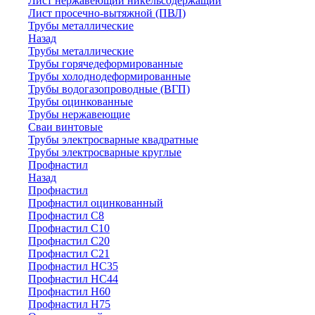
Лист нержавеющий никельсодержащий
Лист просечно-вытяжной (ПВЛ)
Трубы металлические
Назад
Трубы металлические
Трубы горячедеформированные
Трубы холоднодеформированные
Трубы водогазопроводные (ВГП)
Трубы оцинкованные
Трубы нержавеющие
Сваи винтовые
Трубы электросварные квадратные
Трубы электросварные круглые
Профнастил
Назад
Профнастил
Профнастил оцинкованный
Профнастил С8
Профнастил С10
Профнастил С20
Профнастил С21
Профнастил НС35
Профнастил НС44
Профнастил Н60
Профнастил Н75