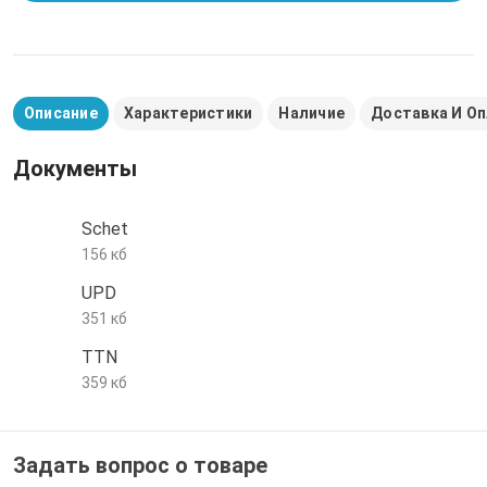
е трубы и фитинги
Описание
Характеристики
Наличие
Доставка И О
Документы
Schet
156 кб
UPD
351 кб
TTN
359 кб
Задать вопрос о товаре