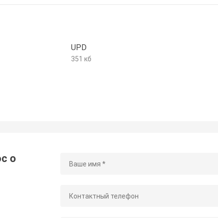
UPD
351 кб
с о