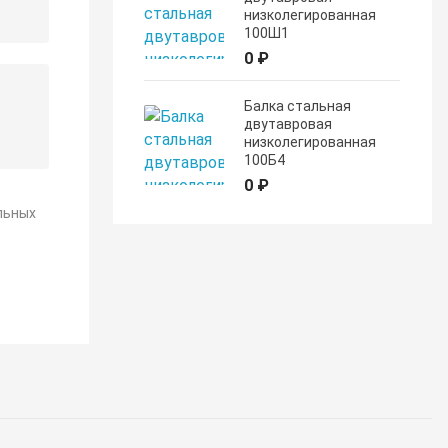
низколегированная
100Ш1
0 ₽
Балка стальная
двутавровая
низколегированная
100Б4
0 ₽
льных