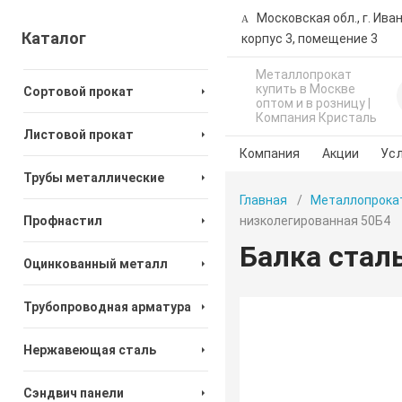
Московская обл., г. Ива
Каталог
корпус 3, помещение 3
Металлопрокат
купить в Москве
Сортовой прокат
оптом и в розницу |
Компания Кристаль
Листовой прокат
Компания
Акции
Усл
Трубы металлические
Главная
Металлопрока
Профнастил
низколегированная 50Б4
Балка стал
Оцинкованный металл
Трубопроводная арматура
Нержавеющая сталь
Сэндвич панели