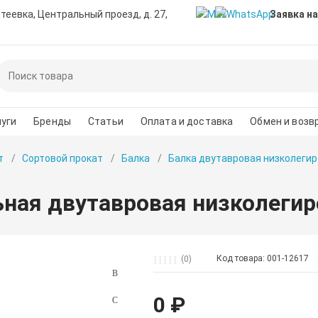
нтеевка, Центральный проезд, д. 27,
Заявка на
уги
Бренды
Статьи
Оплата и доставка
Обмен и возв
т
Сортовой прокат
Балка
Балка двутавровая низколегир
ьная двутавровая низколегир
Код товара: 001-12617
(0)
0 ₽