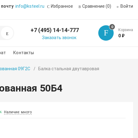
 почту
info@ksteel.ru
Избранное
Сравнение
(0)
Войти
0
+7 (495) 14-14-777
Корзина
Поиск
0 ₽
Заказать звонок
рат
Контакты
ованная 09Г2С
Балка стальная двутавровая
ованная 50Б4
Наличие: много