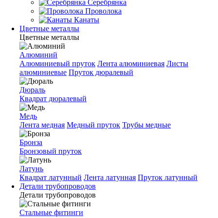
Серебрянка
Проволока
Канаты
Цветные металлы
Цветные металлы
Алюминий
Алюминиевый пруток
Лента алюминиевая
Листы
алюминиевые
Пруток дюралевый
Дюраль
Квадрат дюралевый
Медь
Лента медная
Медный пруток
Трубы медные
Бронза
Бронзовый пруток
Латунь
Квадрат латунный
Лента латунная
Пруток латунный
Детали трубопроводов
Детали трубопроводов
Стальные фитинги