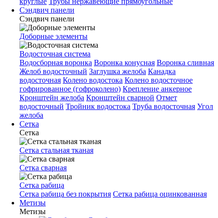
круглые
Трубы нержавеющие прямоугольные
Сэндвич панели
Сэндвич панели
Доборные элементы
Водосточная система
Водосборная воронка
Воронка конусная
Воронка сливная
Желоб водосточный
Заглушка желоба
Канадка
водосточная
Колено водостока
Колено водосточное
гофрированное (гофроколено)
Крепление анкерное
Кронштейн желоба
Кронштейн сварной
Отмет
водосточный
Тройник водостока
Труба водосточная
Угол
желоба
Сетка
Сетка
Сетка стальная тканая
Сетка сварная
Сетка рабица
Сетка рабица без покрытия
Сетка рабица оцинкованная
Метизы
Метизы