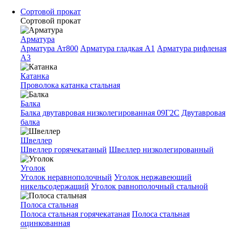
Сортовой прокат
Сортовой прокат
Арматура
Арматура Ат800
Арматура гладкая A1
Арматура рифленая
A3
Катанка
Проволока катанка стальная
Балка
Балка двутавровая низколегированная 09Г2С
Двутавровая
балка
Швеллер
Швеллер горячекатаный
Швеллер низколегированный
Уголок
Уголок неравнополочный
Уголок нержавеющий
никельсодержащий
Уголок равнополочный стальной
Полоса стальная
Полоса стальная горячекатаная
Полоса стальная
оцинкованная