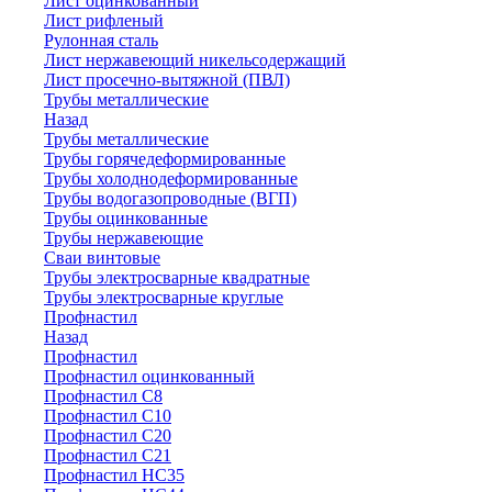
Лист оцинкованный
Лист рифленый
Рулонная сталь
Лист нержавеющий никельсодержащий
Лист просечно-вытяжной (ПВЛ)
Трубы металлические
Назад
Трубы металлические
Трубы горячедеформированные
Трубы холоднодеформированные
Трубы водогазопроводные (ВГП)
Трубы оцинкованные
Трубы нержавеющие
Сваи винтовые
Трубы электросварные квадратные
Трубы электросварные круглые
Профнастил
Назад
Профнастил
Профнастил оцинкованный
Профнастил С8
Профнастил С10
Профнастил С20
Профнастил С21
Профнастил НС35