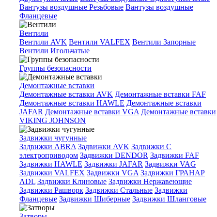
Вантузы воздушные Резьбовые
Вантузы воздушные
Фланцевые
Вентили
Вентили AVK
Вентили VALFEX
Вентили Запорные
Вентили Игольчатые
Группы безопасности
Демонтажные вставки
Демонтажные вставки AVK
Демонтажные вставки FAF
Демонтажные вставки HAWLE
Демонтажные вставки
JAFAR
Демонтажные вставки VGA
Демонтажные вставки
VIKING JOHNSON
Задвижки чугунные
Задвижки ABRA
Задвижки AVK
Задвижки C
электроприводом
Задвижки DENDOR
Задвижки FAF
Задвижки HAWLE
Задвижки JAFAR
Задвижки VAG
Задвижки VALFEX
Задвижки VGA
Задвижки ГРАНАР
ADL
Задвижки Клиновые
Задвижки Нержавеющие
Задвижки Рашворк
Задвижки Стальные
Задвижки
Фланцевые
Задвижки Шиберные
Задвижки Шланговые
Затворы