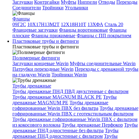
Заглушки
Контргайки
Муфты
Ниппели
Отводы
Переходы
Соединители
Тройники
Угольники
Фланцы
09Г2С
10Х17Н13М2Т
12Х18Н10Т
13ХФА
Сталь 20
Фланцевые заглушки
Фланцы воротниковые
Фланцы
плоские
Фланцы прижимные
Фланцы с ПП покрытием
Пластиковые трубы и фитинги
Пластиковые трубы и фитинги
Полимерные фитинги
Заглушки концевые Wavin
Муфты соединительные Wavin
Патрубки переходные Wavin
Переходы с дренажной трубы
на гладкую Wavin
Тройники Wavin
Трубы дренажные
Трубы дренажные ПНД ПВД двухстенные с фильтром
Трубы дренажные MAGNUM BLACK PE
Трубы
дренажные MAGNUM PE
Трубы дренажные
гофрированные Wavin ПВХ без фильтра
Трубы дренажные
гофрированные Wavin ПВХ с геотекстильным фильтром
Трубы дренажные гофрированные Wavin ПВХ с фильтром
из кокосового волокна
Трубы дренажные Перфокор
Трубы
дренажные ПНД одностенные без фильтра
Трубы
дренажные ПНД одностенные с фильтром
Трубы