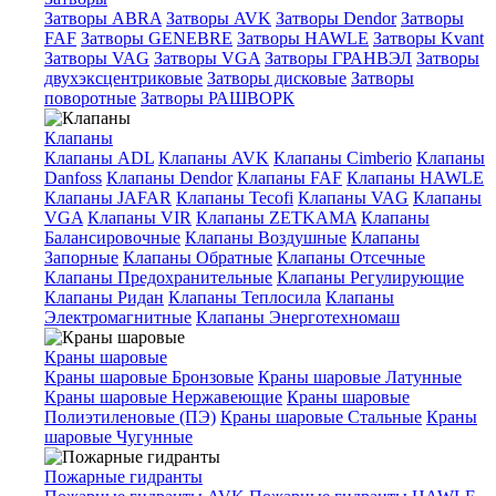
Затворы ABRA
Затворы AVK
Затворы Dendor
Затворы
FAF
Затворы GENEBRE
Затворы HAWLE
Затворы Kvant
Затворы VAG
Затворы VGA
Затворы ГРАНВЭЛ
Затворы
двухэксцентриковые
Затворы дисковые
Затворы
поворотные
Затворы РАШВОРК
Клапаны
Клапаны ADL
Клапаны AVK
Клапаны Cimberio
Клапаны
Danfoss
Клапаны Dendor
Клапаны FAF
Клапаны HAWLE
Клапаны JAFAR
Клапаны Tecofi
Клапаны VAG
Клапаны
VGA
Клапаны VIR
Клапаны ZETKAMA
Клапаны
Балансировочные
Клапаны Воздушные
Клапаны
Запорные
Клапаны Обратные
Клапаны Отсечные
Клапаны Предохранительные
Клапаны Регулирующие
Клапаны Ридан
Клапаны Теплосила
Клапаны
Электромагнитные
Клапаны Энерготехномаш
Краны шаровые
Краны шаровые Бронзовые
Краны шаровые Латунные
Краны шаровые Нержавеющие
Краны шаровые
Полиэтиленовые (ПЭ)
Краны шаровые Стальные
Краны
шаровые Чугунные
Пожарные гидранты