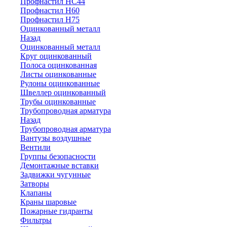
Профнастил НС44
Профнастил Н60
Профнастил Н75
Оцинкованный металл
Назад
Оцинкованный металл
Круг оцинкованный
Полоса оцинкованная
Листы оцинкованные
Рулоны оцинкованные
Швеллер оцинкованный
Трубы оцинкованные
Трубопроводная арматура
Назад
Трубопроводная арматура
Вантузы воздушные
Вентили
Группы безопасности
Демонтажные вставки
Задвижки чугунные
Затворы
Клапаны
Краны шаровые
Пожарные гидранты
Фильтры