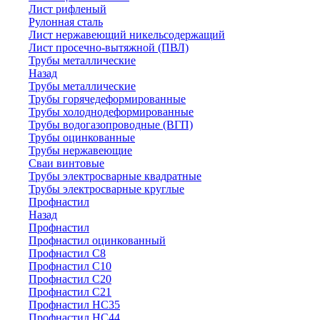
Лист рифленый
Рулонная сталь
Лист нержавеющий никельсодержащий
Лист просечно-вытяжной (ПВЛ)
Трубы металлические
Назад
Трубы металлические
Трубы горячедеформированные
Трубы холоднодеформированные
Трубы водогазопроводные (ВГП)
Трубы оцинкованные
Трубы нержавеющие
Сваи винтовые
Трубы электросварные квадратные
Трубы электросварные круглые
Профнастил
Назад
Профнастил
Профнастил оцинкованный
Профнастил С8
Профнастил С10
Профнастил С20
Профнастил С21
Профнастил НС35
Профнастил НС44