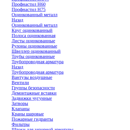
Профнастил Н60
Профнастил Н75
Оцинкованный металл
Назад
Оцинкованный металл
Круг оцинкованный
Полоса оцинкованная
Листы оцинкованные
Рулоны оцинкованные
Швеллер оцинкованный
Трубы оцинкованные
Трубопроводная арматура
Назад
Трубопроводная арматура
Вантузы воздушные
Вентили
Группы безопасности
Демонтажные вставки
Задвижки чугунные
Затворы
Клапаны
Краны шаровые
Пожарные гидранты
Фильтры
Штоки для запорной арматуры