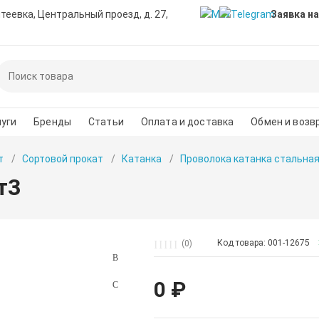
нтеевка, Центральный проезд, д. 27,
Заявка на
уги
Бренды
Статьи
Оплата и доставка
Обмен и возв
т
Сортовой прокат
Катанка
Проволока катанка стальна
т3
Код товара: 001-12675
(0)
0 ₽