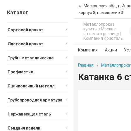
Московская обл., г. Ива
Каталог
корпус 3, помещение 3
Металлопрокат
купить в Москве
Сортовой прокат
оптом и в розницу |
Компания Кристаль
Листовой прокат
Компания
Акции
Усл
Трубы металлические
Главная
Металлопрока
Профнастил
Катанка 6 с
Оцинкованный металл
Трубопроводная арматура
Нержавеющая сталь
Сэндвич панели