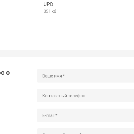
UPD
351 кб
с о