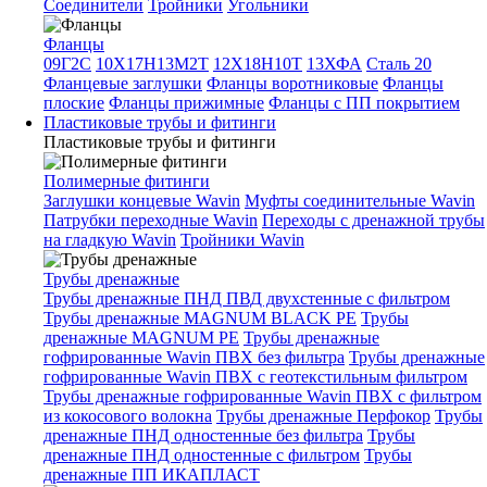
Соединители
Тройники
Угольники
Фланцы
09Г2С
10Х17Н13М2Т
12Х18Н10Т
13ХФА
Сталь 20
Фланцевые заглушки
Фланцы воротниковые
Фланцы
плоские
Фланцы прижимные
Фланцы с ПП покрытием
Пластиковые трубы и фитинги
Пластиковые трубы и фитинги
Полимерные фитинги
Заглушки концевые Wavin
Муфты соединительные Wavin
Патрубки переходные Wavin
Переходы с дренажной трубы
на гладкую Wavin
Тройники Wavin
Трубы дренажные
Трубы дренажные ПНД ПВД двухстенные с фильтром
Трубы дренажные MAGNUM BLACK PE
Трубы
дренажные MAGNUM PE
Трубы дренажные
гофрированные Wavin ПВХ без фильтра
Трубы дренажные
гофрированные Wavin ПВХ с геотекстильным фильтром
Трубы дренажные гофрированные Wavin ПВХ с фильтром
из кокосового волокна
Трубы дренажные Перфокор
Трубы
дренажные ПНД одностенные без фильтра
Трубы
дренажные ПНД одностенные с фильтром
Трубы
дренажные ПП ИКАПЛАСТ