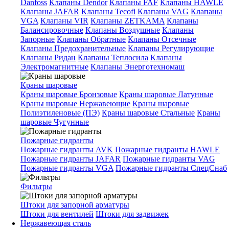
Danfoss
Клапаны Dendor
Клапаны FAF
Клапаны HAWLE
Клапаны JAFAR
Клапаны Tecofi
Клапаны VAG
Клапаны
VGA
Клапаны VIR
Клапаны ZETKAMA
Клапаны
Балансировочные
Клапаны Воздушные
Клапаны
Запорные
Клапаны Обратные
Клапаны Отсечные
Клапаны Предохранительные
Клапаны Регулирующие
Клапаны Ридан
Клапаны Теплосила
Клапаны
Электромагнитные
Клапаны Энерготехномаш
Краны шаровые
Краны шаровые Бронзовые
Краны шаровые Латунные
Краны шаровые Нержавеющие
Краны шаровые
Полиэтиленовые (ПЭ)
Краны шаровые Стальные
Краны
шаровые Чугунные
Пожарные гидранты
Пожарные гидранты AVK
Пожарные гидранты HAWLE
Пожарные гидранты JAFAR
Пожарные гидранты VAG
Пожарные гидранты VGA
Пожарные гидранты СпецСнаб
Фильтры
Штоки для запорной арматуры
Штоки для вентилей
Штоки для задвижек
Нержавеющая сталь