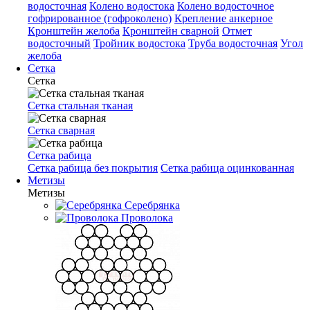
водосточная
Колено водостока
Колено водосточное
гофрированное (гофроколено)
Крепление анкерное
Кронштейн желоба
Кронштейн сварной
Отмет
водосточный
Тройник водостока
Труба водосточная
Угол
желоба
Сетка
Сетка
Сетка стальная тканая
Сетка сварная
Сетка рабица
Сетка рабица без покрытия
Сетка рабица оцинкованная
Метизы
Метизы
Серебрянка
Проволока