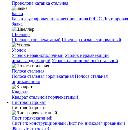
Проволока катанка стальная
Балка
Балка двутавровая низколегированная 09Г2С
Двутавровая
балка
Швеллер
Швеллер горячекатаный
Швеллер низколегированный
Уголок
Уголок неравнополочный
Уголок нержавеющий
никельсодержащий
Уголок равнополочный стальной
Полоса стальная
Полоса стальная горячекатаная
Полоса стальная
оцинкованная
Квадрат
Квадрат стальной горячекатаный
Листовой прокат
Листовой прокат
Лист горячекатаный
Лист г/к конструкционный
Лист г/к низколегированный
09г2с
Лист г/к Ст3