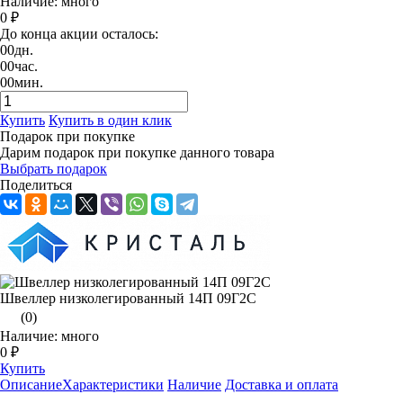
Наличие: много
0 ₽
До конца акции осталось:
00
дн.
00
час.
00
мин.
Купить
Купить в один клик
Подарок при покупке
Дарим подарок при покупке данного товара
Выбрать подарок
Поделиться
Швеллер низколегированный 14П 09Г2С
(0)
Наличие: много
0 ₽
Купить
Описание
Характеристики
Наличие
Доставка и оплата