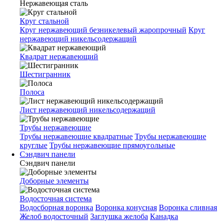
Нержавеющая сталь
Круг стальной
Круг нержавеющий безникелевый жаропрочный
Круг
нержавеющий никельсодержащий
Квадрат нержавеющий
Шестигранник
Полоса
Лист нержавеющий никельсодержащий
Трубы нержавеющие
Трубы нержавеющие квадратные
Трубы нержавеющие
круглые
Трубы нержавеющие прямоугольные
Сэндвич панели
Сэндвич панели
Доборные элементы
Водосточная система
Водосборная воронка
Воронка конусная
Воронка сливная
Желоб водосточный
Заглушка желоба
Канадка