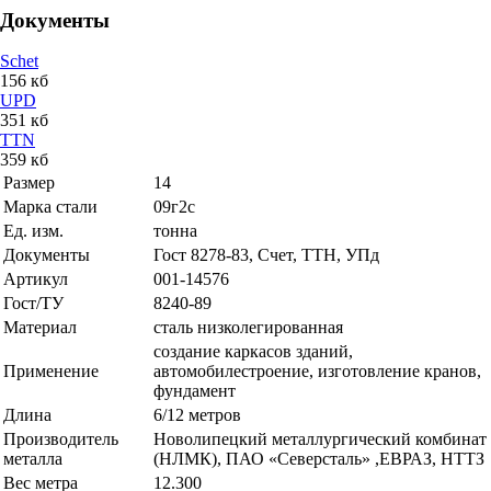
Документы
Schet
156 кб
UPD
351 кб
TTN
359 кб
Размер
14
Марка стали
09г2с
Ед. изм.
тонна
Документы
Гост 8278-83, Счет, ТТН, УПд
Артикул
001-14576
Гост/ТУ
8240-89
Материал
сталь низколегированная
создание каркасов зданий,
Применение
автомобилестроение, изготовление кранов,
фундамент
Длина
6/12 метров
Производитель
Новолипецкий металлургический комбинат
металла
(НЛМК), ПАО «Северсталь» ,ЕВРАЗ, НТТЗ
Вес метра
12.300