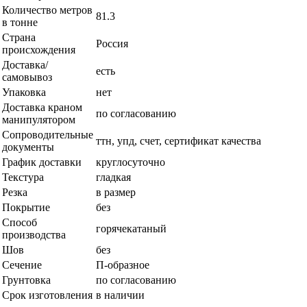
Количество метров
81.3
в тонне
Страна
Россия
происхождения
Доставка/
есть
самовывоз
Упаковка
нет
Доставка краном
по согласованию
манипулятором
Сопроводительные
ттн, упд, счет, сертификат качества
документы
График доставки
круглосуточно
Текстура
гладкая
Резка
в размер
Покрытие
без
Способ
горячекатаный
производства
Шов
без
Сечение
П-образное
Грунтовка
по согласованию
Срок изготовления
в наличии