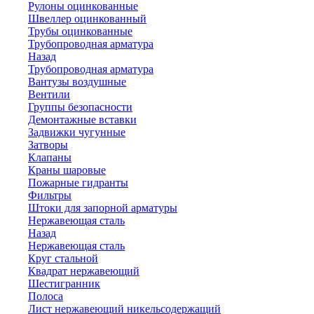
Рулоны оцинкованные
Швеллер оцинкованный
Трубы оцинкованные
Трубопроводная арматура
Назад
Трубопроводная арматура
Вантузы воздушные
Вентили
Группы безопасности
Демонтажные вставки
Задвижки чугунные
Затворы
Клапаны
Краны шаровые
Пожарные гидранты
Фильтры
Штоки для запорной арматуры
Нержавеющая сталь
Назад
Нержавеющая сталь
Круг стальной
Квадрат нержавеющий
Шестигранник
Полоса
Лист нержавеющий никельсодержащий