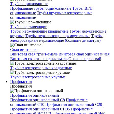
Трубы оцинкованные
Профильные трубы оцинкованные
Трубы ВГП
оцинкованные
Трубы круглые электросварные
оцинкованные
Трубы нержавеющие
Трубы нержавеющие квадратные
Трубы нержавеющие
круглые
Трубы нержавеющие прямоугольные
Трубы
электросварные нержавеющие (большие диаметры)
Сваи винтовые
Винтовая свая грунт-эмаль
Винтовая свая оцинкованная
Винтовая свая эпоксидная эмаль
Оголовок для свай
Трубы электросварные квадратные
Трубы электросварные круглые
Профнастил
Профнастил
Профнастил оцинкованный
Профнастил оцинкованный С8
Профнастил
оцинкованный С10
Профнастил оцинкованный С20
Профнастил оцинкованный СН35
Профнастил
оцинкованный НС44
Профнастил оцинкованный Н60