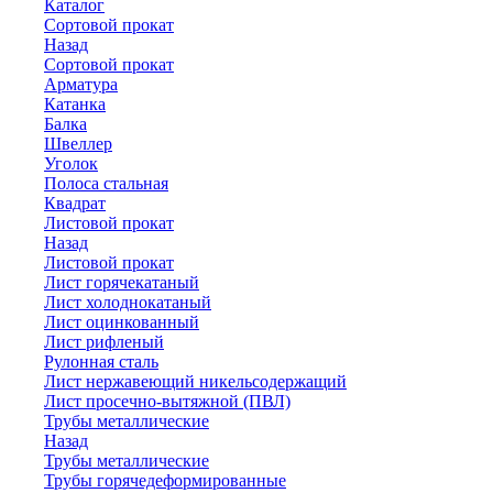
Каталог
Сортовой прокат
Назад
Сортовой прокат
Арматура
Катанка
Балка
Швеллер
Уголок
Полоса стальная
Квадрат
Листовой прокат
Назад
Листовой прокат
Лист горячекатаный
Лист холоднокатаный
Лист оцинкованный
Лист рифленый
Рулонная сталь
Лист нержавеющий никельсодержащий
Лист просечно-вытяжной (ПВЛ)
Трубы металлические
Назад
Трубы металлические
Трубы горячедеформированные