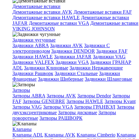
Демонтажные вставки
Демонтажные вставки AVK
Демонтажные вставки FAF
Демонтажные вставки HAWLE
Демонтажные вставки
JAFAR
Демонтажные вставки VGA
Демонтажные вставки
VIKING JOHNSON
Задвижки чугунные
Задвижки ABRA
Задвижки AVK
Задвижки C
электроприводом
Задвижки DENDOR
Задвижки FAF
Задвижки HAWLE
Задвижки JAFAR
Задвижки VAG
Задвижки VALFEX
Задвижки VGA
Задвижки ГРАНАР
ADL
Задвижки Клиновые
Задвижки Нержавеющие
Задвижки Рашворк
Задвижки Стальные
Задвижки
Фланцевые
Задвижки Шиберные
Задвижки Шланговые
Затворы
Затворы ABRA
Затворы AVK
Затворы Dendor
Затворы
FAF
Затворы GENEBRE
Затворы HAWLE
Затворы Kvant
Затворы VAG
Затворы VGA
Затворы ГРАНВЭЛ
Затворы
двухэксцентриковые
Затворы дисковые
Затворы
поворотные
Затворы РАШВОРК
Клапаны
Клапаны ADL
Клапаны AVK
Клапаны Cimberio
Клапаны