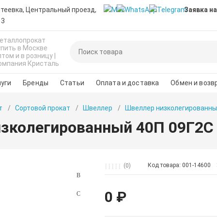
нтеевка, Центральный проезд,
Заявка на
 3
еталлопрокат
упить в Москве
птом и в розницу |
омпания Кристаль
уги
Бренды
Статьи
Оплата и доставка
Обмен и возв
т
Сортовой прокат
Швеллер
Швеллер низколегированны
зколегированный 40П 09Г2С
Код товара: 001-14600
(0)
0 ₽