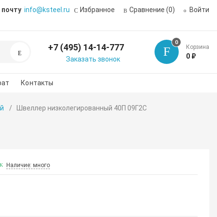
 почту
info@ksteel.ru
Избранное
Сравнение
(0)
Войти
0
+7 (495) 14-14-777
Корзина
Поиск
0 ₽
Заказать звонок
рат
Контакты
й
Швеллер низколегированный 40П 09Г2С
Наличие: много