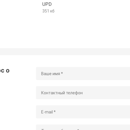
UPD
351 кб
с о